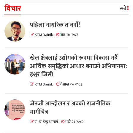
विचार
सबै
पहिला नागरिक त बनाैं!
KTM Dainik
जेठ २७ २०८३
खेल क्षेत्रलाई उद्योगको रूपमा विकास गर्दै
आर्थिक समृद्धिको आधार बनाउने अभियानमा:
इश्वर जिसी
KTM Dainik
वैशाख २५ २०८३
जेनजी आन्दोलन र अबको राजनीतिक
मार्गचित्र
प्रा. डा. ईन्दु आचार्य
भदौ २९ २०८२