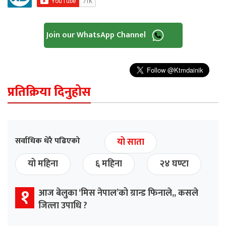
Join our WhatsApp Channel
प्रतिक्रिया दिनुहोस
सर्वाधिक धेरै पढिएको
यो साता
यो महिना
६ महिना
२४ घण्टा
१
आज बेलुका ‘मिस नेपाल’को ग्रान्ड फिनाले,, कसले
जित्ला उपाधि ?