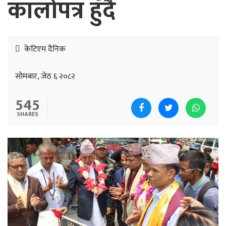
कालोपत्र हुँदै
केटिएम दैनिक
सोमबार, जेठ ६ २०८२
545
SHARES