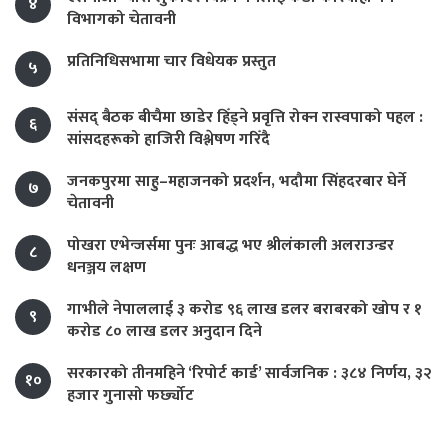
४
विभागको चेतावनी
प्रतिनिधिसभामा चार विधेयक प्रस्तुत
५
संसद् बैठक बीचैमा छाडेर हिँड्ने प्रवृत्ति रोक्न रास्वपाको पहल :
६
सांसदहरूको हाजिरी विश्लेषण गरिँदै
जनकपुरमा साहु–महाजनको प्रदर्शन, भदौमा सिंहदरबार घेर्ने
७
चेतावनी
पोखरा एभेन्जर्समा पुनः आबद्ध भए श्रीलंकाली अलराउन्डर
८
धनञ्जय लक्षण
गाभीले नेपाललाई ३ करोड ९६ लाख डलर बराबरको खोप र १
९
करोड ८० लाख डलर अनुदान दिने
सरकारको तीनमहिने ‘रिपोर्ट कार्ड’ सार्वजनिक : ३८४ निर्णय, ३२
१०
हजार गुनासो फर्छ्योट