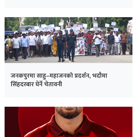
गरिँदै
जनकपुरमा साहु–महाजनको प्रदर्शन, भदौमा
सिंहदरबार घेर्ने चेतावनी