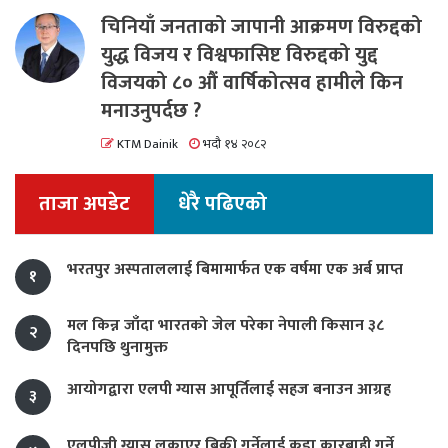
चिनियाँ जनताको जापानी आक्रमण विरुद्दको
युद्ध विजय र विश्वफासिष्ट विरुद्दको युद्द
विजयको ८० औं वार्षिकोत्सव हामीले किन
मनाउनुपर्दछ ?
KTM Dainik
भदौ १४ २०८२
ताजा अपडेट
धेरै पढिएको
भरतपुर अस्पताललाई बिमामार्फत एक वर्षमा एक अर्ब प्राप्त
१
मल किन्न जाँदा भारतको जेल परेका नेपाली किसान ३८
२
दिनपछि थुनामुक्त
आयोगद्वारा एलपी ग्यास आपूर्तिलाई सहज बनाउन आग्रह
३
एलपीजी ग्यास लुकाएर बिक्री गर्नेलाई कडा कारबाही गर्ने