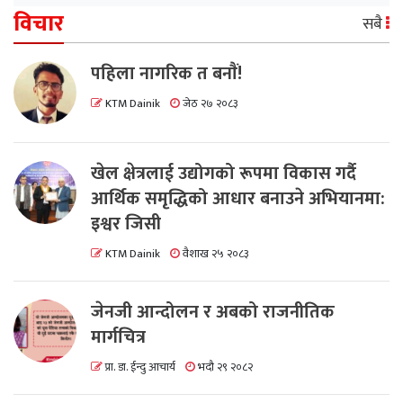
विचार
सबै
पहिला नागरिक त बनाैं!
KTM Dainik
जेठ २७ २०८३
खेल क्षेत्रलाई उद्योगको रूपमा विकास गर्दै
आर्थिक समृद्धिको आधार बनाउने अभियानमा:
इश्वर जिसी
KTM Dainik
वैशाख २५ २०८३
जेनजी आन्दोलन र अबको राजनीतिक
मार्गचित्र
प्रा. डा. ईन्दु आचार्य
भदौ २९ २०८२