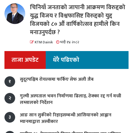
चिनियाँ जनताको जापानी आक्रमण विरुद्दको
युद्ध विजय र विश्वफासिष्ट विरुद्दको युद्द
विजयको ८० औं वार्षिकोत्सव हामीले किन
मनाउनुपर्दछ ?
KTM Dainik
भदौ १४ २०८२
ताजा अपडेट
धेरै पढिएको
सुदूरपश्चिम रोयल्समा फर्किए सेफ अली जैब
१
गुल्मी अस्पताल भवन निर्माणमा ढिलाइ, ठेक्का रद्द गर्न मन्त्री
२
लम्सालको निर्देशन
आङ सान सुकीको रिहाइसम्बन्धी आसियानको आह्वान
३
म्यानमाद्वारा अस्वीकार