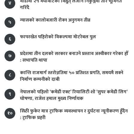
माडीमा २५ मेघावाटको विद्युत् लैजान निकुञ्जमा तार भूमिगत
४
गरिँदै
ग्यासको कालोबजारी रोक्न अनुगमन तीव्र
५
फापरखेत पहिरोको विकल्पमा मोटरेबल पुल
६
प्रदेशमा तीन दलको सरकार बनाउने प्रस्ताव अस्वीकार गरेका हौँ
७
: सभापति थापा
कान्ति राजमार्ग स्तरोन्नतिमा ५० प्रतिशत प्रगति, समयमै सक्ने
८
निर्माण कम्पनीको दाबी
नेपालको पहिलो ‘कमेडी एक्ट’ रियालिटी शो ‘सुपर कमेडी लिग’
९
घोषणा, राजेश हमाल मुख्य निर्णायक
सिठी फुकेर मात्र ट्राफिक व्यवस्थापन र दुर्घटना न्यूनीकरण हुँदैन
१०
: ट्राफिक प्रहरी