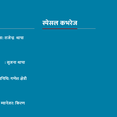
स्पेसल कभरेज
ा: राजेन्द्र थापा
ट : सृजना थापा
तिनिधि: गणेश क्षेत्री
ङ म्यानेजर: किरण