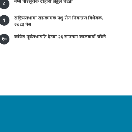
नेप्से परिसूचक दोहोरो अङ्कले घट्यो
८
राष्ट्रियसभामा सङ्क्रामक पशु रोग नियन्त्रण विधेयक,
९
२०८३ पेस
कांग्रेस पूर्वसभापति देउवा २६ साउनमा काठमाडौं उत्रिने
१०