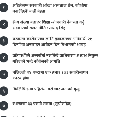
अहिलेसम्म सरकारी आँखा अस्पताल छैन, कोशीमा
१
बनाउँदैछौँः मन्त्री मेहता
सैन्य संख्या बढाएर शिक्षा–रोजगारी बेवास्ता गर्नु
२
सरकारको गलत नीति : सांसद सिंह
घरजग्गा कारोबारका लागि इजाजतपत्र अनिवार्य, २१
३
दिनभित्र अनलाइन आवेदन दिन विभागको आग्रह
प्रतिष्पर्धीको अन्तर्वार्ता नसकिँदै प्राधिकरण अध्यक्ष नियुक्त
४
गरिएको भन्दै काँग्रेसको आपत्ति
पछिल्लो २४ घण्टामा एक हजार १७३ सवारीसाधन
५
कारबाहीमा
फिलिपिन्समा पहिरोमा परी चार जनाको मृत्यु
६
सशस्त्रका ३३ एसपी सरुवा (सूचीसहित)
७