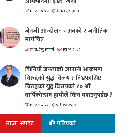
अभियानमा: इश्वर जिसी
KTM Dainik
वैशाख २५ २०८३
जेनजी आन्दोलन र अबको राजनीतिक
मार्गचित्र
प्रा. डा. ईन्दु आचार्य
भदौ २९ २०८२
चिनियाँ जनताको जापानी आक्रमण
विरुद्दको युद्ध विजय र विश्वफासिष्ट
विरुद्दको युद्द विजयको ८० औं
वार्षिकोत्सव हामीले किन मनाउनुपर्दछ ?
KTM Dainik
भदौ १४ २०८२
ताजा अपडेट
धेरै पढिएको