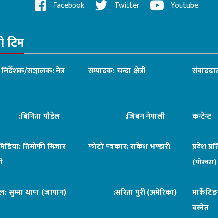
Facebook
Twitter
Youtube
रो टिम
ध निर्देशक/सञ्चालक: नेत्र
सम्पादक: चन्दा क्षेत्री
संवाददात
िनिता पौडेल
:जिबन नेपाली
कन्टेन्
िमिडिया: तिमोफी मिजार
फोटो पत्रकार: राकेश भण्डारी
प्रदेश प्र
ी
(पोखरा)
ल: सुम्मा थापा (जापान)
:सरिता पुरी (अमेरिका)
मार्केटि
बस्नेत