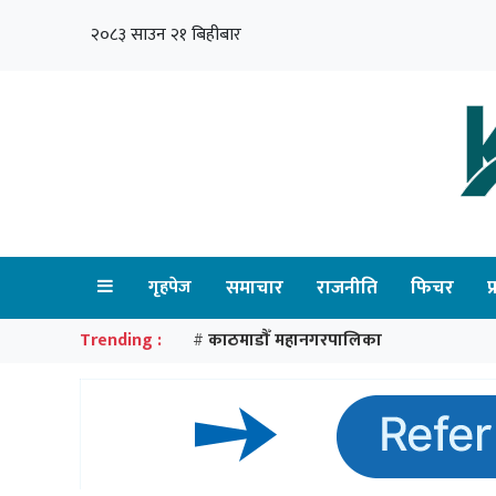
२०८३ साउन २१ बिहीबार
गृहपेज
समाचार
राजनीति
फिचर
प
Trending :
काठमाडौँ महानगरपालिका
#