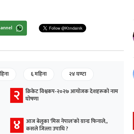
hannel
हिना
६ महिना
२४ घण्टा
२
क्रिकेट विश्वकप-२०२७ आयोजक देशहरूको नाम
घोषणा
४
आज बेलुका ‘मिस नेपाल’को ग्रान्ड फिनाले,,
कसले जित्ला उपाधि ?