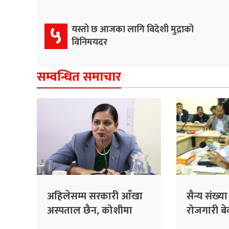
५
यस्तो छ आजका लागि विदेशी मुद्राको
विनिमयदर
सम्वन्धित समाचार
अहिलेसम्म सरकारी आँखा
सैन्य संख्य
अस्पताल छैन, कोशीमा
रोजगारी बेवा
बनाउँदैछौँः मन्त्री मेहता
सरकारको 