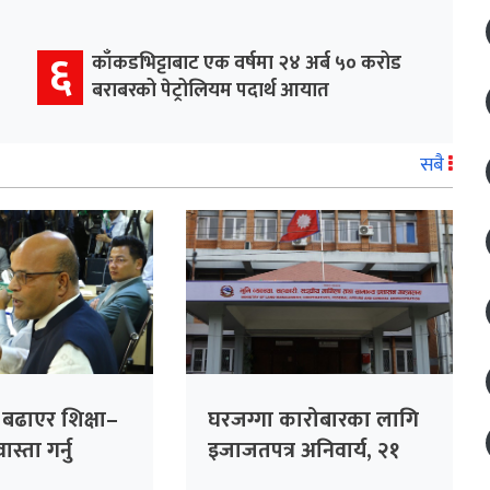
६
काँकडभिट्टाबाट एक वर्षमा २४ अर्ब ५० करोड
बराबरको पेट्रोलियम पदार्थ आयात
सबै
ा बढाएर शिक्षा–
घरजग्गा कारोबारका लागि
स्ता गर्नु
इजाजतपत्र अनिवार्य, २१
गलत नीति :
दिनभित्र अनलाइन आवेदन