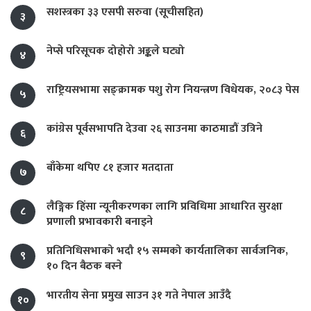
सशस्त्रका ३३ एसपी सरुवा (सूचीसहित)
३
नेप्से परिसूचक दोहोरो अङ्कले घट्यो
४
राष्ट्रियसभामा सङ्क्रामक पशु रोग नियन्त्रण विधेयक, २०८३ पेस
५
कांग्रेस पूर्वसभापति देउवा २६ साउनमा काठमाडौं उत्रिने
६
बाँकेमा थपिए ८१ हजार मतदाता
७
लैङ्गिक हिंसा न्यूनीकरणका लागि प्रविधिमा आधारित सुरक्षा
८
प्रणाली प्रभावकारी बनाइने
प्रतिनिधिसभाको भदौ १५ सम्मको कार्यतालिका सार्वजनिक,
९
१० दिन बैठक बस्ने
भारतीय सेना प्रमुख साउन ३१ गते नेपाल आउँदै
१०