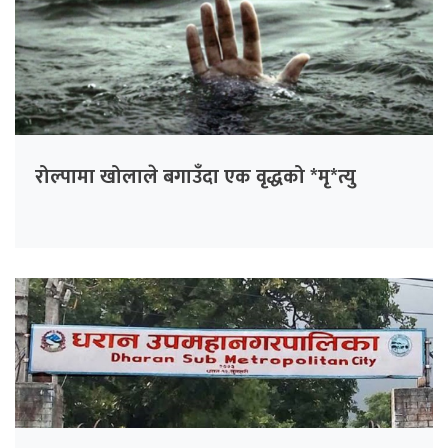
रोल्पामा खोलाले बगाउँदा एक वृद्धको *मृ*त्यु