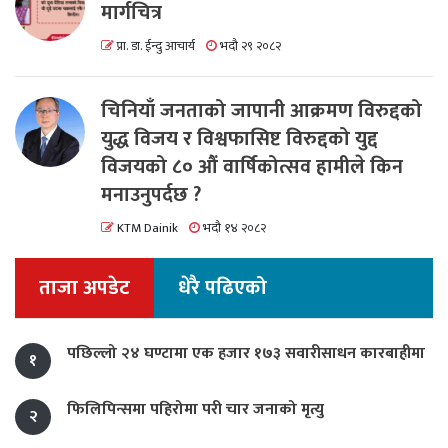
मार्गचित्र
प्रा. डा. ईन्दु आचार्य
भदौ २९ २०८२
चिनियाँ जनताको जापानी आक्रमण विरुद्दको
युद्ध विजय र विश्वफासिष्ट विरुद्दको युद्द
विजयको ८० औं वार्षिकोत्सव हामीले किन
मनाउनुपर्दछ ?
KTM Dainik
भदौ १४ २०८२
ताजा अपडेट
धेरै पढिएको
पछिल्लो २४ घण्टामा एक हजार १७३ सवारीसाधन कारबाहीमा
१
फिलिपिन्समा पहिरोमा परी चार जनाको मृत्यु
२