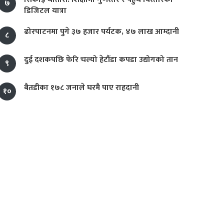
७
डिजिटल यात्रा
ढोरपाटनमा पुगे ३७ हजार पर्यटक, ४७ लाख आम्दानी
८
दुई दशकपछि फेरि चल्यो हेटौंडा कपडा उद्योगको तान
९
बैतडीका १७८ जनाले घरमै पाए राहदानी
१०