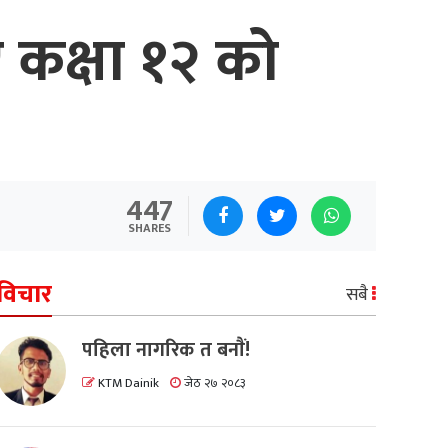
ए कक्षा १२ को
447
SHARES
विचार
सबै
पहिला नागरिक त बनाैं!
KTM Dainik
जेठ २७ २०८३