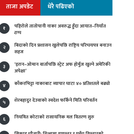
ताजा अपडेट
धेरै पढिएको
पहिरोले तातोपानी नाका अवरुद्ध हुँदा आयात–निर्यात
१
ठप्प
बिदाको दिन प्रशासन खुलेपछि राष्ट्रिय परिचयपत्र बनाउन
२
सहज
‘इरान–ओमान वार्तापछि स्ट्रेट अफ होर्मुज खुल्ने अमेरिकी
३
अपेक्षा’
काँकरभिट्टा नाकाबाट व्यापार घाटा ४० प्रतिशतले बढ्यो
४
शेरबहादुर देउवाको स्वदेश फर्किने मिति परिवर्तन
५
नियमित कोटाको रासायनिक मल वितरण सुरु
६
सिकाइ चौतारी: शिक्षामा गुणस्तर र पहुँच विस्तारको