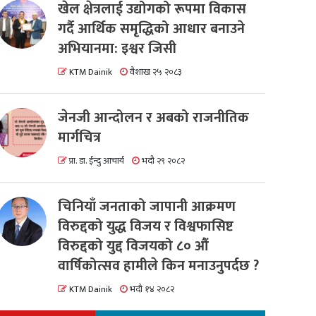
खेल क्षेत्रलाई उद्योगको रूपमा विकास
गर्दै आर्थिक समृद्धिको आधार बनाउने
अभियानमा: इश्वर जिसी
KTM Dainik
वैशाख २५ २०८३
जेनजी आन्दोलन र अबको राजनीतिक
मार्गचित्र
प्रा. डा. ईन्दु आचार्य
भदौ २९ २०८२
चिनियाँ जनताको जापानी आक्रमण
विरुद्दको युद्ध विजय र विश्वफासिष्ट
विरुद्दको युद्द विजयको ८० औं
वार्षिकोत्सव हामीले किन मनाउनुपर्दछ ?
KTM Dainik
भदौ १४ २०८२