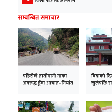
किलोमिटर सडक निर्माण
सम्वन्धित समाचार
पहिरोले तातोपानी नाका
बिदाको दि
अवरुद्ध हुँदा आयात–निर्यात
खुलेपछि राष
ठप्प
बनाउन स