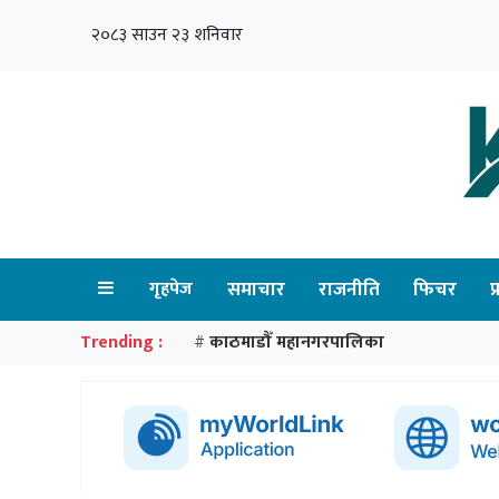
२०८३ साउन २३ शनिवार
गृहपेज
समाचार
राजनीति
फिचर
प
Trending :
काठमाडौँ महानगरपालिका
#