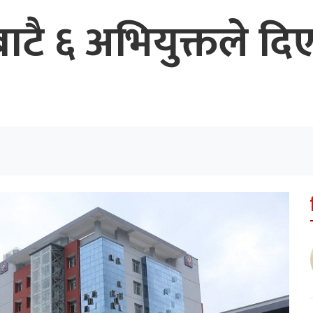
ाटै ६ अभियुक्तले दि