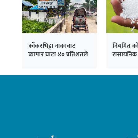
काँकरभिट्टा नाकाबाट
नियमित क
व्यापार घाटा ४० प्रतिशतले
रासायनिक
बढ्यो