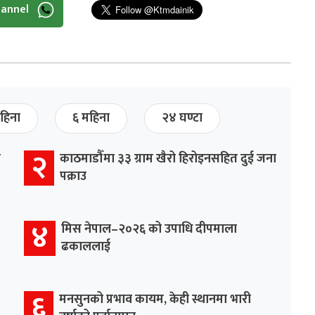
hannel
हिना
६ महिना
२४ घण्टा
२
र
काठमाडौँमा ३३ ग्राम खैरो हिरोइनसहित दुई जना
पक्राउ
४
मिस नेपाल–२०२६ को उपाधि दीपमाला
ढकाललाई
६
मनसुनको प्रभाव कायम, केही स्थानमा भारी