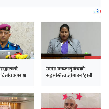
सबै
सञ्जालको
मानव-वन्यजन्तुबीचको
 वित्तीय अपराध
सहअस्तित्व जोगाउन ‘हात्ती
’: प्रहरी प्रवक्ता
सेन्चुरी’ कार्यक्रम : मन्त्री
चौधरी