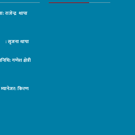
ा: राजेन्द्र थापा
ट : सृजना थापा
तिनिधि: गणेश क्षेत्री
ङ म्यानेजर: किरण