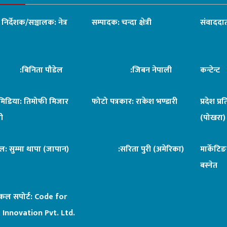
ध निर्देशक/सञ्चालक: नेत्र
सम्पादक: चन्दा क्षेत्री
संवाददात
िनिता पौडेल
:जिबन नेपाली
कन्टेन्
िमिडिया: तिमोफी मिजार
फोटो पत्रकार: राकेश भण्डारी
प्रदेश प्र
ी
(पोखरा)
ल: सुम्मा थापा (जापान)
:सरिता पुरी (अमेरिका)
मार्केटि
बस्नेत
िकल सपोर्ट:
Code for
 Innovation Pvt. Ltd.