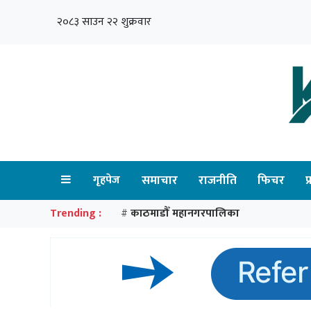
२०८३ साउन २२ शुक्रवार
गृहपेज
समाचार
राजनीति
फिचर
प
Trending :
काठमाडौँ महानगरपालिका
#