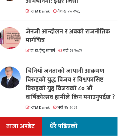
अभियानमा: इश्वर जिसी
KTM Dainik
वैशाख २५ २०८३
जेनजी आन्दोलन र अबको राजनीतिक
मार्गचित्र
प्रा. डा. ईन्दु आचार्य
भदौ २९ २०८२
चिनियाँ जनताको जापानी आक्रमण
विरुद्दको युद्ध विजय र विश्वफासिष्ट
विरुद्दको युद्द विजयको ८० औं
वार्षिकोत्सव हामीले किन मनाउनुपर्दछ ?
KTM Dainik
भदौ १४ २०८२
ताजा अपडेट
धेरै पढिएको