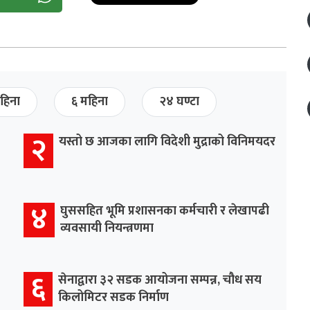
हिना
६ महिना
२४ घण्टा
२
यस्तो छ आजका लागि विदेशी मुद्राको विनिमयदर
४
घुससहित भूमि प्रशासनका कर्मचारी र लेखापढी
व्यवसायी नियन्त्रणमा
६
सेनाद्वारा ३२ सडक आयोजना सम्पन्न, चौध सय
किलोमिटर सडक निर्माण