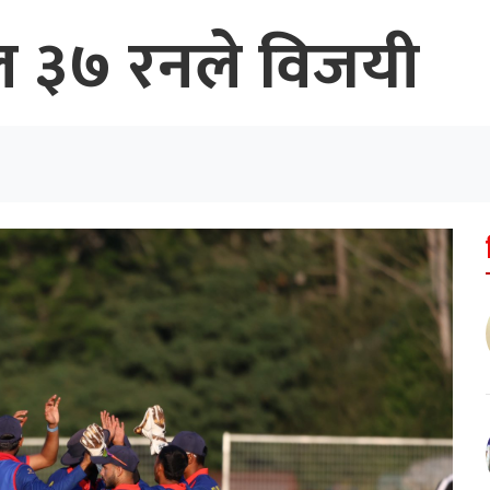
ल ३७ रनले विजयी