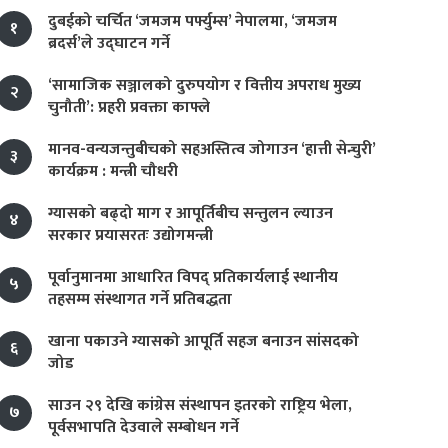
दुबईको चर्चित ‘जमजम पर्फ्युम्स’ नेपालमा, ‘जमजम
१
ब्रदर्स’ले उद्घाटन गर्ने
‘सामाजिक सञ्जालको दुरुपयोग र वित्तीय अपराध मुख्य
२
चुनौती’: प्रहरी प्रवक्ता काफ्ले
मानव-वन्यजन्तुबीचको सहअस्तित्व जोगाउन ‘हात्ती सेन्चुरी’
३
कार्यक्रम : मन्त्री चौधरी
ग्यासको बढ्दो माग र आपूर्तिबीच सन्तुलन ल्याउन
४
सरकार प्रयासरतः उद्योगमन्त्री
पूर्वानुमानमा आधारित विपद् प्रतिकार्यलाई स्थानीय
५
तहसम्म संस्थागत गर्ने प्रतिबद्धता
खाना पकाउने ग्यासको आपूर्ति सहज बनाउन सांसदको
६
जोड
साउन २९ देखि कांग्रेस संस्थापन इतरको राष्ट्रिय भेला,
७
पूर्वसभापति देउवाले सम्बोधन गर्ने