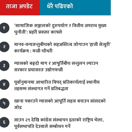
ताजा अपडेट
धेरै पढिएको
‘सामाजिक सञ्जालको दुरुपयोग र वित्तीय अपराध मुख्य
१
चुनौती’: प्रहरी प्रवक्ता काफ्ले
मानव-वन्यजन्तुबीचको सहअस्तित्व जोगाउन ‘हात्ती सेन्चुरी’
२
कार्यक्रम : मन्त्री चौधरी
ग्यासको बढ्दो माग र आपूर्तिबीच सन्तुलन ल्याउन
३
सरकार प्रयासरतः उद्योगमन्त्री
पूर्वानुमानमा आधारित विपद् प्रतिकार्यलाई स्थानीय
४
तहसम्म संस्थागत गर्ने प्रतिबद्धता
खाना पकाउने ग्यासको आपूर्ति सहज बनाउन सांसदको
५
जोड
साउन २९ देखि कांग्रेस संस्थापन इतरको राष्ट्रिय भेला,
६
पूर्वसभापति देउवाले सम्बोधन गर्ने