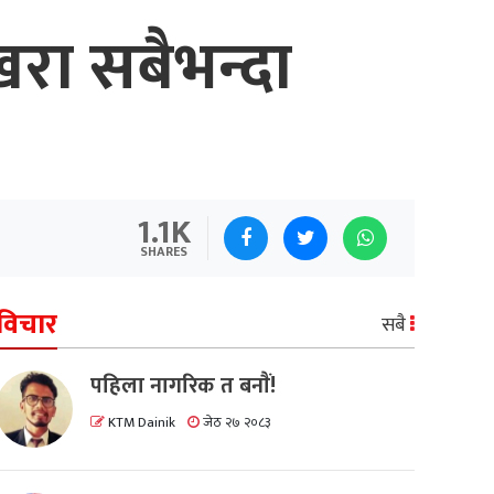
रा सबैभन्दा
1.1K
SHARES
विचार
सबै
पहिला नागरिक त बनाैं!
KTM Dainik
जेठ २७ २०८३