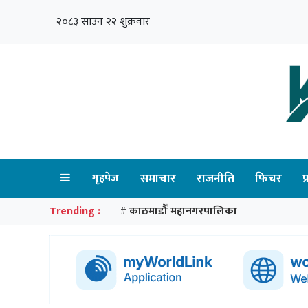
२०८३ साउन २२ शुक्रवार
गृहपेज
समाचार
राजनीति
फिचर
प
Trending :
काठमाडौँ महानगरपालिका
#