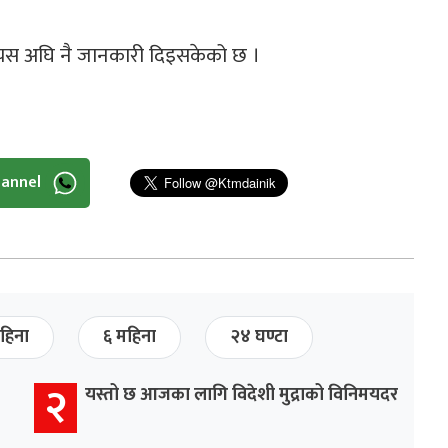
ले यस अघि नै जानकारी दिइसकेको छ ।
hannel
हिना
६ महिना
२४ घण्टा
२
यस्तो छ आजका लागि विदेशी मुद्राको विनिमयदर