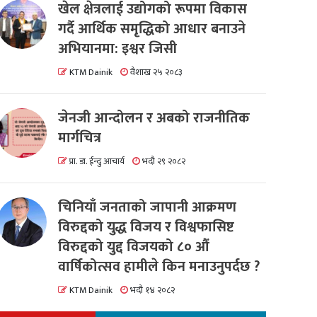
खेल क्षेत्रलाई उद्योगको रूपमा विकास
गर्दै आर्थिक समृद्धिको आधार बनाउने
अभियानमा: इश्वर जिसी
KTM Dainik
वैशाख २५ २०८३
जेनजी आन्दोलन र अबको राजनीतिक
मार्गचित्र
प्रा. डा. ईन्दु आचार्य
भदौ २९ २०८२
चिनियाँ जनताको जापानी आक्रमण
विरुद्दको युद्ध विजय र विश्वफासिष्ट
विरुद्दको युद्द विजयको ८० औं
वार्षिकोत्सव हामीले किन मनाउनुपर्दछ ?
KTM Dainik
भदौ १४ २०८२