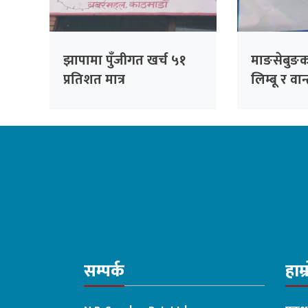
झापामा पुँजीगत खर्च ५१
माङसेबुङक
प्रतिशत मात्र
लिम्बू र वा
अनिवार्य
सम्पर्क
हाम्