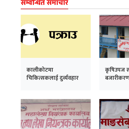
सम्वन्धित समाचार
कालीकोटमा
कृषिउपज स
चिकित्सकलाई दुर्व्यवहार
बजारीकरण के
गरेको आरोपमा तीन जना
हुँदै
पक्राउ