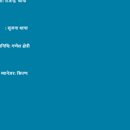
ा: राजेन्द्र थापा
ट : सृजना थापा
तिनिधि: गणेश क्षेत्री
ङ म्यानेजर: किरण