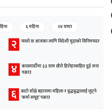
हिना
६ महिना
२४ घण्टा
२
यस्तो छ आजका लागि विदेशी मुद्राको विनिमयदर
४
काठमाडौँमा ३३ ग्राम खैरो हिरोइनसहित दुई जना
पक्राउ
६
बाटो सोध्ने बहानामा महिला र वृद्धवृद्धालाई लुट्ने
‘कर्मा समूह’ पक्राउ