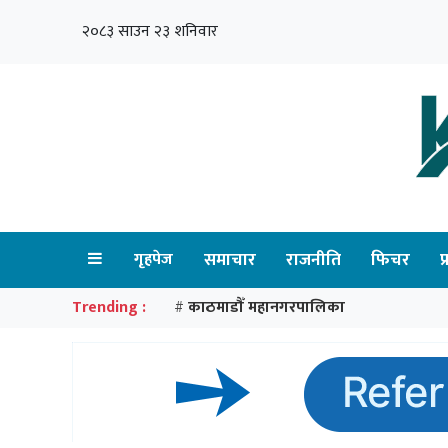
२०८३ साउन २३ शनिवार
गृहपेज
समाचार
राजनीति
फिचर
प
Trending :
काठमाडौँ महानगरपालिका
#