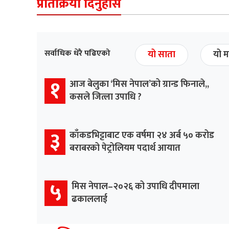
प्रतिक्रिया दिनुहोस
सर्वाधिक धेरै पढिएको
यो साता
यो म
१
आज बेलुका ‘मिस नेपाल’को ग्रान्ड फिनाले,,
कसले जित्ला उपाधि ?
३
काँकडभिट्टाबाट एक वर्षमा २४ अर्ब ५० करोड
बराबरको पेट्रोलियम पदार्थ आयात
५
मिस नेपाल–२०२६ को उपाधि दीपमाला
ढकाललाई