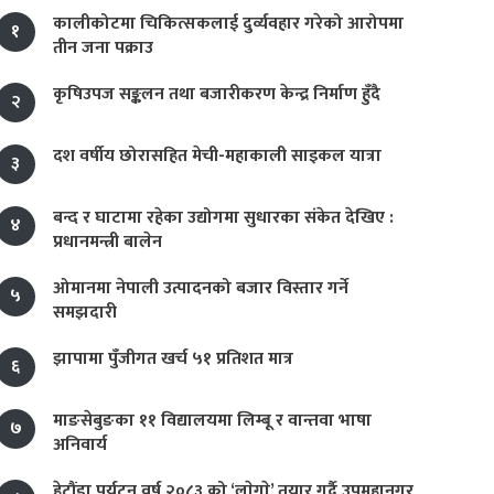
कालीकोटमा चिकित्सकलाई दुर्व्यवहार गरेको आरोपमा
१
तीन जना पक्राउ
कृषिउपज सङ्कलन तथा बजारीकरण केन्द्र निर्माण हुँदै
२
दश वर्षीय छोरासहित मेची-महाकाली साइकल यात्रा
३
बन्द र घाटामा रहेका उद्योगमा सुधारका संकेत देखिए :
४
प्रधानमन्त्री बालेन
ओमानमा नेपाली उत्पादनको बजार विस्तार गर्ने
५
समझदारी
झापामा पुँजीगत खर्च ५१ प्रतिशत मात्र
६
माङसेबुङका ११ विद्यालयमा लिम्बू र वान्तवा भाषा
७
अनिवार्य
हेटौंडा पर्यटन वर्ष २०८३ को ‘लाेगाे’ तयार गर्दै उपमहानगर