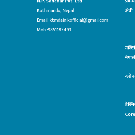
N.P. Sanchar Pvt. Ltd
प्रबन्
Kathmandu, Nepal
क्षेत्री
Email:
ktmdainikofficial@gmail.com
:ब
Mob :9851187493
मल्ट
नेपाल
ग्लोब
टेक्न
Core