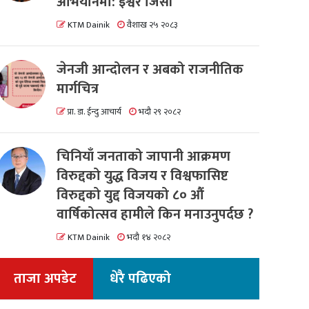
अभियानमा: इश्वर जिसी
KTM Dainik
वैशाख २५ २०८३
जेनजी आन्दोलन र अबको राजनीतिक
मार्गचित्र
प्रा. डा. ईन्दु आचार्य
भदौ २९ २०८२
चिनियाँ जनताको जापानी आक्रमण
विरुद्दको युद्ध विजय र विश्वफासिष्ट
विरुद्दको युद्द विजयको ८० औं
वार्षिकोत्सव हामीले किन मनाउनुपर्दछ ?
KTM Dainik
भदौ १४ २०८२
ताजा अपडेट
धेरै पढिएको