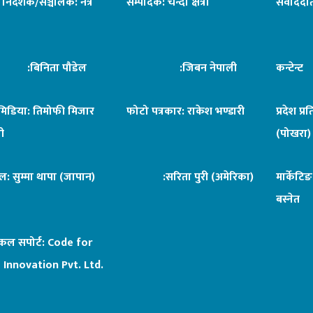
ध निर्देशक/सञ्चालक: नेत्र
सम्पादक: चन्दा क्षेत्री
संवाददात
िनिता पौडेल
:जिबन नेपाली
कन्टेन्
िमिडिया: तिमोफी मिजार
फोटो पत्रकार: राकेश भण्डारी
प्रदेश प्र
ी
(पोखरा)
ल: सुम्मा थापा (जापान)
:सरिता पुरी (अमेरिका)
मार्केटि
बस्नेत
िकल सपोर्ट:
Code for
 Innovation Pvt. Ltd.