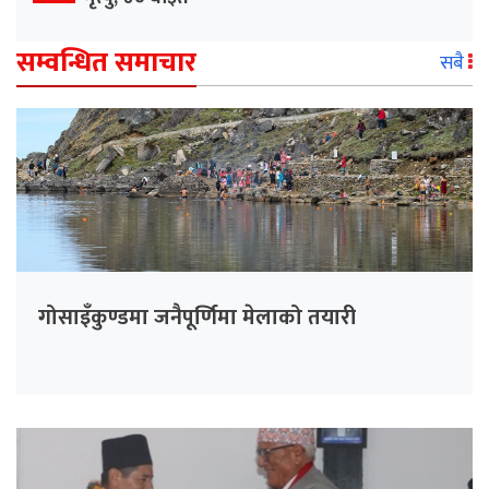
सम्वन्धित समाचार
सबै
गोसाइँकुण्डमा जनैपूर्णिमा मेलाको तयारी