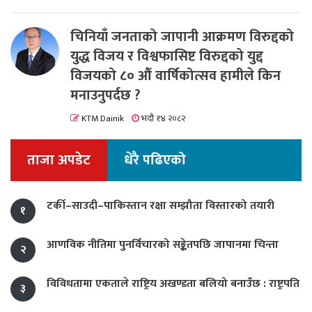
चिनियाँ जनताको जापानी आक्रमण विरुद्दको
युद्ध विजय र विश्वफासिष्ट विरुद्दको युद्द
विजयको ८० औं वार्षिकोत्सव हामीले किन
मनाउनुपर्दछ ?
KTM Dainik
भदौ १४ २०८२
ताजा अपडेट
धेरै पढिएको
टर्की–साउदी–पाकिस्तान रक्षा सम्झौता विस्तारको तयारी
१
आणविक नीतिमा पुनर्विचारको सङ्केतपछि जापानमा चिन्ता
२
विविधतामा एकताले राष्ट्रिय अखण्डता बलियो बनाउँछ : राष्ट्रपति
३