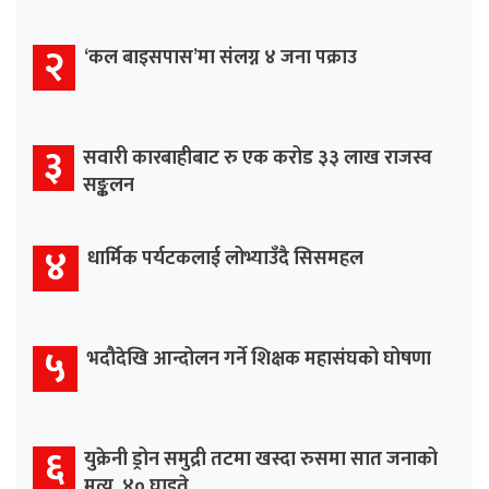
२
‘कल बाइसपास’मा संलग्न ४ जना पक्राउ
३
सवारी कारबाहीबाट रु एक करोड ३३ लाख राजस्व
सङ्कलन
४
धार्मिक पर्यटकलाई लोभ्याउँदै सिसमहल
५
भदौदेखि आन्दोलन गर्ने शिक्षक महासंघको घोषणा
६
युक्रेनी ड्रोन समुद्री तटमा खस्दा रुसमा सात जनाको
मृत्यु, ४० घाइते