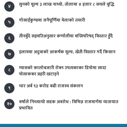
सुनको मूल्य ३ लाख नाघ्यो, तोलामा ४ हजार ८ सयले वृद्धि
४
गोसाइँकुण्डमा जनैपूर्णिमा मेलाको तयारी
५
तीनबुँदे सहमतिअनुसार कर्णालीमा मन्त्रिपरिषद् विस्तार हुँदै
६
इलाममा अदुवाको आकर्षक मूल्य, खेती विस्तार गर्दै किसान
७
ग्यासको कालोबजारी रोक्न उपत्यकाका डिपोमा सादा
८
पोसाकका प्रहरी खटाइने
चार अर्ब ९३ करोड बढी राजस्व संकलन
९
वर्षाले निम्त्यायो सडक अवरोध : विभिन्न राजमार्गमा यातायात
१०
प्रभावित