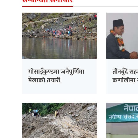
गोसाइँकुण्डमा जनैपूर्णिमा
तीनबुँदे स
मेलाको तयारी
कर्णालीमा म
विस्तार हुँदै