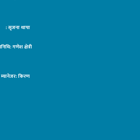
ट : सृजना थापा
तिनिधि: गणेश क्षेत्री
ङ म्यानेजर: किरण