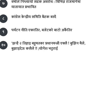
वर्षाले निम्त्यायो सडक अवरोध : विभिन्न राजमार्गमा
७
यातायात प्रभावित
कांग्रेस केन्द्रीय समिति बैठक बस्दै
८
पर्यटन नीति एकातिर, बजेटको बाटो अर्कैतिर
९
‘झन्डै २ तिहाइ बहुमतका प्रधानमन्त्री एक्लै ! बुझिन मैले,
१०
बुझाइदेऊ कसैले !! ;योगेश भट्टराई