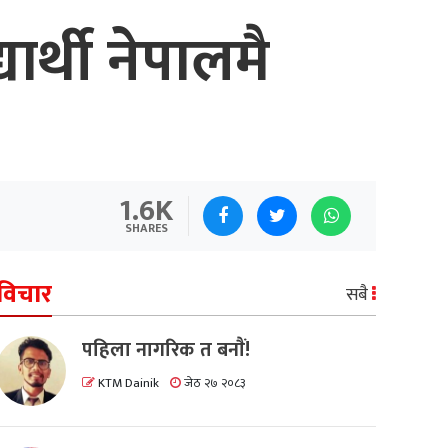
ार्थी नेपालमै
1.6K
SHARES
विचार
सबै
पहिला नागरिक त बनाैं!
KTM Dainik
जेठ २७ २०८३