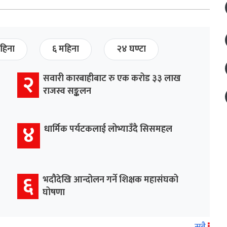
हिना
६ महिना
२४ घण्टा
२
सवारी कारबाहीबाट रु एक करोड ३३ लाख
राजस्व सङ्कलन
४
धार्मिक पर्यटकलाई लोभ्याउँदै सिसमहल
६
भदौदेखि आन्दोलन गर्ने शिक्षक महासंघको
घोषणा
सबै