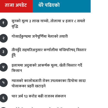
ताजा अपडेट
धेरै पढिएको
सुनको मूल्य ३ लाख नाघ्यो, तोलामा ४ हजार ८ सयले
१
वृद्धि
गोसाइँकुण्डमा जनैपूर्णिमा मेलाको तयारी
२
तीनबुँदे सहमतिअनुसार कर्णालीमा मन्त्रिपरिषद् विस्तार
३
हुँदै
इलाममा अदुवाको आकर्षक मूल्य, खेती विस्तार गर्दै
४
किसान
ग्यासको कालोबजारी रोक्न उपत्यकाका डिपोमा सादा
५
पोसाकका प्रहरी खटाइने
चार अर्ब ९३ करोड बढी राजस्व संकलन
६