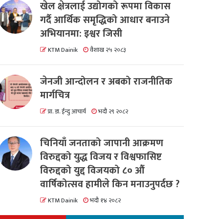
खेल क्षेत्रलाई उद्योगको रूपमा विकास
गर्दै आर्थिक समृद्धिको आधार बनाउने
अभियानमा: इश्वर जिसी
KTM Dainik
वैशाख २५ २०८३
जेनजी आन्दोलन र अबको राजनीतिक
मार्गचित्र
प्रा. डा. ईन्दु आचार्य
भदौ २९ २०८२
चिनियाँ जनताको जापानी आक्रमण
विरुद्दको युद्ध विजय र विश्वफासिष्ट
विरुद्दको युद्द विजयको ८० औं
वार्षिकोत्सव हामीले किन मनाउनुपर्दछ ?
KTM Dainik
भदौ १४ २०८२