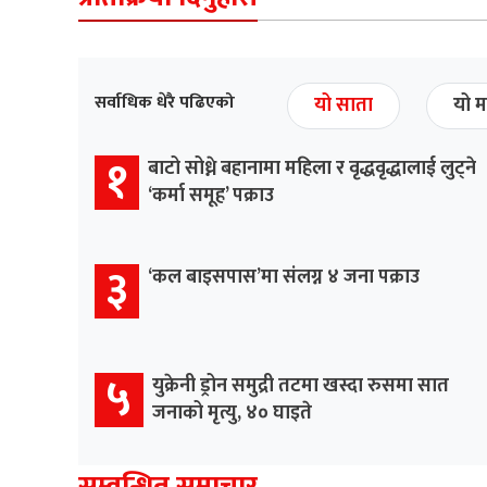
सर्वाधिक धेरै पढिएको
यो साता
यो म
१
बाटो सोध्ने बहानामा महिला र वृद्धवृद्धालाई लुट्ने
‘कर्मा समूह’ पक्राउ
३
‘कल बाइसपास’मा संलग्न ४ जना पक्राउ
५
युक्रेनी ड्रोन समुद्री तटमा खस्दा रुसमा सात
जनाको मृत्यु, ४० घाइते
सम्वन्धित समाचार