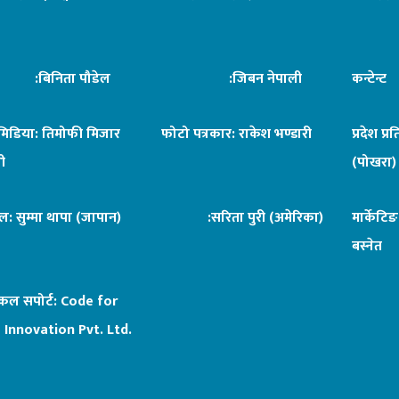
िनिता पौडेल
:जिबन नेपाली
कन्टेन्
िमिडिया: तिमोफी मिजार
फोटो पत्रकार: राकेश भण्डारी
प्रदेश प्र
ी
(पोखरा)
ल: सुम्मा थापा (जापान)
:सरिता पुरी (अमेरिका)
मार्केटि
बस्नेत
िकल सपोर्ट:
Code for
 Innovation Pvt. Ltd.