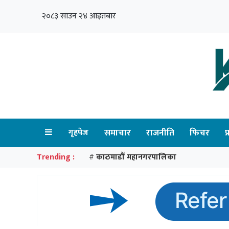
२०८३ साउन २४ आइतबार
गृहपेज
समाचार
राजनीति
फिचर
प
Trending :
काठमाडौँ महानगरपालिका
#