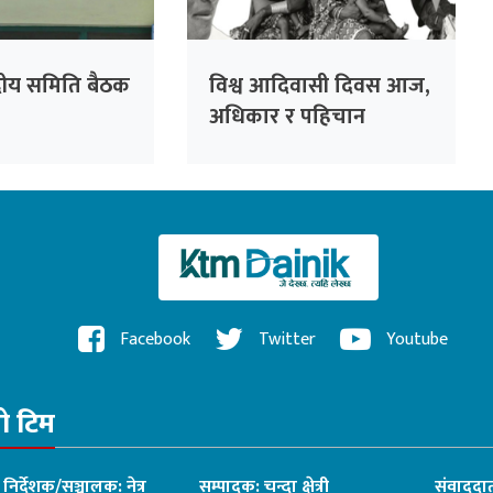
न्द्रीय समिति बैठक
विश्व आदिवासी दिवस आज,
अधिकार र पहिचान
संरक्षणमा जोड
Facebook
Twitter
Youtube
रो टिम
ध निर्देशक/सञ्चालक: नेत्र
सम्पादक: चन्दा क्षेत्री
संवाददात