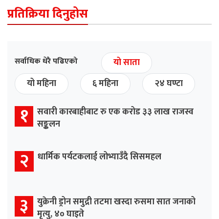
प्रतिक्रिया दिनुहोस
सर्वाधिक धेरै पढिएको
यो साता
यो महिना
६ महिना
२४ घण्टा
१
सवारी कारबाहीबाट रु एक करोड ३३ लाख राजस्व
सङ्कलन
२
धार्मिक पर्यटकलाई लोभ्याउँदै सिसमहल
३
युक्रेनी ड्रोन समुद्री तटमा खस्दा रुसमा सात जनाको
मृत्यु, ४० घाइते