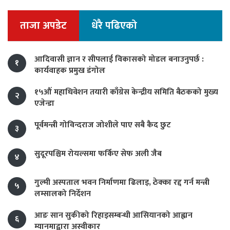
ताजा अपडेट
धेरै पढिएको
आदिवासी ज्ञान र सीपलाई विकासको मोडल बनाउनुपर्छ :
१
कार्यवाहक प्रमुख डंगोल
१५औं महाधिवेशन तयारी काँग्रेस केन्द्रीय समिति बैठकको मुख्य
२
एजेन्डा
पूर्वमन्त्री गोविन्दराज जोशीले पाए सबै कैद छुट
३
सुदूरपश्चिम रोयल्समा फर्किए सेफ अली जैब
४
गुल्मी अस्पताल भवन निर्माणमा ढिलाइ, ठेक्का रद्द गर्न मन्त्री
५
लम्सालको निर्देशन
आङ सान सुकीको रिहाइसम्बन्धी आसियानको आह्वान
६
म्यानमाद्वारा अस्वीकार