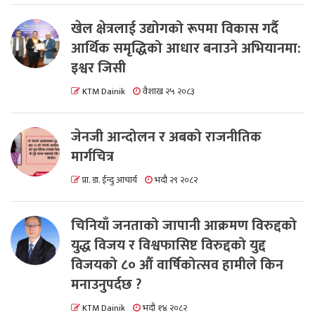
खेल क्षेत्रलाई उद्योगको रूपमा विकास गर्दै
आर्थिक समृद्धिको आधार बनाउने अभियानमा:
इश्वर जिसी
KTM Dainik
वैशाख २५ २०८३
जेनजी आन्दोलन र अबको राजनीतिक
मार्गचित्र
प्रा. डा. ईन्दु आचार्य
भदौ २९ २०८२
चिनियाँ जनताको जापानी आक्रमण विरुद्दको
युद्ध विजय र विश्वफासिष्ट विरुद्दको युद्द
विजयको ८० औं वार्षिकोत्सव हामीले किन
मनाउनुपर्दछ ?
KTM Dainik
भदौ १४ २०८२