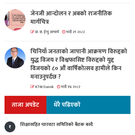
जेनजी आन्दोलन र अबको राजनीतिक
मार्गचित्र
प्रा. डा. ईन्दु आचार्य
भदौ २९ २०८२
चिनियाँ जनताको जापानी आक्रमण विरुद्दको
युद्ध विजय र विश्वफासिष्ट विरुद्दको युद्द
विजयको ८० औं वार्षिकोत्सव हामीले किन
मनाउनुपर्दछ ?
KTM Dainik
भदौ १४ २०८२
ताजा अपडेट
धेरै पढिएको
शिक्षासहित चारवटा समितिको बैठक बस्दै
१