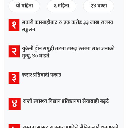
यो महिना
६ महिना
२४ घण्टा
१
सवारी कारबाहीबाट रु एक करोड ३३ लाख राजस्व
सङ्कलन
२
युक्रेनी ड्रोन समुद्री तटमा खस्दा रुसमा सात जनाको
मृत्यु, ४० घाइते
३
फरार प्रतिवादी पक्राउ
४
राप्ती स्वास्थ्य विज्ञान प्रतिष्ठानमा सेवाग्राही बढ्दै
रास्वपा सांसद राजुनाथ पाण्डेले सैनिकलाई हप्काएको