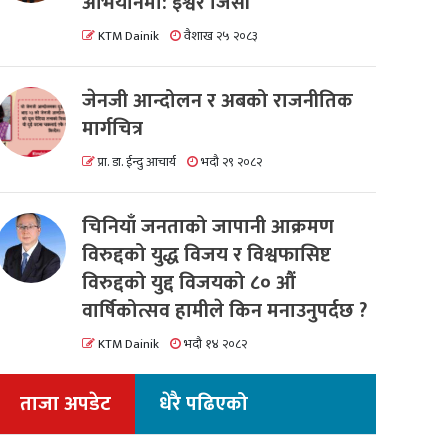
अभियानमा: इश्वर जिसी
KTM Dainik
वैशाख २५ २०८३
जेनजी आन्दोलन र अबको राजनीतिक
मार्गचित्र
प्रा. डा. ईन्दु आचार्य
भदौ २९ २०८२
चिनियाँ जनताको जापानी आक्रमण
विरुद्दको युद्ध विजय र विश्वफासिष्ट
विरुद्दको युद्द विजयको ८० औं
वार्षिकोत्सव हामीले किन मनाउनुपर्दछ ?
KTM Dainik
भदौ १४ २०८२
ताजा अपडेट
धेरै पढिएको