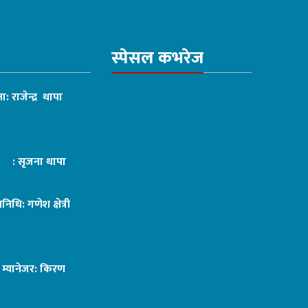
स्पेसल कभरेज
ा: राजेन्द्र थापा
ट : सृजना थापा
तिनिधि: गणेश क्षेत्री
ङ म्यानेजर: किरण