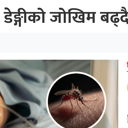
ै डेङ्गीको जोखिम बढ्द