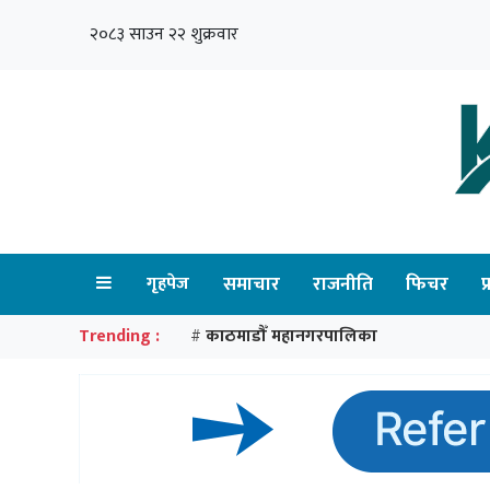
२०८३ साउन २२ शुक्रवार
गृहपेज
समाचार
राजनीति
फिचर
प
Trending :
काठमाडौँ महानगरपालिका
#