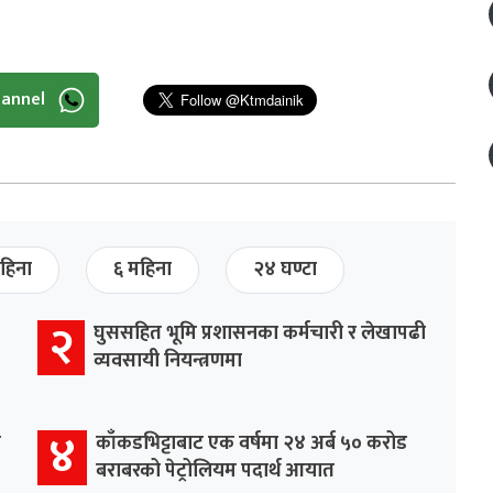
hannel
हिना
६ महिना
२४ घण्टा
२
घुससहित भूमि प्रशासनका कर्मचारी र लेखापढी
व्यवसायी नियन्त्रणमा
४
र
काँकडभिट्टाबाट एक वर्षमा २४ अर्ब ५० करोड
बराबरको पेट्रोलियम पदार्थ आयात