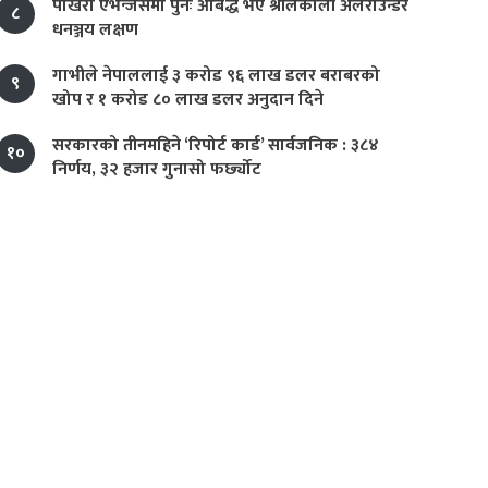
पोखरा एभेन्जर्समा पुनः आबद्ध भए श्रीलंकाली अलराउन्डर
८
धनञ्जय लक्षण
गाभीले नेपाललाई ३ करोड ९६ लाख डलर बराबरको
९
खोप र १ करोड ८० लाख डलर अनुदान दिने
सरकारको तीनमहिने ‘रिपोर्ट कार्ड’ सार्वजनिक : ३८४
१०
निर्णय, ३२ हजार गुनासो फर्छ्योट