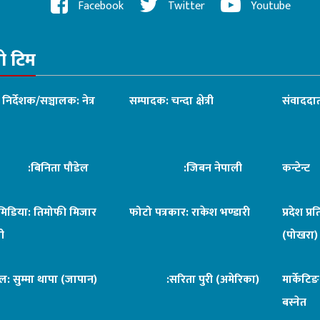
Facebook
Twitter
Youtube
रो टिम
ध निर्देशक/सञ्चालक: नेत्र
सम्पादक: चन्दा क्षेत्री
संवाददात
िनिता पौडेल
:जिबन नेपाली
कन्टेन्
िमिडिया: तिमोफी मिजार
फोटो पत्रकार: राकेश भण्डारी
प्रदेश प्र
ी
(पोखरा)
ल: सुम्मा थापा (जापान)
:सरिता पुरी (अमेरिका)
मार्केटि
बस्नेत