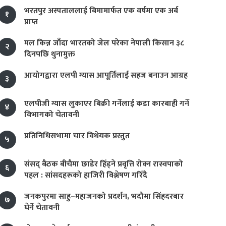
भरतपुर अस्पताललाई बिमामार्फत एक वर्षमा एक अर्ब
१
प्राप्त
मल किन्न जाँदा भारतको जेल परेका नेपाली किसान ३८
२
दिनपछि थुनामुक्त
आयोगद्वारा एलपी ग्यास आपूर्तिलाई सहज बनाउन आग्रह
३
एलपीजी ग्यास लुकाएर बिक्री गर्नेलाई कडा कारबाही गर्ने
४
विभागको चेतावनी
प्रतिनिधिसभामा चार विधेयक प्रस्तुत
५
संसद् बैठक बीचैमा छाडेर हिँड्ने प्रवृत्ति रोक्न रास्वपाको
६
पहल : सांसदहरूको हाजिरी विश्लेषण गरिँदै
जनकपुरमा साहु–महाजनको प्रदर्शन, भदौमा सिंहदरबार
७
घेर्ने चेतावनी