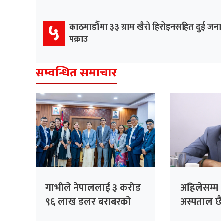
५
काठमाडौँमा ३३ ग्राम खैरो हिरोइनसहित दुई जना
पक्राउ
सम्वन्धित समाचार
गाभीले नेपाललाई ३ करोड
अहिलेसम्म
९६ लाख डलर बराबरको
अस्पताल छ
खोप र १ करोड ८० लाख
बनाउँदैछौँः म