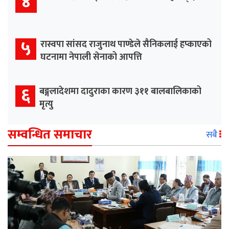
४
५
रास्वपा सांसद राजुनाथ पाण्डेले सैनिकलाई हप्काएको
घटनामा नेपाली सेनाको आपत्ति
६
बङ्गलादेशमा दादुराका कारण ३११ बालबालिकाको
मृत्यु
सम्वन्धित समाचार
सबै