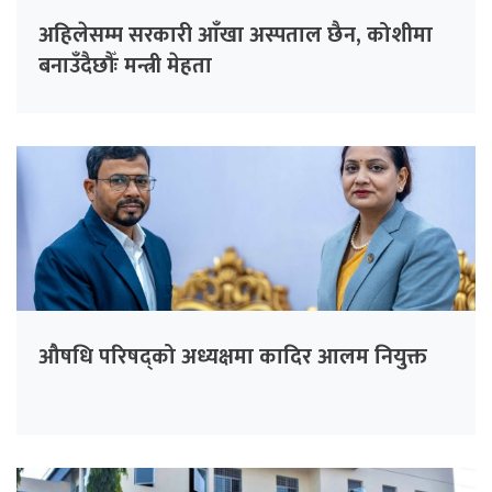
अहिलेसम्म सरकारी आँखा अस्पताल छैन, कोशीमा
बनाउँदैछौँः मन्त्री मेहता
औषधि परिषद्को अध्यक्षमा कादिर आलम नियुक्त