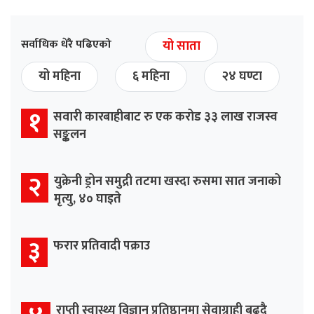
सर्वाधिक धेरै पढिएको
यो साता
यो महिना
६ महिना
२४ घण्टा
१
सवारी कारबाहीबाट रु एक करोड ३३ लाख राजस्व
सङ्कलन
२
युक्रेनी ड्रोन समुद्री तटमा खस्दा रुसमा सात जनाको
मृत्यु, ४० घाइते
३
फरार प्रतिवादी पक्राउ
राप्ती स्वास्थ्य विज्ञान प्रतिष्ठानमा सेवाग्राही बढ्दै