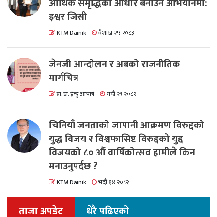
आर्थिक समृद्धिको आधार बनाउने अभियानमा:
इश्वर जिसी
KTM Dainik
वैशाख २५ २०८३
जेनजी आन्दोलन र अबको राजनीतिक
मार्गचित्र
प्रा. डा. ईन्दु आचार्य
भदौ २९ २०८२
चिनियाँ जनताको जापानी आक्रमण विरुद्दको
युद्ध विजय र विश्वफासिष्ट विरुद्दको युद्द
विजयको ८० औं वार्षिकोत्सव हामीले किन
मनाउनुपर्दछ ?
KTM Dainik
भदौ १४ २०८२
ताजा अपडेट
धेरै पढिएको