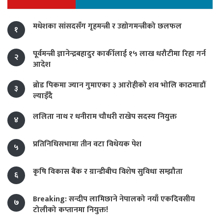
मधेशका सांसदसँग गृहमन्त्री र उद्योगमन्त्रीको छलफल
१
पूर्वमन्त्री ज्ञानेन्द्रबहादुर कार्कीलाई १५ लाख धरौटीमा रिहा गर्न
२
आदेश
ब्रोड पिकमा ज्यान गुमाएका ३ आरोहीको शव भोलि काठमाडौं
३
ल्याइँदै
ललिता नाथ र धनीराम चौधरी राखेप सदस्य नियुक्त
४
प्रतिनिधिसभामा तीन वटा विधेयक पेश
५
कृषि विकास बैंक र ग्रान्डीबीच विशेष सुविधा सम्झौता
६
Breaking: सन्दीप लामिछाने नेपालको नयाँ एकदिवसीय
७
टोलीको कप्तानमा नियुक्त!