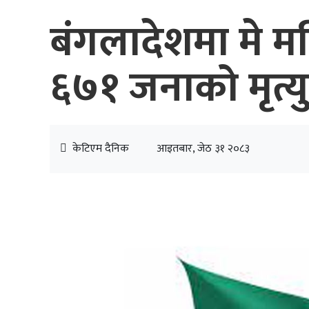
बंगलादेशमा मे मह
६७१ जनाको मृत्यु
केटिएम दैनिक
आइतबार, जेठ ३१ २०८३