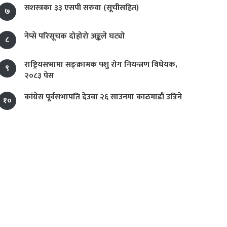
सशस्त्रका ३३ एसपी सरुवा (सूचीसहित)
७
नेप्से परिसूचक दोहोरो अङ्कले घट्यो
८
राष्ट्रियसभामा सङ्क्रामक पशु रोग नियन्त्रण विधेयक,
९
२०८३ पेस
कांग्रेस पूर्वसभापति देउवा २६ साउनमा काठमाडौं उत्रिने
१०