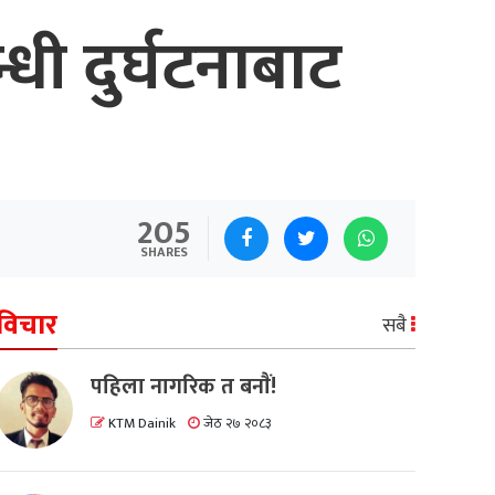
धी दुर्घटनाबाट
205
SHARES
विचार
सबै
पहिला नागरिक त बनाैं!
KTM Dainik
जेठ २७ २०८३