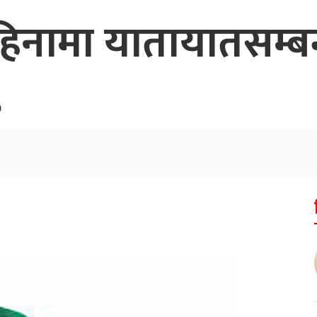
िनामा यातायातसम्बन्