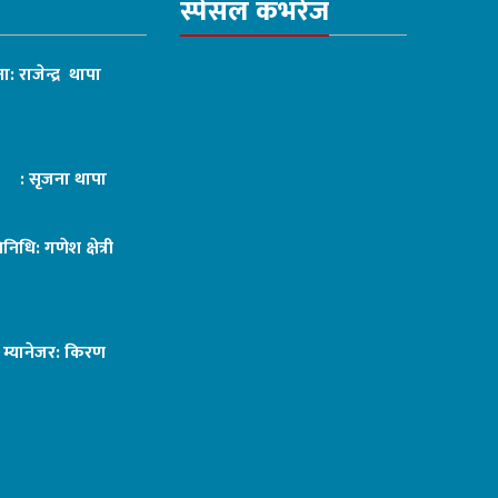
स्पेसल कभरेज
ा: राजेन्द्र थापा
ट : सृजना थापा
तिनिधि: गणेश क्षेत्री
ङ म्यानेजर: किरण