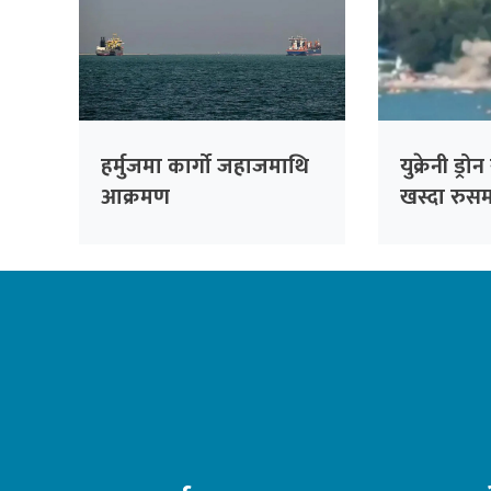
हर्मुजमा कार्गो जहाजमाथि
युक्रेनी ड्रो
आक्रमण
खस्दा रुस
मृत्यु, ४० घ