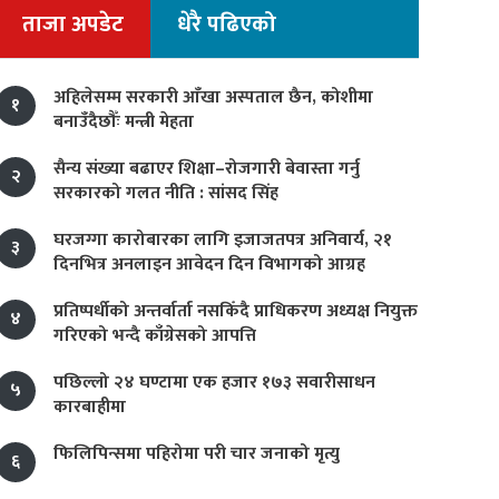
ताजा अपडेट
धेरै पढिएको
अहिलेसम्म सरकारी आँखा अस्पताल छैन, कोशीमा
१
बनाउँदैछौँः मन्त्री मेहता
सैन्य संख्या बढाएर शिक्षा–रोजगारी बेवास्ता गर्नु
२
सरकारको गलत नीति : सांसद सिंह
घरजग्गा कारोबारका लागि इजाजतपत्र अनिवार्य, २१
३
दिनभित्र अनलाइन आवेदन दिन विभागको आग्रह
प्रतिष्पर्धीको अन्तर्वार्ता नसकिँदै प्राधिकरण अध्यक्ष नियुक्त
४
गरिएको भन्दै काँग्रेसको आपत्ति
पछिल्लो २४ घण्टामा एक हजार १७३ सवारीसाधन
५
कारबाहीमा
फिलिपिन्समा पहिरोमा परी चार जनाको मृत्यु
६