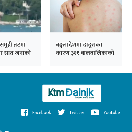
न समुद्री तटमा
बङ्गलादेशमा दादुराका
मा सात जनाको
कारण ३११ बालबालिकाको
ाइते
मृत्यु
Facebook
Twitter
Youtube