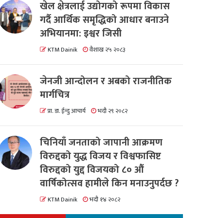
खेल क्षेत्रलाई उद्योगको रूपमा विकास
गर्दै आर्थिक समृद्धिको आधार बनाउने
अभियानमा: इश्वर जिसी
KTM Dainik
वैशाख २५ २०८३
जेनजी आन्दोलन र अबको राजनीतिक
मार्गचित्र
प्रा. डा. ईन्दु आचार्य
भदौ २९ २०८२
चिनियाँ जनताको जापानी आक्रमण
विरुद्दको युद्ध विजय र विश्वफासिष्ट
विरुद्दको युद्द विजयको ८० औं
वार्षिकोत्सव हामीले किन मनाउनुपर्दछ ?
KTM Dainik
भदौ १४ २०८२