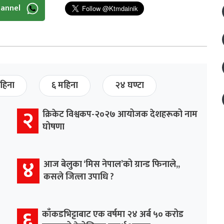
hannel
हिना
६ महिना
२४ घण्टा
२
क्रिकेट विश्वकप-२०२७ आयोजक देशहरूको नाम
घोषणा
४
आज बेलुका ‘मिस नेपाल’को ग्रान्ड फिनाले,,
कसले जित्ला उपाधि ?
६
काँकडभिट्टाबाट एक वर्षमा २४ अर्ब ५० करोड