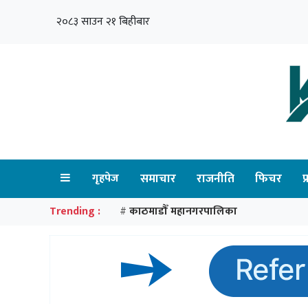
२०८३ साउन २१ बिहीबार
गृहपेज
समाचार
राजनीति
फिचर
प
Trending :
काठमाडौँ महानगरपालिका
#