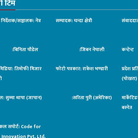
रो टिम
ध निर्देशक/सञ्चालक: नेत्र
सम्पादक: चन्दा क्षेत्री
संवाददात
िनिता पौडेल
:जिबन नेपाली
कन्टेन्
िमिडिया: तिमोफी मिजार
फोटो पत्रकार: राकेश भण्डारी
प्रदेश प्र
ी
(पोखरा)
ल: सुम्मा थापा (जापान)
:सरिता पुरी (अमेरिका)
मार्केटि
बस्नेत
िकल सपोर्ट:
Code for
 Innovation Pvt. Ltd.