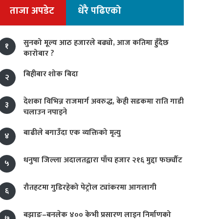
ताजा अपडेट
धेरै पढिएको
सुनको मूल्य आठ हजारले बढ्यो, आज कतिमा हुँदैछ
१
कारोबार ?
बिहीबार शोक बिदा
२
देशका विभिन्न राजमार्ग अवरुद्ध, केही सडकमा राति गाडी
३
चलाउन नपाइने
बाढीले बगाउँदा एक व्यक्तिको मृत्यु
४
धनुषा जिल्ला अदालतद्वारा पाँच हजार २१६ मुद्दा फर्छ्यौट
५
रौतहटमा गुडिरहेको पेट्रोल ट्यांकरमा आगलागी
६
बझाङ–बनलेक ४०० केभी प्रसारण लाइन निर्माणको
७