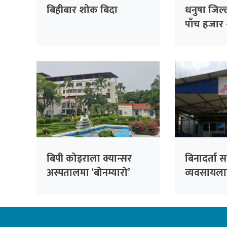
बिहीबार शोक बिदा
धनुषा जिल्
पाँच हजार २
फर्छ्यौट
बिपी कोइराला क्यान्सर
बिनादर्ता स
अस्पतालमा ‘बोनम्यारो’
व्यवसायलाई 
प्रत्यारोपणको तयारी
हल्दीबारीको