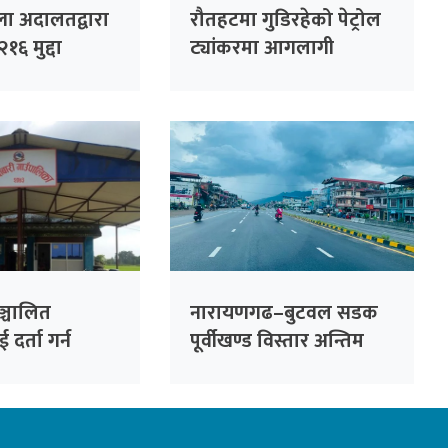
ला अदालतद्वारा
रौतहटमा गुडिरहेको पेट्रोल
१६ मुद्दा
ट्यांकरमा आगलागी
ञ्चालित
नारायणगढ–बुटवल सडक
दर्ता गर्न
पूर्वीखण्ड विस्तार अन्तिम
 निर्देशन
चरणमा : अब दुई घण्टामा
नारायणगढदेखि बुटवल