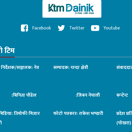
Facebook
Twitter
Youtube
रो टिम
ध निर्देशक/सञ्चालक: नेत्र
सम्पादक: चन्दा क्षेत्री
संवाददात
िनिता पौडेल
:जिबन नेपाली
कन्टेन्
िमिडिया: तिमोफी मिजार
फोटो पत्रकार: राकेश भण्डारी
प्रदेश प्र
ी
(पोखरा)