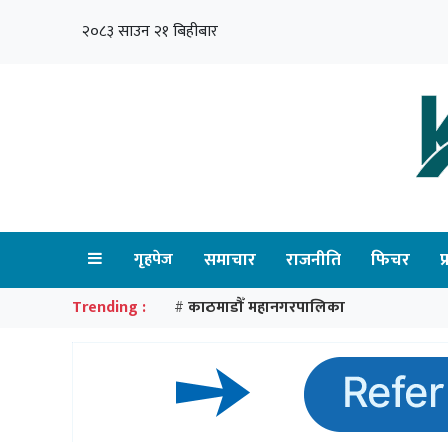
२०८३ साउन २१ बिहीबार
गृहपेज
समाचार
राजनीति
फिचर
प
Trending :
काठमाडौँ महानगरपालिका
#