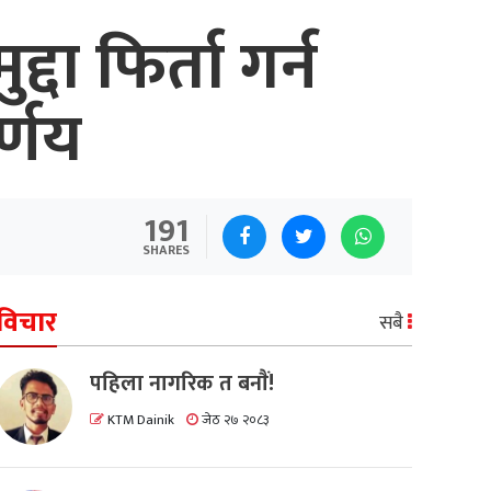
ा फिर्ता गर्न
र्णय
191
SHARES
विचार
सबै
पहिला नागरिक त बनाैं!
KTM Dainik
जेठ २७ २०८३