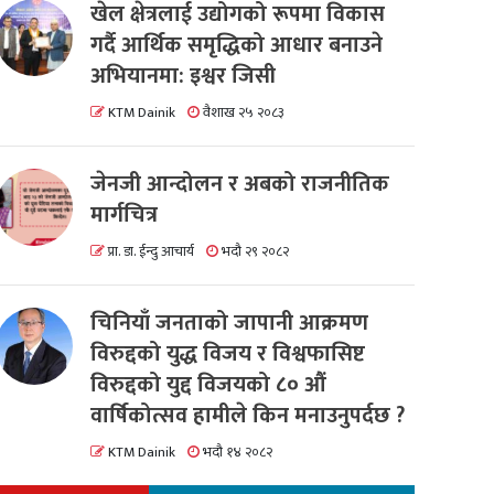
खेल क्षेत्रलाई उद्योगको रूपमा विकास
गर्दै आर्थिक समृद्धिको आधार बनाउने
अभियानमा: इश्वर जिसी
KTM Dainik
वैशाख २५ २०८३
जेनजी आन्दोलन र अबको राजनीतिक
मार्गचित्र
प्रा. डा. ईन्दु आचार्य
भदौ २९ २०८२
चिनियाँ जनताको जापानी आक्रमण
विरुद्दको युद्ध विजय र विश्वफासिष्ट
विरुद्दको युद्द विजयको ८० औं
वार्षिकोत्सव हामीले किन मनाउनुपर्दछ ?
KTM Dainik
भदौ १४ २०८२