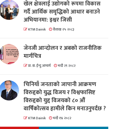
खेल क्षेत्रलाई उद्योगको रूपमा विकास
गर्दै आर्थिक समृद्धिको आधार बनाउने
अभियानमा: इश्वर जिसी
KTM Dainik
वैशाख २५ २०८३
जेनजी आन्दोलन र अबको राजनीतिक
मार्गचित्र
प्रा. डा. ईन्दु आचार्य
भदौ २९ २०८२
चिनियाँ जनताको जापानी आक्रमण
विरुद्दको युद्ध विजय र विश्वफासिष्ट
विरुद्दको युद्द विजयको ८० औं
वार्षिकोत्सव हामीले किन मनाउनुपर्दछ ?
KTM Dainik
भदौ १४ २०८२