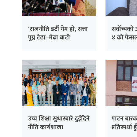
‘राजनीति डर्टी गेम हो, सत्ता
सर्वोच्चक
पुग्न टेढा–मेढा बाटो
४ को फैसल
हिँड्नुपर्छ’ – महन्थ ठाकुर
छैन : उपसभ
उच्च शिक्षा सुधारबारे दुईदिने
पाटन बारक
नीति कार्यशाला
प्रतिस्पर्धा हु