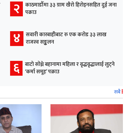
२
र
काठमाडौँमा ३३ ग्राम खैरो हिरोइनसहित दुई जना
पक्राउ
४
सवारी कारबाहीबाट रु एक करोड ३३ लाख
राजस्व सङ्कलन
६
बाटो सोध्ने बहानामा महिला र वृद्धवृद्धालाई लुट्ने
‘कर्मा समूह’ पक्राउ
सबै