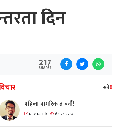
न्तरता दिन
217
SHARES
विचार
सबै
पहिला नागरिक त बनाैं!
KTM Dainik
जेठ २७ २०८३