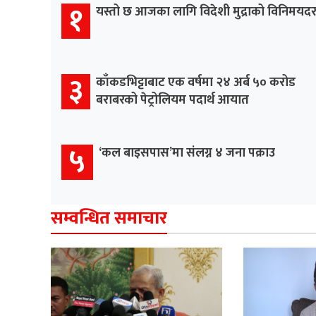
१
यस्तो छ आजका लागि विदेशी मुद्राको विनिमयद
३
काँकडभिट्टाबाट एक वर्षमा २४ अर्ब ५० करोड
बराबरको पेट्रोलियम पदार्थ आयात
५
‘कल बाइसपास’मा संलग्न ४ जना पक्राउ
सम्वन्धित समाचार