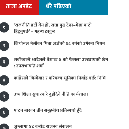
ताजा अपडेट
धेरै पढिएको
‘राजनीति डर्टी गेम हो, सत्ता पुग्न टेढा–मेढा बाटो
१
हिँड्नुपर्छ’ – महन्थ ठाकुर
लियोनल मेसीका पिता जर्जको ६८ वर्षको उमेरमा निधन
२
सर्वोच्चको आदेशले वैशाख ४ को फैसला उल्ट्याएको छैन
३
: उपसभापति शर्मा
कांग्रेसले जिम्मेवार र परिपक्व भूमिका निर्वाह गर्छ: निधि
४
उच्च शिक्षा सुधारबारे दुईदिने नीति कार्यशाला
५
पाटन बारका तीन समूहबीच प्रतिस्पर्धा हुँदै
६
जुम्लामा ४८ करोड राजस्व संकलन
७