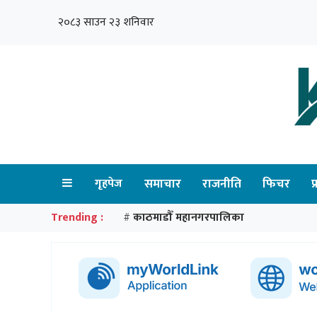
२०८३ साउन २३ शनिवार
गृहपेज
समाचार
राजनीति
फिचर
प
Trending :
काठमाडौँ महानगरपालिका
#