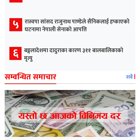
५
रास्वपा सांसद राजुनाथ पाण्डेले सैनिकलाई हप्काएको
घटनामा नेपाली सेनाको आपत्ति
६
बङ्गलादेशमा दादुराका कारण ३११ बालबालिकाको
मृत्यु
सम्वन्धित समाचार
सबै