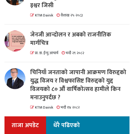
इश्वर जिसी
KTM Dainik
वैशाख २५ २०८३
जेनजी आन्दोलन र अबको राजनीतिक
मार्गचित्र
प्रा. डा. ईन्दु आचार्य
भदौ २९ २०८२
चिनियाँ जनताको जापानी आक्रमण विरुद्दको
युद्ध विजय र विश्वफासिष्ट विरुद्दको युद्द
विजयको ८० औं वार्षिकोत्सव हामीले किन
मनाउनुपर्दछ ?
KTM Dainik
भदौ १४ २०८२
ताजा अपडेट
धेरै पढिएको