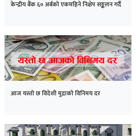
केन्द्रीय बैंक ६० अर्बको एकमहिने निक्षेप सङ्कलन गर्दै
आज यस्तो छ विदेशी मुद्राको विनिमय दर