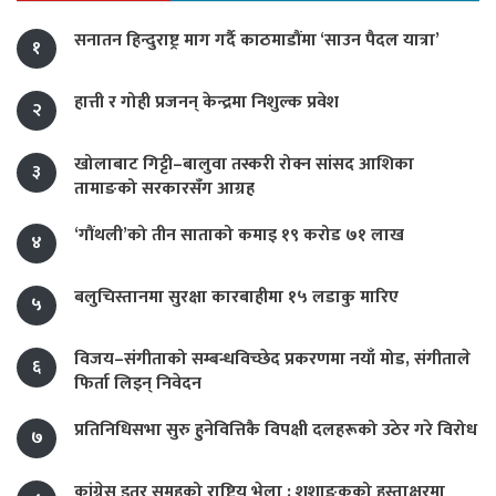
सनातन हिन्दुराष्ट्र माग गर्दै काठमाडौंमा ‘साउन पैदल यात्रा’
१
हात्ती र गोही प्रजनन् केन्द्रमा निशुल्क प्रवेश
२
खोलाबाट गिट्टी–बालुवा तस्करी रोक्न सांसद आशिका
३
तामाङको सरकारसँग आग्रह
‘गौंथली’को तीन साताको कमाइ १९ करोड ७१ लाख
४
बलुचिस्तानमा सुरक्षा कारबाहीमा १५ लडाकु मारिए
५
विजय–संगीताको सम्बन्धविच्छेद प्रकरणमा नयाँ मोड, संगीता‍ले
६
फिर्ता लिइन् निवेदन
प्रतिनिधिसभा सुरु हुनेवित्तिकै विपक्षी दलहरूको उठेर गरे विरोध
७
कांग्रेस इतर समूहको राष्ट्रिय भेला : शशाङकको हस्ताक्षरमा