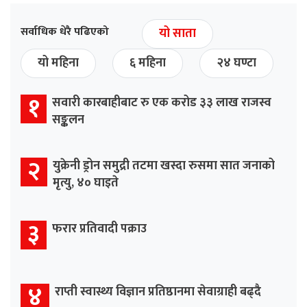
सर्वाधिक धेरै पढिएको
यो साता
यो महिना
६ महिना
२४ घण्टा
१
सवारी कारबाहीबाट रु एक करोड ३३ लाख राजस्व
सङ्कलन
२
युक्रेनी ड्रोन समुद्री तटमा खस्दा रुसमा सात जनाको
मृत्यु, ४० घाइते
३
फरार प्रतिवादी पक्राउ
४
राप्ती स्वास्थ्य विज्ञान प्रतिष्ठानमा सेवाग्राही बढ्दै