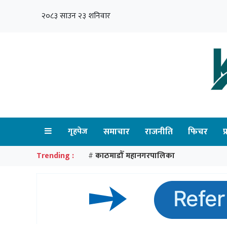
२०८३ साउन २३ शनिवार
गृहपेज
समाचार
राजनीति
फिचर
प
Trending :
काठमाडौँ महानगरपालिका
#