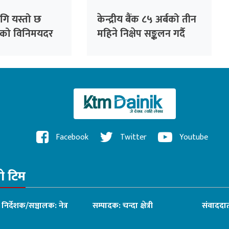
ि यस्तो छ
केन्द्रीय बैंक ८५ अर्बको तीन
्राको विनिमयदर
महिने निक्षेप सङ्कलन गर्दै
Facebook
Twitter
Youtube
रो टिम
ध निर्देशक/सञ्चालक: नेत्र
सम्पादक: चन्दा क्षेत्री
संवाददात