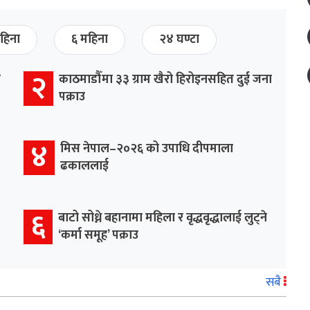
हिना
६ महिना
२४ घण्टा
२
र
काठमाडौँमा ३३ ग्राम खैरो हिरोइनसहित दुई जना
पक्राउ
४
मिस नेपाल–२०२६ को उपाधि दीपमाला
ढकाललाई
६
बाटो सोध्ने बहानामा महिला र वृद्धवृद्धालाई लुट्ने
‘कर्मा समूह’ पक्राउ
सबै