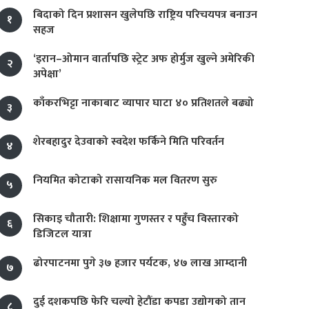
बिदाको दिन प्रशासन खुलेपछि राष्ट्रिय परिचयपत्र बनाउन
१
सहज
‘इरान–ओमान वार्तापछि स्ट्रेट अफ होर्मुज खुल्ने अमेरिकी
२
अपेक्षा’
काँकरभिट्टा नाकाबाट व्यापार घाटा ४० प्रतिशतले बढ्यो
३
शेरबहादुर देउवाको स्वदेश फर्किने मिति परिवर्तन
४
नियमित कोटाको रासायनिक मल वितरण सुरु
५
सिकाइ चौतारी: शिक्षामा गुणस्तर र पहुँच विस्तारको
६
डिजिटल यात्रा
ढोरपाटनमा पुगे ३७ हजार पर्यटक, ४७ लाख आम्दानी
७
दुई दशकपछि फेरि चल्यो हेटौंडा कपडा उद्योगको तान
८