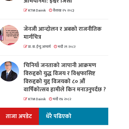
अभियानमा: इश्वर जिसी
KTM Dainik
वैशाख २५ २०८३
जेनजी आन्दोलन र अबको राजनीतिक
मार्गचित्र
प्रा. डा. ईन्दु आचार्य
भदौ २९ २०८२
चिनियाँ जनताको जापानी आक्रमण
विरुद्दको युद्ध विजय र विश्वफासिष्ट
विरुद्दको युद्द विजयको ८० औं
वार्षिकोत्सव हामीले किन मनाउनुपर्दछ ?
KTM Dainik
भदौ १४ २०८२
ताजा अपडेट
धेरै पढिएको