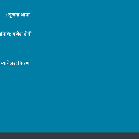
ट : सृजना थापा
तिनिधि: गणेश क्षेत्री
ङ म्यानेजर: किरण