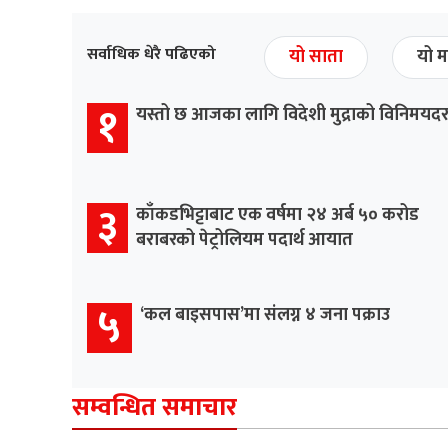
सर्वाधिक धेरै पढिएको
यो साता
यो म
१
यस्तो छ आजका लागि विदेशी मुद्राको विनिमयद
३
काँकडभिट्टाबाट एक वर्षमा २४ अर्ब ५० करोड
बराबरको पेट्रोलियम पदार्थ आयात
५
‘कल बाइसपास’मा संलग्न ४ जना पक्राउ
सम्वन्धित समाचार