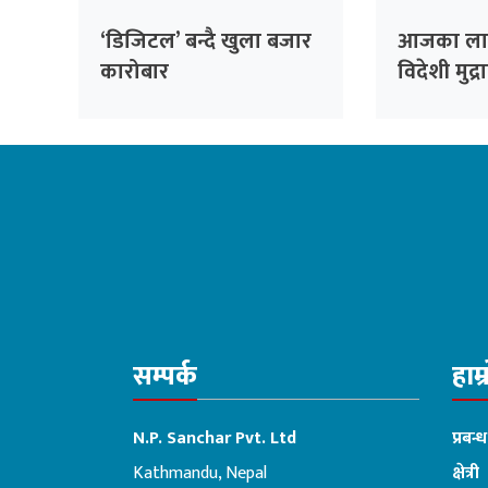
‘डिजिटल’ बन्दै खुला बजार
आजका लाग
कारोबार
विदेशी मुद
सम्पर्क
हाम्
N.P. Sanchar Pvt. Ltd
प्रबन्
Kathmandu, Nepal
क्षेत्री