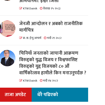
अभियानमा: इश्वर जिसी
KTM Dainik
वैशाख २५ २०८३
जेनजी आन्दोलन र अबको राजनीतिक
मार्गचित्र
प्रा. डा. ईन्दु आचार्य
भदौ २९ २०८२
चिनियाँ जनताको जापानी आक्रमण
विरुद्दको युद्ध विजय र विश्वफासिष्ट
विरुद्दको युद्द विजयको ८० औं
वार्षिकोत्सव हामीले किन मनाउनुपर्दछ ?
KTM Dainik
भदौ १४ २०८२
ताजा अपडेट
धेरै पढिएको