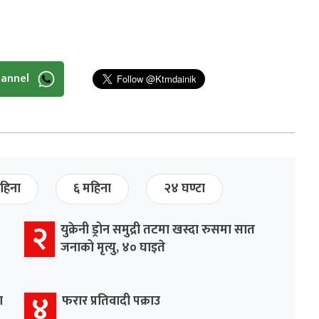
hannel
हिना
६ महिना
२४ घण्टा
२
युक्रेनी ड्रोन समुद्री तटमा खस्दा रुसमा सात
जनाको मृत्यु, ४० घाइते
४
ा
फरार प्रतिवादी पक्राउ