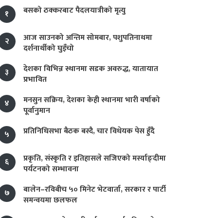
बसको ठक्करबाट पैदलयात्रीको मृत्यु
१
आज साउनको अन्तिम सोमबार, पशुपतिनाथमा
२
दर्शनार्थीको घुइँचो
देशका विभिन्न स्थानमा सडक अवरुद्ध, यातायात
३
प्रभावित
मनसुन सक्रिय, देशका केही स्थानमा भारी वर्षाको
४
पूर्वानुमान
प्रतिनिधिसभा बैठक बस्दै, चार विधेयक पेस हुँदै
५
प्रकृति, संस्कृति र इतिहासले सजिएको मर्स्याङ्दीमा
६
पर्यटनको सम्भावना
बालेन–रविबीच ५० मिनेट भेटवार्ता, सरकार र पार्टी
७
समन्वयमा छलफल