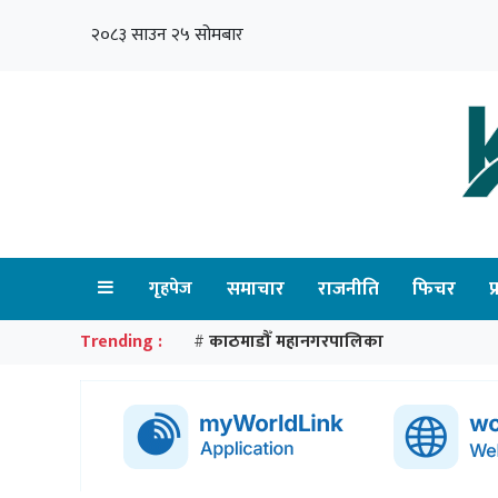
२०८३ साउन २५ सोमबार
गृहपेज
समाचार
राजनीति
फिचर
प
Trending :
काठमाडौँ महानगरपालिका
#