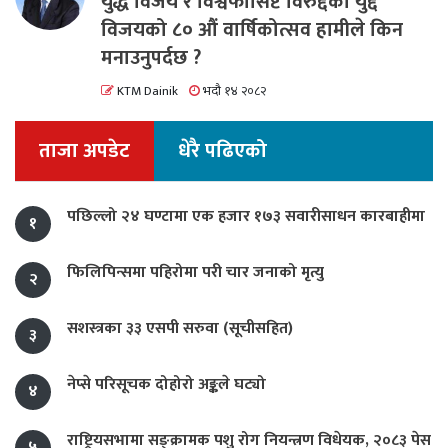
युद्ध विजय र विश्वफासिष्ट विरुद्दको युद्द
विजयको ८० औं वार्षिकोत्सव हामीले किन
मनाउनुपर्दछ ?
KTM Dainik
भदौ १४ २०८२
ताजा अपडेट
धेरै पढिएको
पछिल्लो २४ घण्टामा एक हजार १७३ सवारीसाधन कारबाहीमा
१
फिलिपिन्समा पहिरोमा परी चार जनाको मृत्यु
२
सशस्त्रका ३३ एसपी सरुवा (सूचीसहित)
३
नेप्से परिसूचक दोहोरो अङ्कले घट्यो
४
राष्ट्रियसभामा सङ्क्रामक पशु रोग नियन्त्रण विधेयक, २०८३ पेस
५