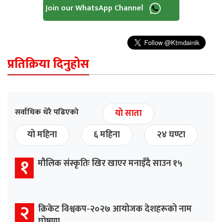
Join our WhatsApp Channel
प्रतिक्रिया दिनुहोस
सर्वाधिक धेरै पढिएको
यो साता
यो महिना
६ महिना
२४ घण्टा
१
मौलिक संस्कृतिः खिर खाएर मनाइँदै साउन १५
२
क्रिकेट विश्वकप-२०२७ आयोजक देशहरूको नाम
घोषणा