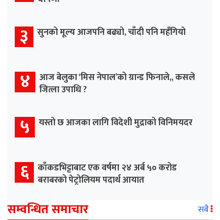
३
सुनको मूल्य आजपनि बढ्यो, चाँदी पनि महँगियो
४
आज बेलुका ‘मिस नेपाल’को ग्रान्ड फिनाले,, कसले
जित्ला उपाधि ?
५
यस्तो छ आजका लागि विदेशी मुद्राको विनिमयदर
६
काँकडभिट्टाबाट एक वर्षमा २४ अर्ब ५० करोड
बराबरको पेट्रोलियम पदार्थ आयात
सम्वन्धित समाचार
सबै