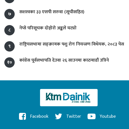
सशस्त्रका ३३ एसपी सरुवा (सूचीसहित)
७
नेप्से परिसूचक दोहोरो अङ्कले घट्यो
८
राष्ट्रियसभामा सङ्क्रामक पशु रोग नियन्त्रण विधेयक, २०८३ पेस
९
कांग्रेस पूर्वसभापति देउवा २६ साउनमा काठमाडौं उत्रिने
१०
Facebook
Twitter
Youtube