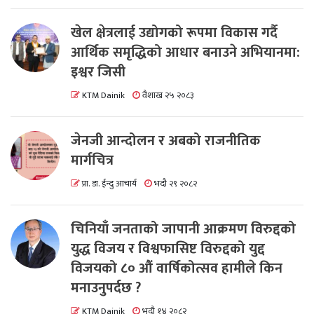
खेल क्षेत्रलाई उद्योगको रूपमा विकास गर्दै
आर्थिक समृद्धिको आधार बनाउने अभियानमा:
इश्वर जिसी
KTM Dainik
वैशाख २५ २०८३
जेनजी आन्दोलन र अबको राजनीतिक
मार्गचित्र
प्रा. डा. ईन्दु आचार्य
भदौ २९ २०८२
चिनियाँ जनताको जापानी आक्रमण विरुद्दको
युद्ध विजय र विश्वफासिष्ट विरुद्दको युद्द
विजयको ८० औं वार्षिकोत्सव हामीले किन
मनाउनुपर्दछ ?
KTM Dainik
भदौ १४ २०८२