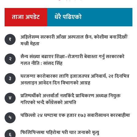
ताजा अपडेट
धेरै पढिएको
अहिलेसम्म सरकारी आँखा अस्पताल छैन, कोशीमा बनाउँदैछौँः
१
मन्त्री मेहता
सैन्य संख्या बढाएर शिक्षा–रोजगारी बेवास्ता गर्नु सरकारको
२
गलत नीति : सांसद सिंह
घरजग्गा कारोबारका लागि इजाजतपत्र अनिवार्य, २१ दिनभित्र
३
अनलाइन आवेदन दिन विभागको आग्रह
प्रतिष्पर्धीको अन्तर्वार्ता नसकिँदै प्राधिकरण अध्यक्ष नियुक्त
४
गरिएको भन्दै काँग्रेसको आपत्ति
पछिल्लो २४ घण्टामा एक हजार १७३ सवारीसाधन कारबाहीमा
५
फिलिपिन्समा पहिरोमा परी चार जनाको मृत्यु
६