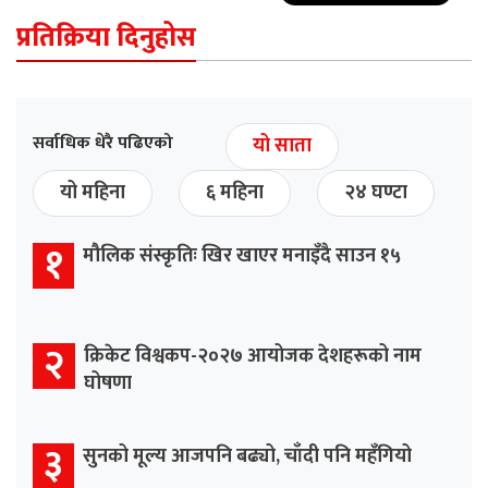
प्रतिक्रिया दिनुहोस
सर्वाधिक धेरै पढिएको
यो साता
यो महिना
६ महिना
२४ घण्टा
१
मौलिक संस्कृतिः खिर खाएर मनाइँदै साउन १५
२
क्रिकेट विश्वकप-२०२७ आयोजक देशहरूको नाम
घोषणा
३
सुनको मूल्य आजपनि बढ्यो, चाँदी पनि महँगियो