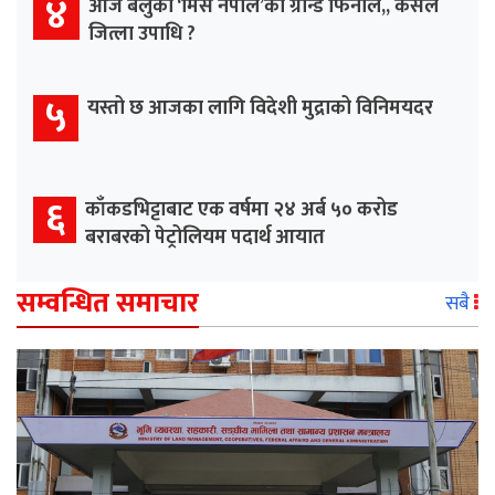
४
आज बेलुका ‘मिस नेपाल’को ग्रान्ड फिनाले,, कसले
जित्ला उपाधि ?
५
यस्तो छ आजका लागि विदेशी मुद्राको विनिमयदर
६
काँकडभिट्टाबाट एक वर्षमा २४ अर्ब ५० करोड
बराबरको पेट्रोलियम पदार्थ आयात
सम्वन्धित समाचार
सबै