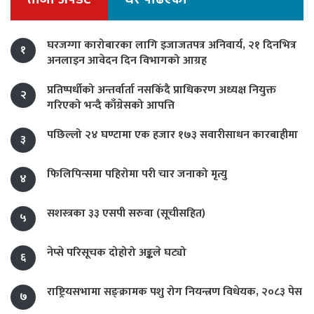
घरजग्गा कारोबारका लागि इजाजतपत्र अनिवार्य, २१ दिनभित्र
१
अनलाइन आवेदन दिन विभागको आग्रह
प्रतिष्पर्धीको अन्तर्वार्ता नसकिँदै प्राधिकरण अध्यक्ष नियुक्त
२
गरिएको भन्दै काँग्रेसको आपत्ति
पछिल्लो २४ घण्टामा एक हजार १७३ सवारीसाधन कारबाहीमा
३
फिलिपिन्समा पहिरोमा परी चार जनाको मृत्यु
४
सशस्त्रका ३३ एसपी सरुवा (सूचीसहित)
५
नेप्से परिसूचक दोहोरो अङ्कले घट्यो
६
राष्ट्रियसभामा सङ्क्रामक पशु रोग नियन्त्रण विधेयक, २०८३ पेस
७