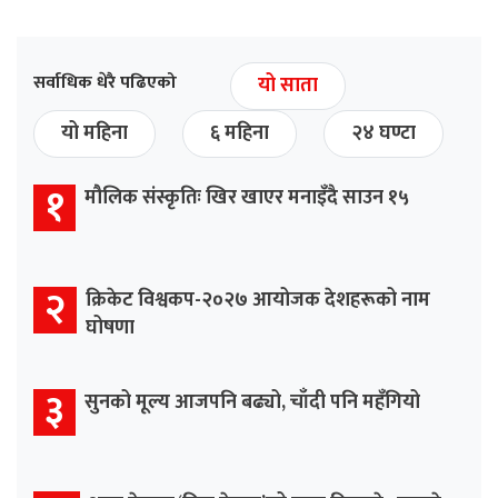
सर्वाधिक धेरै पढिएको
यो साता
यो महिना
६ महिना
२४ घण्टा
१
मौलिक संस्कृतिः खिर खाएर मनाइँदै साउन १५
२
क्रिकेट विश्वकप-२०२७ आयोजक देशहरूको नाम
घोषणा
३
सुनको मूल्य आजपनि बढ्यो, चाँदी पनि महँगियो