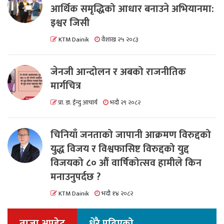
आर्थिक समृद्धिको आधार बनाउने अभियानमा:
इश्वर जिसी
KTM Dainik
वैशाख २५ २०८३
जेनजी आन्दोलन र अबको राजनीतिक
मार्गचित्र
प्रा. डा. ईन्दु आचार्य
भदौ २९ २०८२
चिनियाँ जनताको जापानी आक्रमण विरुद्दको
युद्ध विजय र विश्वफासिष्ट विरुद्दको युद्द
विजयको ८० औं वार्षिकोत्सव हामीले किन
मनाउनुपर्दछ ?
KTM Dainik
भदौ १४ २०८२
ताजा अपडेट
धेरै पढिएको