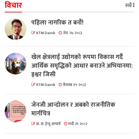
विचार
सबै
पहिला नागरिक त बनाैं!
KTM Dainik
जेठ २७ २०८३
खेल क्षेत्रलाई उद्योगको रूपमा विकास गर्दै
आर्थिक समृद्धिको आधार बनाउने अभियानमा:
इश्वर जिसी
KTM Dainik
वैशाख २५ २०८३
जेनजी आन्दोलन र अबको राजनीतिक
मार्गचित्र
प्रा. डा. ईन्दु आचार्य
भदौ २९ २०८२