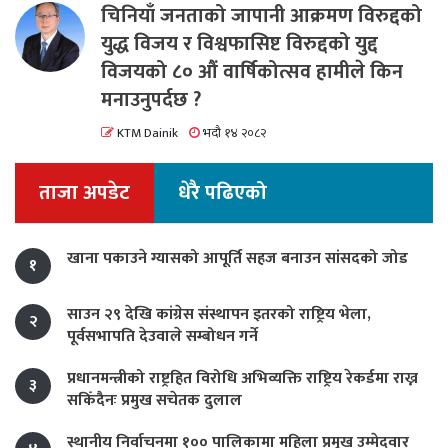
चिनियाँ जनताको जापानी आक्रमण विरुद्दको
युद्ध विजय र विश्वफासिष्ट विरुद्दको युद्द
विजयको ८० औं वार्षिकोत्सव हामीले किन
मनाउनुपर्दछ ?
KTM Dainik
भदौ १४ २०८२
ताजा अपडेट
धेरै पढिएको
खाना पकाउने ग्यासको आपूर्ति सहज बनाउन सांसदको जोड
१
साउन २९ देखि कांग्रेस संस्थापन इतरको राष्ट्रिय भेला,
२
पूर्वसभापति देउवाले सम्बोधन गर्ने
प्रधानमन्त्रीको राष्ट्रहित विरोधि अभिव्यक्ति राष्ट्रिय रेकर्डमा राख्न
३
सकिँदैनः प्रमुख सचेतक दुलाल
स्थानीय निर्वाचनमा १०० पालिकामा महिला प्रमुख उम्मेदवार