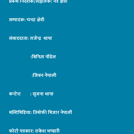
प्रबन्ध निर्देशक/सञ्चालक: नेत्र क्षेत्री
सम्पादक: चन्दा क्षेत्री
संवाददाता: राजेन्द्र थापा
:बिनिता पौडेल
:जिबन नेपाली
कन्टेन्ट : सृजना थापा
मल्टिमिडिया: तिमोफी मिजार नेपाली
फोटो पत्रकार: राकेश भण्डारी