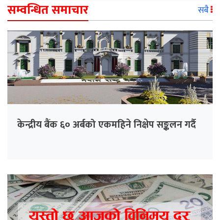
सम्वन्धित समाचार
सबै
केन्द्रीय बैंक ६० अर्बको एकमहिने निक्षेप सङ्कलन गर्दै