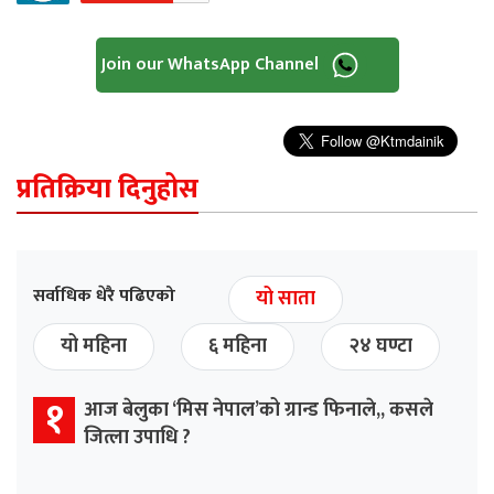
Join our WhatsApp Channel
प्रतिक्रिया दिनुहोस
सर्वाधिक धेरै पढिएको
यो साता
यो महिना
६ महिना
२४ घण्टा
१
आज बेलुका ‘मिस नेपाल’को ग्रान्ड फिनाले,, कसले
जित्ला उपाधि ?