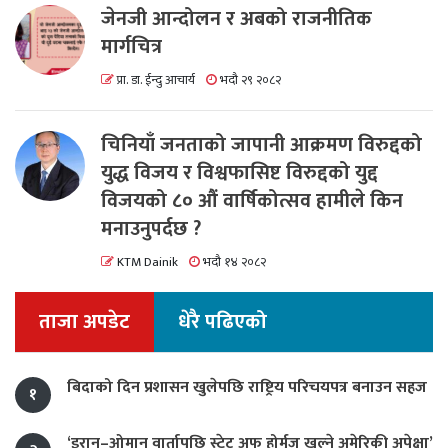
जेनजी आन्दोलन र अबको राजनीतिक
मार्गचित्र
प्रा. डा. ईन्दु आचार्य
भदौ २९ २०८२
चिनियाँ जनताको जापानी आक्रमण विरुद्दको
युद्ध विजय र विश्वफासिष्ट विरुद्दको युद्द
विजयको ८० औं वार्षिकोत्सव हामीले किन
मनाउनुपर्दछ ?
KTM Dainik
भदौ १४ २०८२
ताजा अपडेट
धेरै पढिएको
बिदाको दिन प्रशासन खुलेपछि राष्ट्रिय परिचयपत्र बनाउन सहज
१
‘इरान–ओमान वार्तापछि स्ट्रेट अफ होर्मुज खुल्ने अमेरिकी अपेक्षा’