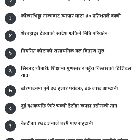
२
काँकरभिट्टा नाकाबाट व्यापार घाटा ४० प्रतिशतले बढ्यो
३
शेरबहादुर देउवाको स्वदेश फर्किने मिति परिवर्तन
४
नियमित कोटाको रासायनिक मल वितरण सुरु
५
सिकाइ चौतारी: शिक्षामा गुणस्तर र पहुँच विस्तारको डिजिटल
६
यात्रा
ढोरपाटनमा पुगे ३७ हजार पर्यटक, ४७ लाख आम्दानी
७
दुई दशकपछि फेरि चल्यो हेटौंडा कपडा उद्योगको तान
८
बैतडीका १७८ जनाले घरमै पाए राहदानी
९