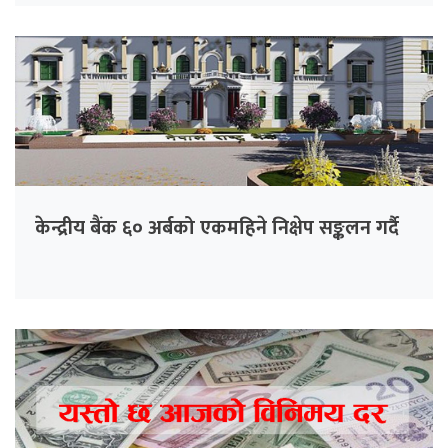
केन्द्रीय बैंक ६० अर्बको एकमहिने निक्षेप सङ्कलन गर्दै