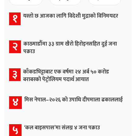
१
यस्तो छ आजका लागि विदेशी मुद्राको विनिमयदर
२
काठमाडौँमा ३३ ग्राम खैरो हिरोइनसहित दुई जना
पक्राउ
३
काँकडभिट्टाबाट एक वर्षमा २४ अर्ब ५० करोड
बराबरको पेट्रोलियम पदार्थ आयात
४
मिस नेपाल–२०२६ को उपाधि दीपमाला ढकाललाई
५
‘कल बाइसपास’मा संलग्न ४ जना पक्राउ