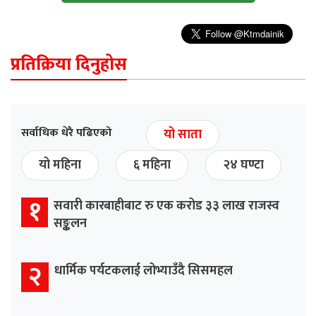
प्रतिक्रिया दिनुहोस
सर्वाधिक धेरै पढिएको
यो साता
यो महिना
६ महिना
२४ घण्टा
१
सवारी कारबाहीबाट रु एक करोड ३३ लाख राजस्व
सङ्कलन
२
धार्मिक पर्यटकलाई लोभ्याउँदै सिसमहल