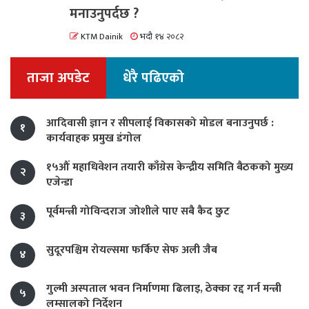
मनाउनुपर्दछ ?
KTM Dainik
भदौ १४ २०८२
ताजा अपडेट
धेरै पढिएको
आदिवासी ज्ञान र सीपलाई विकासको मोडल बनाउनुपर्छ :
१
कार्यवाहक प्रमुख डंगोल
१५औं महाधिवेशन तयारी काँग्रेस केन्द्रीय समिति बैठकको मुख्य
२
एजेन्डा
पूर्वमन्त्री गोविन्दराज जोशीले पाए सबै कैद छुट
३
सुदूरपश्चिम रोयल्समा फर्किए सेफ अली जैब
४
गुल्मी अस्पताल भवन निर्माणमा ढिलाइ, ठेक्का रद्द गर्न मन्त्री
५
लम्सालको निर्देशन