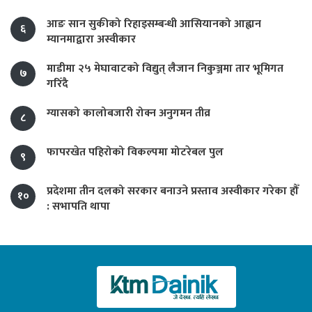
आङ सान सुकीको रिहाइसम्बन्धी आसियानको आह्वान
६
म्यानमाद्वारा अस्वीकार
माडीमा २५ मेघावाटको विद्युत् लैजान निकुञ्जमा तार भूमिगत
७
गरिँदै
ग्यासको कालोबजारी रोक्न अनुगमन तीव्र
८
फापरखेत पहिरोको विकल्पमा मोटरेबल पुल
९
प्रदेशमा तीन दलको सरकार बनाउने प्रस्ताव अस्वीकार गरेका हौँ
१०
: सभापति थापा