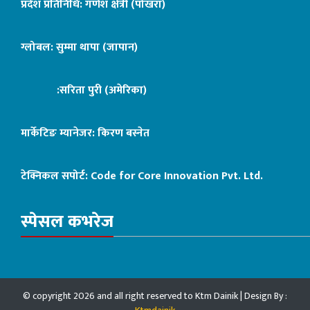
प्रदेश प्रतिनिधि: गणेश क्षेत्री (पोखरा)
ग्लोबल: सुम्मा थापा (जापान)
:सरिता पुरी (अमेरिका)
मार्केटिङ म्यानेजर: किरण बस्नेत
टेक्निकल सपोर्ट:
Code for Core Innovation Pvt. Ltd.
स्पेसल कभरेज
© copyright 2026 and all right reserved to Ktm Dainik | Design By :