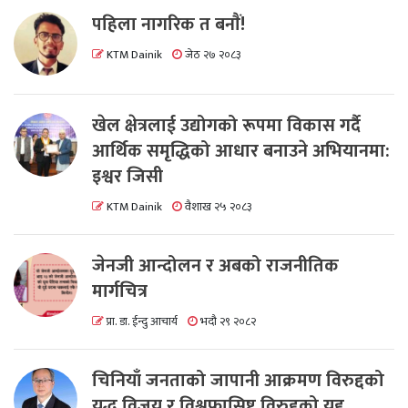
पहिला नागरिक त बनाैं!
KTM Dainik
जेठ २७ २०८३
खेल क्षेत्रलाई उद्योगको रूपमा विकास गर्दै
आर्थिक समृद्धिको आधार बनाउने अभियानमा:
इश्वर जिसी
KTM Dainik
वैशाख २५ २०८३
जेनजी आन्दोलन र अबको राजनीतिक
मार्गचित्र
प्रा. डा. ईन्दु आचार्य
भदौ २९ २०८२
चिनियाँ जनताको जापानी आक्रमण विरुद्दको
युद्ध विजय र विश्वफासिष्ट विरुद्दको युद्द