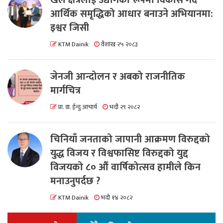
खेल क्षेत्रलाई उद्योगको रूपमा विकास गर्दै
आर्थिक समृद्धिको आधार बनाउने अभियानमा:
इश्वर जिसी
KTM Dainik
वैशाख २५ २०८३
जेनजी आन्दोलन र अबको राजनीतिक
मार्गचित्र
प्रा. डा. ईन्दु आचार्य
भदौ २९ २०८२
चिनियाँ जनताको जापानी आक्रमण विरुद्दको
युद्ध विजय र विश्वफासिष्ट विरुद्दको युद्द
विजयको ८० औं वार्षिकोत्सव हामीले किन
मनाउनुपर्दछ ?
KTM Dainik
भदौ १४ २०८२