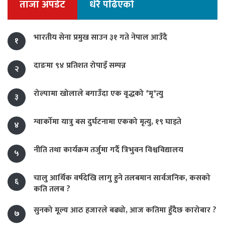
ताजा अपडेट
धेरै पढिएको
भारतीय सेना प्रमुख साउन ३१ गते नेपाल आउँदै
१
दाङमा ९४ प्रतिशत रोपाइँ सम्पन्न
२
रोल्पामा खोलाले बगाउँदा एक वृद्धको *मृ*त्यु
३
ग्वार्कोमा यात्रु बस दुर्घटनामा एकको मृत्यु, १९ घाइते
४
नीति तथा कार्यक्रम तर्जुमा गर्दै त्रिभुवन विश्वविद्यालय
५
चालु आर्थिक वर्षदेखि लागु हुने तलबमान सार्वजनिक, कसको
६
कति तलब ?
सुनको मूल्य आठ हजारले बढ्यो, आज कतिमा हुँदैछ कारोबार ?
७