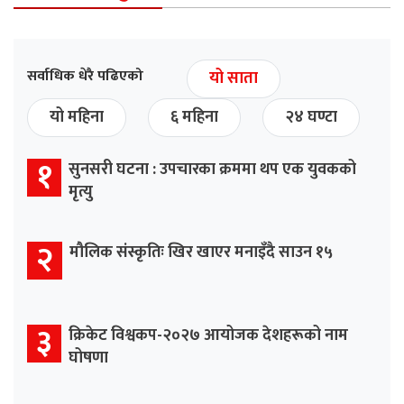
सर्वाधिक धेरै पढिएको
यो साता
यो महिना
६ महिना
२४ घण्टा
१
सुनसरी घटना : उपचारका क्रममा थप एक युवकको
मृत्यु
२
मौलिक संस्कृतिः खिर खाएर मनाइँदै साउन १५
३
क्रिकेट विश्वकप-२०२७ आयोजक देशहरूको नाम
घोषणा