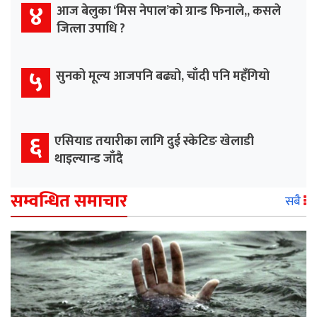
४
आज बेलुका ‘मिस नेपाल’को ग्रान्ड फिनाले,, कसले
जित्ला उपाधि ?
५
सुनको मूल्य आजपनि बढ्यो, चाँदी पनि महँगियो
६
एसियाड तयारीका लागि दुई स्केटिङ खेलाडी
थाइल्यान्ड जाँदै
सम्वन्धित समाचार
सबै