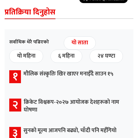
प्रतिक्रिया दिनुहोस
सर्वाधिक धेरै पढिएको
यो साता
यो महिना
६ महिना
२४ घण्टा
१
मौलिक संस्कृतिः खिर खाएर मनाइँदै साउन १५
२
क्रिकेट विश्वकप-२०२७ आयोजक देशहरूको नाम
घोषणा
३
सुनको मूल्य आजपनि बढ्यो, चाँदी पनि महँगियो