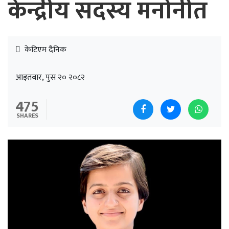
केन्द्रीय सदस्य मनोनीत
केटिएम दैनिक
आइतबार, पुस २० २०८२
475
SHARES