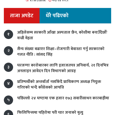
KTM Dainik
भदौ १४ २०८२
ताजा अपडेट
धेरै पढिएको
अहिलेसम्म सरकारी आँखा अस्पताल छैन, कोशीमा बनाउँदैछौँः
१
मन्त्री मेहता
सैन्य संख्या बढाएर शिक्षा–रोजगारी बेवास्ता गर्नु सरकारको
२
गलत नीति : सांसद सिंह
घरजग्गा कारोबारका लागि इजाजतपत्र अनिवार्य, २१ दिनभित्र
३
अनलाइन आवेदन दिन विभागको आग्रह
प्रतिष्पर्धीको अन्तर्वार्ता नसकिँदै प्राधिकरण अध्यक्ष नियुक्त
४
गरिएको भन्दै काँग्रेसको आपत्ति
पछिल्लो २४ घण्टामा एक हजार १७३ सवारीसाधन कारबाहीमा
५
फिलिपिन्समा पहिरोमा परी चार जनाको मृत्यु
६