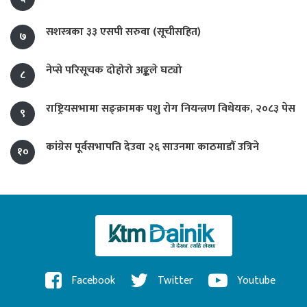
सशस्त्रका ३३ एसपी सरुवा (सूचीसहित)
७
नेप्से परिसूचक दोहोरो अङ्कले घट्यो
८
राष्ट्रियसभामा सङ्क्रामक पशु रोग नियन्त्रण विधेयक, २०८३ पेस
९
कांग्रेस पूर्वसभापति देउवा २६ साउनमा काठमाडौं उत्रिने
१०
Facebook
Twitter
Youtube