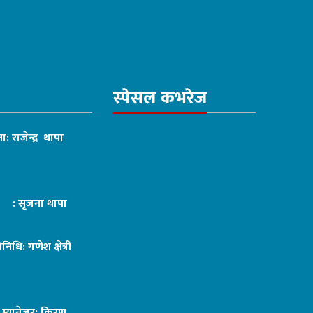
स्पेसल कभरेज
ा: राजेन्द्र थापा
ट : सृजना थापा
तिनिधि: गणेश क्षेत्री
ङ म्यानेजर: किरण