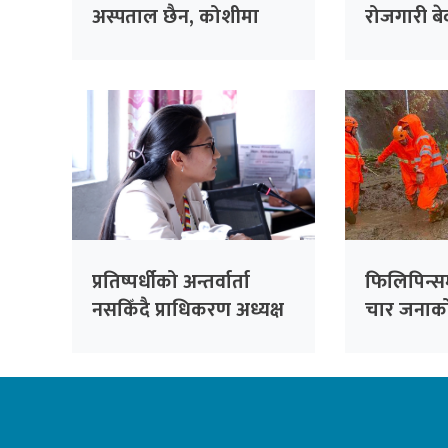
अस्पताल छैन, कोशीमा
रोजगारी बेवा
बनाउँदैछौँः मन्त्री मेहता
सरकारको 
सांसद सिंह
प्रतिष्पर्धीको अन्तर्वार्ता
फिलिपिन्स
नसकिँदै प्राधिकरण अध्यक्ष
चार जनाको 
नियुक्त गरिएको भन्दै
काँग्रेसको आपत्ति