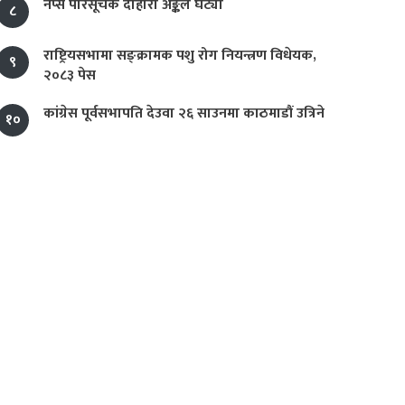
नेप्से परिसूचक दोहोरो अङ्कले घट्यो
८
राष्ट्रियसभामा सङ्क्रामक पशु रोग नियन्त्रण विधेयक,
९
२०८३ पेस
कांग्रेस पूर्वसभापति देउवा २६ साउनमा काठमाडौं उत्रिने
१०