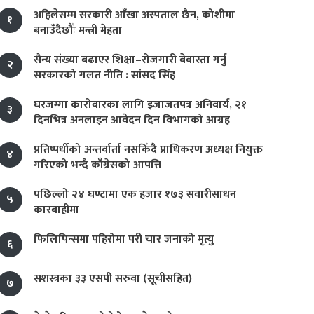
अहिलेसम्म सरकारी आँखा अस्पताल छैन, कोशीमा
१
बनाउँदैछौँः मन्त्री मेहता
सैन्य संख्या बढाएर शिक्षा–रोजगारी बेवास्ता गर्नु
२
सरकारको गलत नीति : सांसद सिंह
घरजग्गा कारोबारका लागि इजाजतपत्र अनिवार्य, २१
३
दिनभित्र अनलाइन आवेदन दिन विभागको आग्रह
प्रतिष्पर्धीको अन्तर्वार्ता नसकिँदै प्राधिकरण अध्यक्ष नियुक्त
४
गरिएको भन्दै काँग्रेसको आपत्ति
पछिल्लो २४ घण्टामा एक हजार १७३ सवारीसाधन
५
कारबाहीमा
फिलिपिन्समा पहिरोमा परी चार जनाको मृत्यु
६
सशस्त्रका ३३ एसपी सरुवा (सूचीसहित)
७