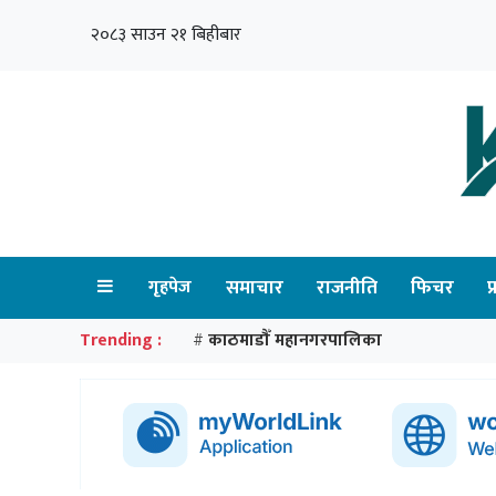
२०८३ साउन २१ बिहीबार
गृहपेज
समाचार
राजनीति
फिचर
प
Trending :
काठमाडौँ महानगरपालिका
#