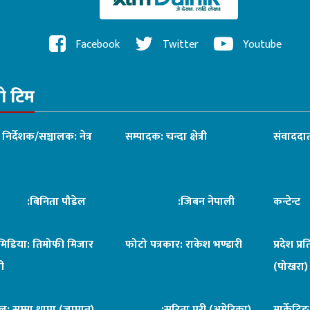
Facebook
Twitter
Youtube
रो टिम
ध निर्देशक/सञ्चालक: नेत्र
सम्पादक: चन्दा क्षेत्री
संवाददात
िनिता पौडेल
:जिबन नेपाली
कन्टेन्
िमिडिया: तिमोफी मिजार
फोटो पत्रकार: राकेश भण्डारी
प्रदेश प्र
ी
(पोखरा)
ल: सुम्मा थापा (जापान)
:सरिता पुरी (अमेरिका)
मार्केटि