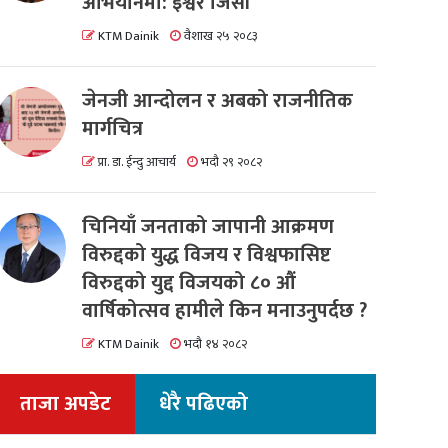
अभियानमा: इश्वर जिसी
KTM Dainik
वैशाख २५ २०८३
जेनजी आन्दोलन र अबको राजनीतिक
मार्गचित्र
प्रा. डा. ईन्दु आचार्य
भदौ २९ २०८२
चिनियाँ जनताको जापानी आक्रमण
विरुद्दको युद्ध विजय र विश्वफासिष्ट
विरुद्दको युद्द विजयको ८० औं
वार्षिकोत्सव हामीले किन मनाउनुपर्दछ ?
KTM Dainik
भदौ १४ २०८२
ताजा अपडेट
धेरै पढिएको