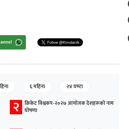
hannel
हिना
६ महिना
२४ घण्टा
२
क्रिकेट विश्वकप-२०२७ आयोजक देशहरूको नाम
घोषणा