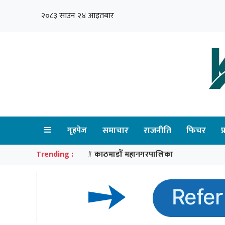
२०८३ साउन २४ आइतबार
गृहपेज
समाचार
राजनीति
फिचर
प
Trending :
काठमाडौँ महानगरपालिका
#