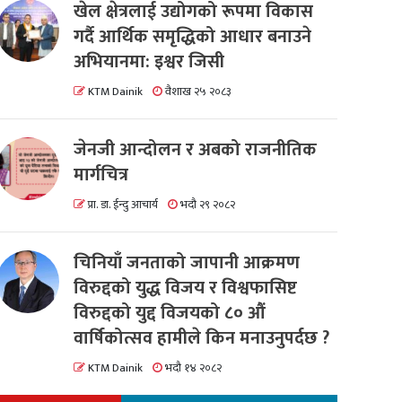
खेल क्षेत्रलाई उद्योगको रूपमा विकास
गर्दै आर्थिक समृद्धिको आधार बनाउने
अभियानमा: इश्वर जिसी
KTM Dainik
वैशाख २५ २०८३
जेनजी आन्दोलन र अबको राजनीतिक
मार्गचित्र
प्रा. डा. ईन्दु आचार्य
भदौ २९ २०८२
चिनियाँ जनताको जापानी आक्रमण
विरुद्दको युद्ध विजय र विश्वफासिष्ट
विरुद्दको युद्द विजयको ८० औं
वार्षिकोत्सव हामीले किन मनाउनुपर्दछ ?
KTM Dainik
भदौ १४ २०८२