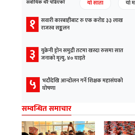
सर्वाधिक धेरै पढिएको
यो साता
यो म
१
सवारी कारबाहीबाट रु एक करोड ३३ लाख
राजस्व सङ्कलन
३
युक्रेनी ड्रोन समुद्री तटमा खस्दा रुसमा सात
जनाको मृत्यु, ४० घाइते
५
भदौदेखि आन्दोलन गर्ने शिक्षक महासंघको
घोषणा
सम्वन्धित समाचार