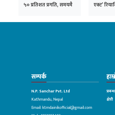
५० प्रतिशत प्रगति, समयमै
एक्ट’ रिया
सक्ने निर्माण कम्पनीको
कमेडी लिग
दाबी
हमाल मुख्य
सम्पर्क
हाम्
N.P. Sanchar Pvt. Ltd
प्रबन्
Kathmandu, Nepal
क्षेत्री
Email:
ktmdainikofficial@gmail.com