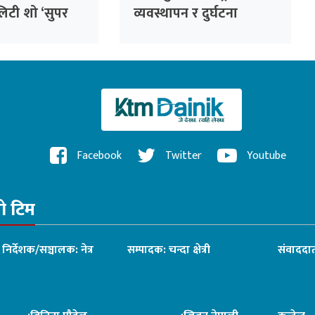
लिटी शो ‘सुपर
व्यवस्थापन र दुर्घटना
’ घोषणा, राजेश
न्यूनीकरण हुँदैन : ट्राफिक
 निर्णायक
प्रहरी
Facebook
Twitter
Youtube
रो टिम
ध निर्देशक/सञ्चालक: नेत्र
सम्पादक: चन्दा क्षेत्री
संवाददात