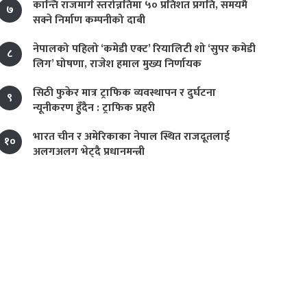
कान्ति राजमार्ग स्तरोन्नतिमा ५० प्रतिशत प्रगति, समयमै
७
सक्ने निर्माण कम्पनीको दाबी
नेपालको पहिलो ‘कमेडी एक्ट’ रियालिटी शो ‘सुपर कमेडी
८
लिग’ घोषणा, राजेश हमाल मुख्य निर्णायक
सिठी फुकेर मात्र ट्राफिक व्यवस्थापन र दुर्घटना
९
न्यूनीकरण हुँदैन : ट्राफिक प्रहरी
भारत चीन र अमेरिकाका नेपाल स्थित राजदूतलाई
१०
अलगअलग भेट्दै प्रधानमन्त्री