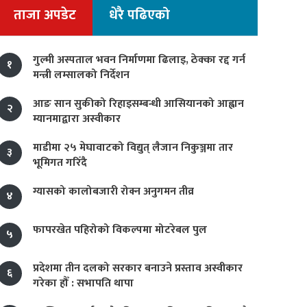
ताजा अपडेट
धेरै पढिएको
गुल्मी अस्पताल भवन निर्माणमा ढिलाइ, ठेक्का रद्द गर्न
१
मन्त्री लम्सालको निर्देशन
आङ सान सुकीको रिहाइसम्बन्धी आसियानको आह्वान
२
म्यानमाद्वारा अस्वीकार
माडीमा २५ मेघावाटको विद्युत् लैजान निकुञ्जमा तार
३
भूमिगत गरिँदै
ग्यासको कालोबजारी रोक्न अनुगमन तीव्र
४
फापरखेत पहिरोको विकल्पमा मोटरेबल पुल
५
प्रदेशमा तीन दलको सरकार बनाउने प्रस्ताव अस्वीकार
६
गरेका हौँ : सभापति थापा