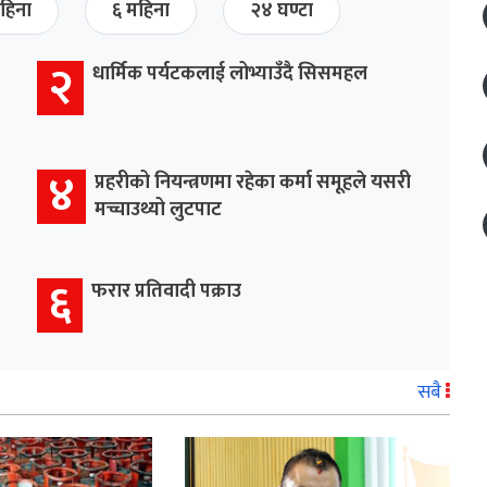
हिना
६ महिना
२४ घण्टा
२
धार्मिक पर्यटकलाई लोभ्याउँदै सिसमहल
४
प्रहरीको नियन्त्रणमा रहेका कर्मा समूहले यसरी
मच्चाउथ्यो लुटपाट
६
फरार प्रतिवादी पक्राउ
सबै