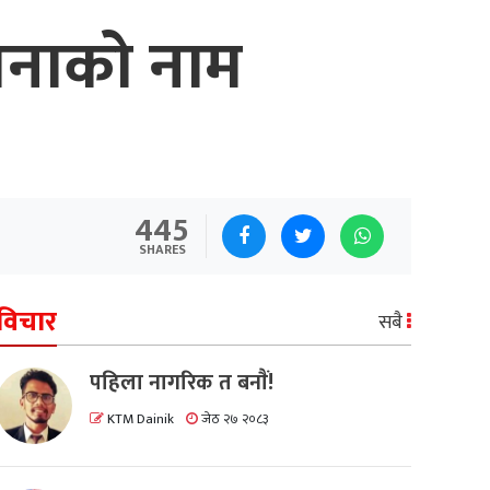
 जनाको नाम
445
SHARES
विचार
सबै
पहिला नागरिक त बनाैं!
KTM Dainik
जेठ २७ २०८३