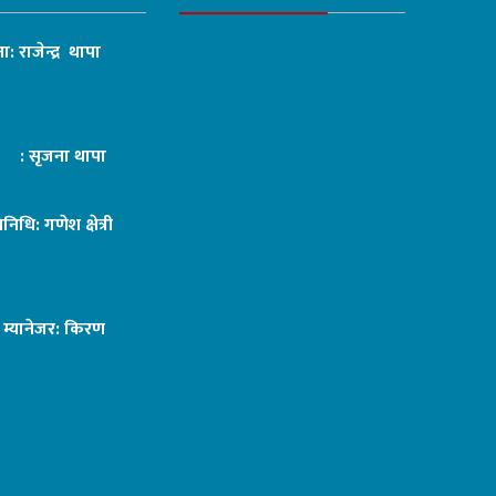
ा: राजेन्द्र थापा
ट : सृजना थापा
तिनिधि: गणेश क्षेत्री
ङ म्यानेजर: किरण