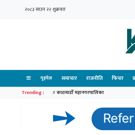
२०८३ साउन २२ शुक्रवार
गृहपेज
समाचार
राजनीति
फिचर
प
Trending :
काठमाडौँ महानगरपालिका
#