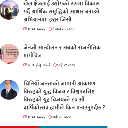
खेल क्षेत्रलाई उद्योगको रूपमा विकास
गर्दै आर्थिक समृद्धिको आधार बनाउने
अभियानमा: इश्वर जिसी
KTM Dainik
वैशाख २५ २०८३
जेनजी आन्दोलन र अबको राजनीतिक
मार्गचित्र
प्रा. डा. ईन्दु आचार्य
भदौ २९ २०८२
चिनियाँ जनताको जापानी आक्रमण
विरुद्दको युद्ध विजय र विश्वफासिष्ट
विरुद्दको युद्द विजयको ८० औं
वार्षिकोत्सव हामीले किन मनाउनुपर्दछ ?
KTM Dainik
भदौ १४ २०८२