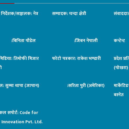
ध निर्देशक/सञ्चालक: नेत्र
सम्पादक: चन्दा क्षेत्री
संवाददात
िनिता पौडेल
:जिबन नेपाली
कन्टेन्
िमिडिया: तिमोफी मिजार
फोटो पत्रकार: राकेश भण्डारी
प्रदेश प्र
ी
(पोखरा)
ल: सुम्मा थापा (जापान)
:सरिता पुरी (अमेरिका)
मार्केटि
बस्नेत
िकल सपोर्ट:
Code for
 Innovation Pvt. Ltd.