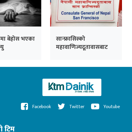
्रामा बेहोस भएका
सान्फ्रासिस्को
यु
महावाणिज्यदूतावासबाट
भदौ १५ सम्म सेवा प्रवाह हुने
Facebook
Twitter
Youtube
रो टिम