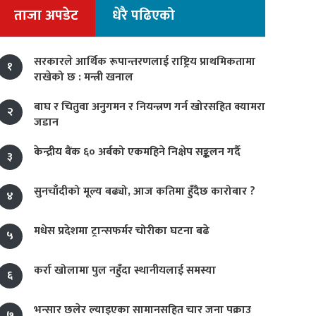
ताजा अपडेट
धेरै पढिएको
सरकारले आर्थिक रूपान्तरणलाई राष्ट्रिय प्राथमिकतामा
१
राखेको छ : मन्त्री खनाल
बाघ र चितुवा अनुगमन र नियन्त्रण गर्न खोरसहित क्यामरा
२
जडान
केन्द्रीय बैंक ६० अर्बको एकमहिने निक्षेप सङ्कलन गर्दै
३
सुनचाँदीको मूल्य बढ्यो, आज कतिमा हुँदैछ कारोबार ?
४
मधेस प्रदेशमा ट्रान्सफर्मर चोरीका घटना बढे
५
कर्रा खोलामा पुल नहुँदा स्थानीयलाई समस्या
६
भन्सार छलेर ल्याइएका सामानसहित चार जना पक्राउ
७