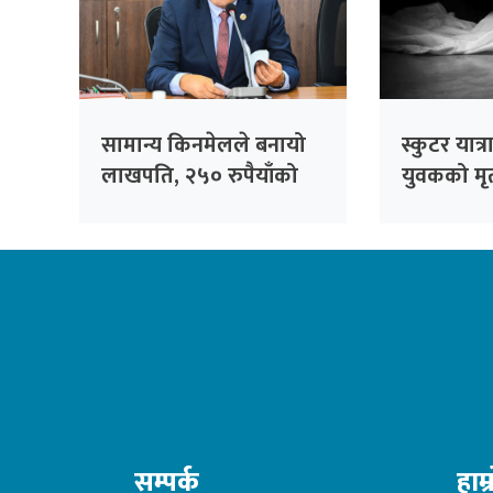
सामान्य किनमेलले बनायो
स्कुटर यात
लाखपति, २५० रुपैयाँको
युवकको मृत्
खरिदमा १० लाख पुरस्कार
सम्पर्क
हाम्