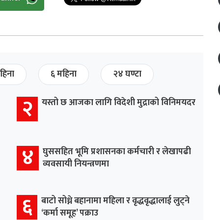
हिना
६ महिना
२४ घण्टा
२
यस्तो छ आजका लागि विदेशी मुद्राको विनिमयदर
४
घुससहित भूमि प्रशासनका कर्मचारी र लेखापढी
व्यवसायी नियन्त्रणमा
६
बाटो सोध्ने बहानामा महिला र वृद्धवृद्धालाई लुट्ने
‘कर्मा समूह’ पक्राउ