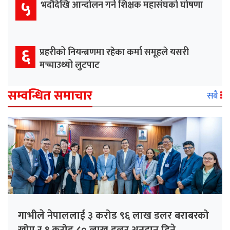
५
भदौदेखि आन्दोलन गर्ने शिक्षक महासंघको घोषणा
६
प्रहरीको नियन्त्रणमा रहेका कर्मा समूहले यसरी
मच्चाउथ्यो लुटपाट
सम्वन्धित समाचार
सबै
गाभीले नेपाललाई ३ करोड ९६ लाख डलर बराबरको