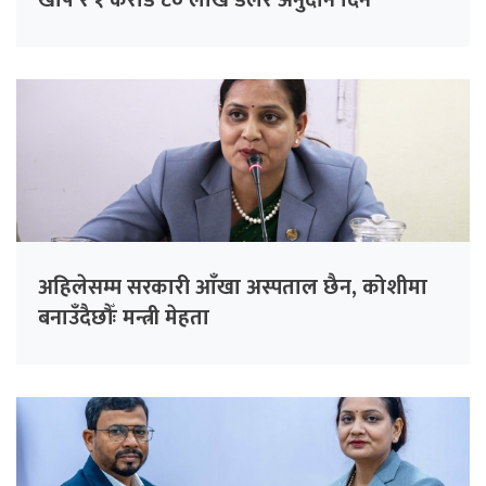
खोप र १ करोड ८० लाख डलर अनुदान दिने
अहिलेसम्म सरकारी आँखा अस्पताल छैन, कोशीमा
बनाउँदैछौँः मन्त्री मेहता