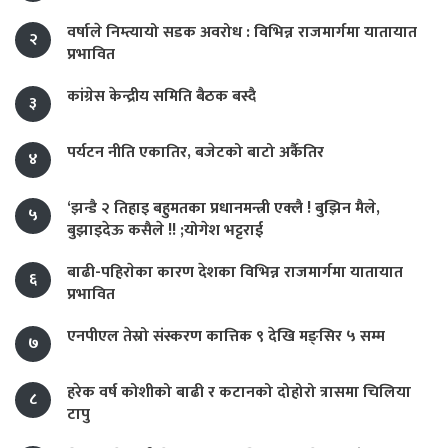
वर्षाले निम्त्यायो सडक अवरोध : विभिन्न राजमार्गमा यातायात
२
प्रभावित
कांग्रेस केन्द्रीय समिति बैठक बस्दै
३
पर्यटन नीति एकातिर, बजेटको बाटो अर्कैतिर
४
‘झन्डै २ तिहाइ बहुमतका प्रधानमन्त्री एक्लै ! बुझिन मैले,
५
बुझाइदेऊ कसैले !! ;योगेश भट्टराई
बाढी-पहिराेका कारण देशका विभिन्न राजमार्गमा यातायात
६
प्रभावित
एनपीएल तेस्रो संस्करण कात्तिक ९ देखि मङ्सिर ५ सम्म
७
हरेक वर्ष कोशीको बाढी र कटानको दोहोरो त्रासमा चिलिया
८
टापु