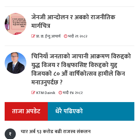
जेनजी आन्दोलन र अबको राजनीतिक
मार्गचित्र
प्रा. डा. ईन्दु आचार्य
भदौ २९ २०८२
चिनियाँ जनताको जापानी आक्रमण विरुद्दको
युद्ध विजय र विश्वफासिष्ट विरुद्दको युद्द
विजयको ८० औं वार्षिकोत्सव हामीले किन
मनाउनुपर्दछ ?
KTM Dainik
भदौ १४ २०८२
ताजा अपडेट
धेरै पढिएको
चार अर्ब ९३ करोड बढी राजस्व संकलन
१