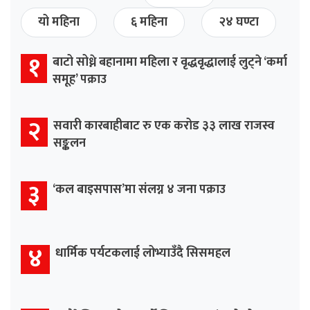
यो महिना
६ महिना
२४ घण्टा
१
बाटो सोध्ने बहानामा महिला र वृद्धवृद्धालाई लुट्ने ‘कर्मा
समूह’ पक्राउ
२
सवारी कारबाहीबाट रु एक करोड ३३ लाख राजस्व
सङ्कलन
३
‘कल बाइसपास’मा संलग्न ४ जना पक्राउ
४
धार्मिक पर्यटकलाई लोभ्याउँदै सिसमहल