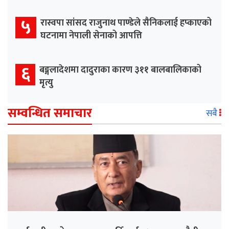
५
रास्वपा सांसद राजुनाथ पाण्डेले सैनिकलाई हप्काएको
घटनामा नेपाली सेनाको आपत्ति
६
बङ्गलादेशमा दादुराका कारण ३११ बालबालिकाको
मृत्यु
सम्वन्धित समाचार
सबै