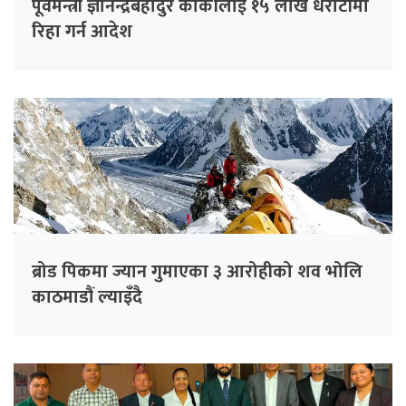
पूर्वमन्त्री ज्ञानेन्द्रबहादुर कार्कीलाई १५ लाख धरौटीमा
रिहा गर्न आदेश
ब्रोड पिकमा ज्यान गुमाएका ३ आरोहीको शव भोलि
काठमाडौं ल्याइँदै