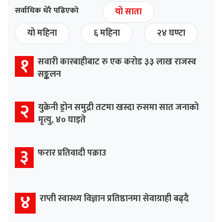
सर्वाधिक धेरै पढिएको
यो साता
यो महिना
६ महिना
२४ घण्टा
१
सवारी कारबाहीबाट रु एक करोड ३३ लाख राजस्व
सङ्कलन
२
युक्रेनी ड्रोन समुद्री तटमा खस्दा रुसमा सात जनाको
मृत्यु, ४० घाइते
३
फरार प्रतिवादी पक्राउ
४
राप्ती स्वास्थ्य विज्ञान प्रतिष्ठानमा सेवाग्राही बढ्दै