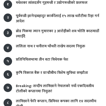
मधेशका सांसदसँग गृहमन्त्री र उद्योगमन्त्रीको छलफल
१
पूर्वमन्त्री ज्ञानेन्द्रबहादुर कार्कीलाई १५ लाख धरौटीमा रिहा गर्न
२
आदेश
ब्रोड पिकमा ज्यान गुमाएका ३ आरोहीको शव भोलि काठमाडौं
३
ल्याइँदै
ललिता नाथ र धनीराम चौधरी राखेप सदस्य नियुक्त
४
प्रतिनिधिसभामा तीन वटा विधेयक पेश
५
कृषि विकास बैंक र ग्रान्डीबीच विशेष सुविधा सम्झौता
६
Breaking: सन्दीप लामिछाने नेपालको नयाँ एकदिवसीय
७
टोलीको कप्तानमा नियुक्त!
लामिछाने फेरि कप्तान, प्रिमियर कपका लागि १४ सदस्यीय
८