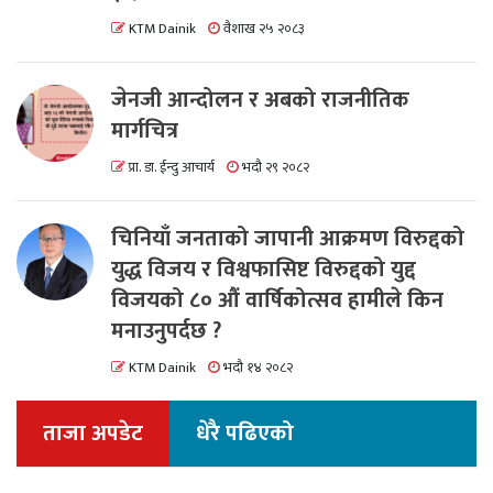
KTM Dainik
वैशाख २५ २०८३
जेनजी आन्दोलन र अबको राजनीतिक
मार्गचित्र
प्रा. डा. ईन्दु आचार्य
भदौ २९ २०८२
चिनियाँ जनताको जापानी आक्रमण विरुद्दको
युद्ध विजय र विश्वफासिष्ट विरुद्दको युद्द
विजयको ८० औं वार्षिकोत्सव हामीले किन
मनाउनुपर्दछ ?
KTM Dainik
भदौ १४ २०८२
ताजा अपडेट
धेरै पढिएको