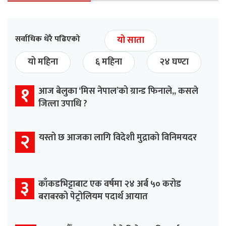
सर्वाधिक धेरै पढिएको
यो साता
यो महिना
६ महिना
२४ घण्टा
१
आज बेलुका ‘मिस नेपाल’को ग्रान्ड फिनाले,, कसले
जित्ला उपाधि ?
२
यस्तो छ आजका लागि विदेशी मुद्राको विनिमयदर
३
काँकडभिट्टाबाट एक वर्षमा २४ अर्ब ५० करोड
बराबरको पेट्रोलियम पदार्थ आयात