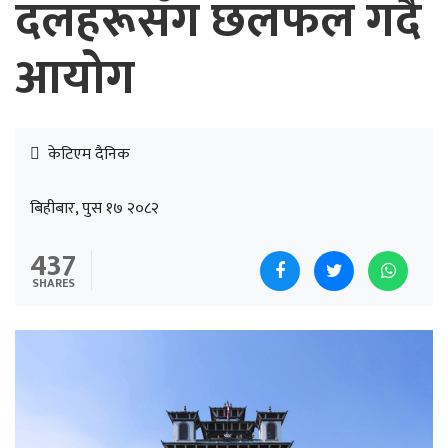
दलहरूसँग छलफल गर्दै
आयोग
केटिएम दैनिक
बिहीबार, पुस १७ २०८२
437
SHARES