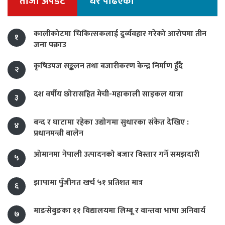
ताजा अपडेट
धेरै पढिएको
कालीकोटमा चिकित्सकलाई दुर्व्यवहार गरेको आरोपमा तीन
१
जना पक्राउ
कृषिउपज सङ्कलन तथा बजारीकरण केन्द्र निर्माण हुँदै
२
दश वर्षीय छोरासहित मेची-महाकाली साइकल यात्रा
३
बन्द र घाटामा रहेका उद्योगमा सुधारका संकेत देखिए :
४
प्रधानमन्त्री बालेन
ओमानमा नेपाली उत्पादनको बजार विस्तार गर्ने समझदारी
५
झापामा पुँजीगत खर्च ५१ प्रतिशत मात्र
६
माङसेबुङका ११ विद्यालयमा लिम्बू र वान्तवा भाषा अनिवार्य
७