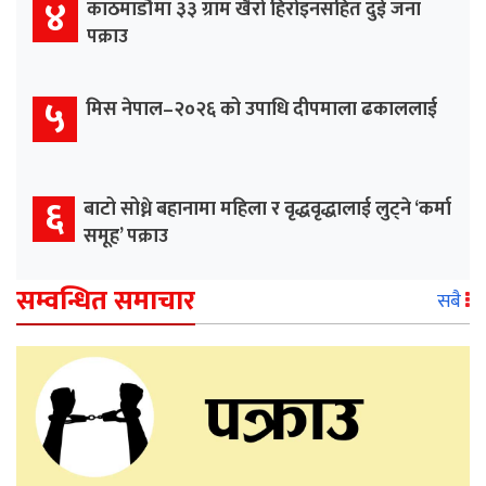
४
काठमाडौँमा ३३ ग्राम खैरो हिरोइनसहित दुई जना
पक्राउ
५
मिस नेपाल–२०२६ को उपाधि दीपमाला ढकाललाई
६
बाटो सोध्ने बहानामा महिला र वृद्धवृद्धालाई लुट्ने ‘कर्मा
समूह’ पक्राउ
सम्वन्धित समाचार
सबै