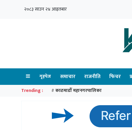
२०८३ साउन २४ आइतबार
गृहपेज
समाचार
राजनीति
फिचर
प
Trending :
काठमाडौँ महानगरपालिका
#