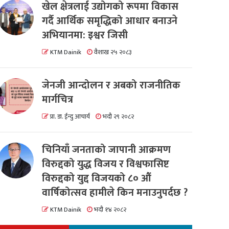
खेल क्षेत्रलाई उद्योगको रूपमा विकास
गर्दै आर्थिक समृद्धिको आधार बनाउने
अभियानमा: इश्वर जिसी
KTM Dainik
वैशाख २५ २०८३
जेनजी आन्दोलन र अबको राजनीतिक
मार्गचित्र
प्रा. डा. ईन्दु आचार्य
भदौ २९ २०८२
चिनियाँ जनताको जापानी आक्रमण
विरुद्दको युद्ध विजय र विश्वफासिष्ट
विरुद्दको युद्द विजयको ८० औं
वार्षिकोत्सव हामीले किन मनाउनुपर्दछ ?
KTM Dainik
भदौ १४ २०८२