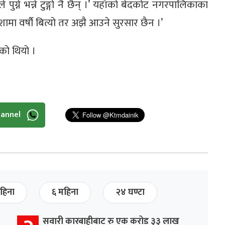
ग्ने भन्ने टुङ्गो नै छैन् ।’ यहाँको बेदकोट नगरपालिकाका
मा वर्षौ बित्यो तर अझै आउने सुरसार छैन ।’
ो थियो ।
hannel
हिना
६ महिना
२४ घण्टा
सवारी कारबाहीबाट रु एक करोड ३३ लाख