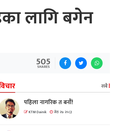
इका लागि बगेन
505
SHARES
विचार
सबै
पहिला नागरिक त बनाैं!
KTM Dainik
जेठ २७ २०८३