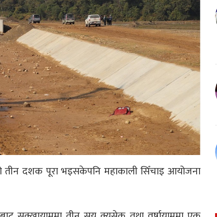
एको तीन दशक पूरा भइसकेपनि महाकाली सिँचाइ आयोजना
बाट सुक्खायाममा तीन सय क्युसेक तथा वर्षायाममा एक