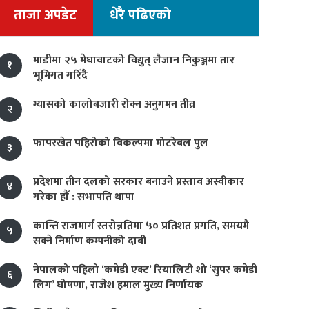
ताजा अपडेट
धेरै पढिएको
माडीमा २५ मेघावाटको विद्युत् लैजान निकुञ्जमा तार
१
भूमिगत गरिँदै
ग्यासको कालोबजारी रोक्न अनुगमन तीव्र
२
फापरखेत पहिरोको विकल्पमा मोटरेबल पुल
३
प्रदेशमा तीन दलको सरकार बनाउने प्रस्ताव अस्वीकार
४
गरेका हौँ : सभापति थापा
कान्ति राजमार्ग स्तरोन्नतिमा ५० प्रतिशत प्रगति, समयमै
५
सक्ने निर्माण कम्पनीको दाबी
नेपालको पहिलो ‘कमेडी एक्ट’ रियालिटी शो ‘सुपर कमेडी
६
लिग’ घोषणा, राजेश हमाल मुख्य निर्णायक