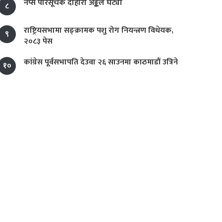
नेप्से परिसूचक दोहोरो अङ्कले घट्यो
८
राष्ट्रियसभामा सङ्क्रामक पशु रोग नियन्त्रण विधेयक,
९
२०८३ पेस
कांग्रेस पूर्वसभापति देउवा २६ साउनमा काठमाडौं उत्रिने
१०