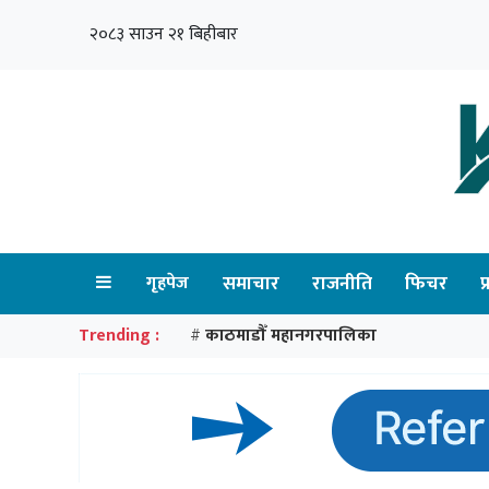
२०८३ साउन २१ बिहीबार
गृहपेज
समाचार
राजनीति
फिचर
प
Trending :
काठमाडौँ महानगरपालिका
#