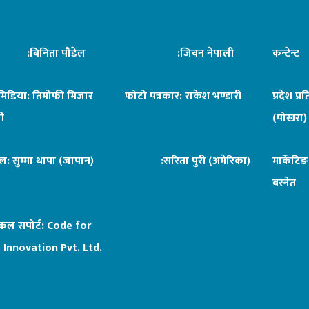
िनिता पौडेल
:जिबन नेपाली
कन्टेन्
िमिडिया: तिमोफी मिजार
फोटो पत्रकार: राकेश भण्डारी
प्रदेश प्र
ी
(पोखरा)
ल: सुम्मा थापा (जापान)
:सरिता पुरी (अमेरिका)
मार्केटि
बस्नेत
िकल सपोर्ट:
Code for
 Innovation Pvt. Ltd.