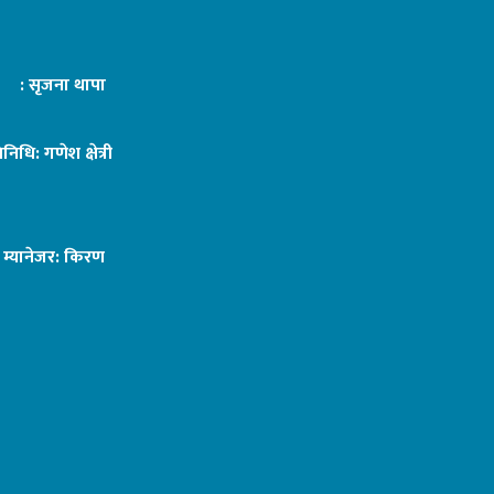
ट : सृजना थापा
तिनिधि: गणेश क्षेत्री
ङ म्यानेजर: किरण