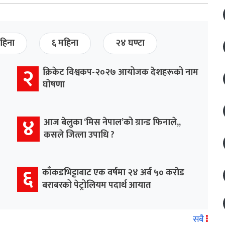
हिना
६ महिना
२४ घण्टा
२
क्रिकेट विश्वकप-२०२७ आयोजक देशहरूको नाम
घोषणा
४
आज बेलुका ‘मिस नेपाल’को ग्रान्ड फिनाले,,
कसले जित्ला उपाधि ?
६
काँकडभिट्टाबाट एक वर्षमा २४ अर्ब ५० करोड
बराबरको पेट्रोलियम पदार्थ आयात
सबै