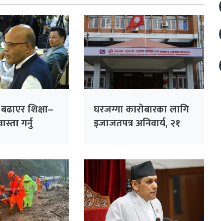
ा बढाएर शिक्षा–
घरजग्गा कारोबारका लागि
स्ता गर्नु
इजाजतपत्र अनिवार्य, २१
गलत नीति :
दिनभित्र अनलाइन आवेदन
दिन विभागको आग्रह