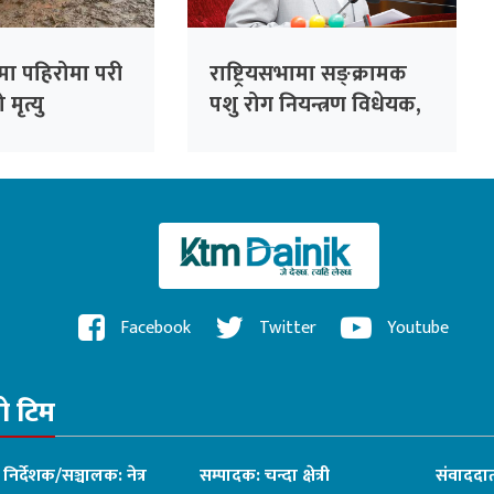
मा पहिरोमा परी
राष्ट्रियसभामा सङ्क्रामक
मृत्यु
पशु रोग नियन्त्रण विधेयक,
२०८३ पेस
Facebook
Twitter
Youtube
रो टिम
ध निर्देशक/सञ्चालक: नेत्र
सम्पादक: चन्दा क्षेत्री
संवाददात