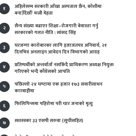
अहिलेसम्म सरकारी आँखा अस्पताल छैन, कोशीमा
१
बनाउँदैछौँः मन्त्री मेहता
सैन्य संख्या बढाएर शिक्षा–रोजगारी बेवास्ता गर्नु
२
सरकारको गलत नीति : सांसद सिंह
घरजग्गा कारोबारका लागि इजाजतपत्र अनिवार्य, २१
३
दिनभित्र अनलाइन आवेदन दिन विभागको आग्रह
प्रतिष्पर्धीको अन्तर्वार्ता नसकिँदै प्राधिकरण अध्यक्ष नियुक्त
४
गरिएको भन्दै काँग्रेसको आपत्ति
पछिल्लो २४ घण्टामा एक हजार १७३ सवारीसाधन
५
कारबाहीमा
फिलिपिन्समा पहिरोमा परी चार जनाको मृत्यु
६
सशस्त्रका ३३ एसपी सरुवा (सूचीसहित)
७