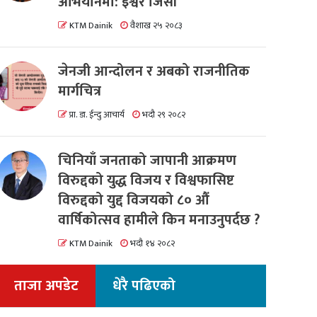
अभियानमा: इश्वर जिसी
KTM Dainik
वैशाख २५ २०८३
जेनजी आन्दोलन र अबको राजनीतिक
मार्गचित्र
प्रा. डा. ईन्दु आचार्य
भदौ २९ २०८२
चिनियाँ जनताको जापानी आक्रमण
विरुद्दको युद्ध विजय र विश्वफासिष्ट
विरुद्दको युद्द विजयको ८० औं
वार्षिकोत्सव हामीले किन मनाउनुपर्दछ ?
KTM Dainik
भदौ १४ २०८२
ताजा अपडेट
धेरै पढिएको