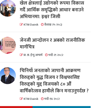
खेल क्षेत्रलाई उद्योगको रूपमा विकास
गर्दै आर्थिक समृद्धिको आधार बनाउने
अभियानमा: इश्वर जिसी
KTM Dainik
वैशाख २५ २०८३
जेनजी आन्दोलन र अबको राजनीतिक
मार्गचित्र
प्रा. डा. ईन्दु आचार्य
भदौ २९ २०८२
चिनियाँ जनताको जापानी आक्रमण
विरुद्दको युद्ध विजय र विश्वफासिष्ट
विरुद्दको युद्द विजयको ८० औं
वार्षिकोत्सव हामीले किन मनाउनुपर्दछ ?
KTM Dainik
भदौ १४ २०८२