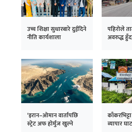
उच्च शिक्षा सुधारबारे दुईदिने
पहिरोले त
नीति कार्यशाला
अवरुद्ध हु
ठप्प
‘इरान–ओमान वार्तापछि
काँकरभिट्ट
स्ट्रेट अफ होर्मुज खुल्ने
व्यापार घा