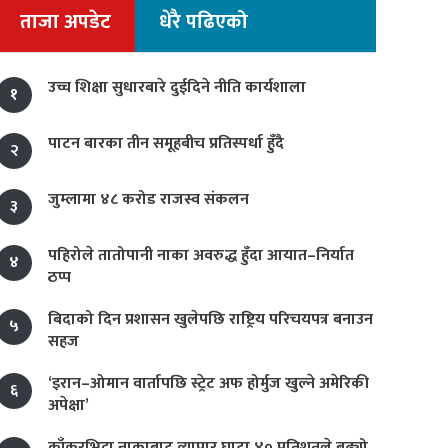
ताजा अपडेट
धेरै पढिएको
उच्च शिक्षा सुधारबारे दुईदिने नीति कार्यशाला
१
पाटन बारका तीन समूहबीच प्रतिस्पर्धा हुँदै
२
जुम्लामा ४८ करोड राजस्व संकलन
३
पहिरोले तातोपानी नाका अवरुद्ध हुँदा आयात–निर्यात
४
ठप्प
बिदाको दिन प्रशासन खुलेपछि राष्ट्रिय परिचयपत्र बनाउन
५
सहज
‘इरान–ओमान वार्तापछि स्ट्रेट अफ होर्मुज खुल्ने अमेरिकी
६
अपेक्षा’
काँकरभिट्टा नाकाबाट व्यापार घाटा ४० प्रतिशतले बढ्यो