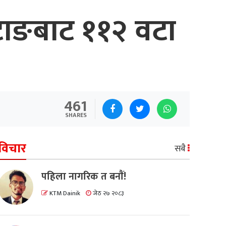
टाङबाट ११२ वटा
461
SHARES
विचार
सबै
पहिला नागरिक त बनाैं!
KTM Dainik
जेठ २७ २०८३