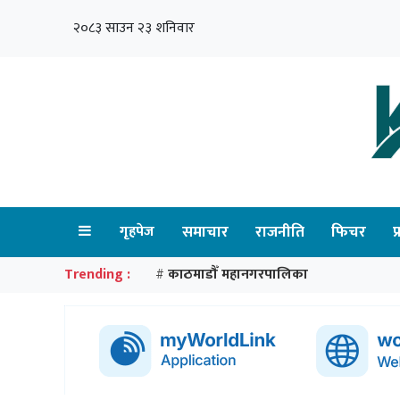
२०८३ साउन २३ शनिवार
गृहपेज
समाचार
राजनीति
फिचर
प
Trending :
काठमाडौँ महानगरपालिका
#