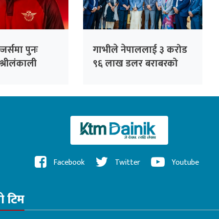
जर्समा पुनः
गाभीले नेपाललाई ३ करोड
श्रीलंकाली
९६ लाख डलर बराबरको
धनञ्जय लक्षण
खोप र १ करोड ८० लाख
डलर अनुदान दिने
Facebook
Twitter
Youtube
रो टिम