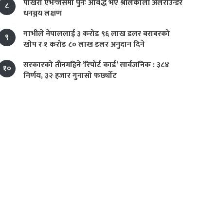
पोखरा एभेन्जर्समा पुनः आबद्ध भए श्रीलंकाली अलराउन्डर
८
धनञ्जय लक्षण
गाभीले नेपाललाई ३ करोड ९६ लाख डलर बराबरको
९
खोप र १ करोड ८० लाख डलर अनुदान दिने
सरकारको तीनमहिने ‘रिपोर्ट कार्ड’ सार्वजनिक : ३८४
१०
निर्णय, ३२ हजार गुनासो फर्छ्योट