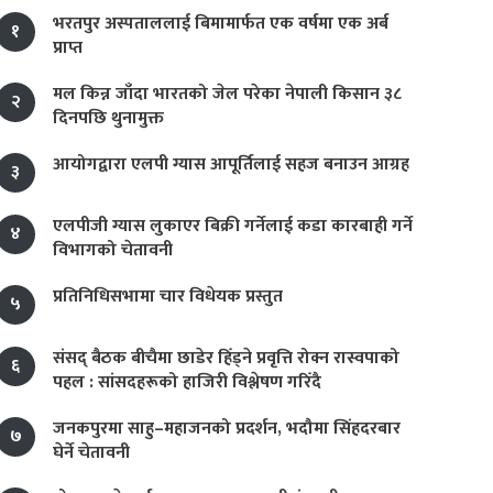
भरतपुर अस्पताललाई बिमामार्फत एक वर्षमा एक अर्ब
१
प्राप्त
मल किन्न जाँदा भारतको जेल परेका नेपाली किसान ३८
२
दिनपछि थुनामुक्त
आयोगद्वारा एलपी ग्यास आपूर्तिलाई सहज बनाउन आग्रह
३
एलपीजी ग्यास लुकाएर बिक्री गर्नेलाई कडा कारबाही गर्ने
४
विभागको चेतावनी
प्रतिनिधिसभामा चार विधेयक प्रस्तुत
५
संसद् बैठक बीचैमा छाडेर हिँड्ने प्रवृत्ति रोक्न रास्वपाको
६
पहल : सांसदहरूको हाजिरी विश्लेषण गरिँदै
जनकपुरमा साहु–महाजनको प्रदर्शन, भदौमा सिंहदरबार
७
घेर्ने चेतावनी