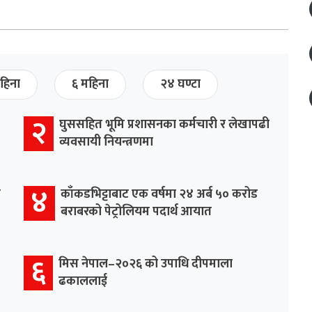
हिना
६ महिना
२४ घण्टा
२
घुससहित भूमि प्रशासनका कर्मचारी र लेखापढी
व्यवसायी नियन्त्रणमा
४
र
काँकडभिट्टाबाट एक वर्षमा २४ अर्ब ५० करोड
बराबरको पेट्रोलियम पदार्थ आयात
६
मिस नेपाल–२०२६ को उपाधि दीपमाला
ढकाललाई