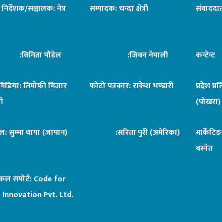
ध निर्देशक/सञ्चालक: नेत्र
सम्पादक: चन्दा क्षेत्री
संवाददात
िनिता पौडेल
:जिबन नेपाली
कन्टेन्
िमिडिया: तिमोफी मिजार
फोटो पत्रकार: राकेश भण्डारी
प्रदेश प्र
ी
(पोखरा)
ल: सुम्मा थापा (जापान)
:सरिता पुरी (अमेरिका)
मार्केटि
बस्नेत
िकल सपोर्ट:
Code for
 Innovation Pvt. Ltd.