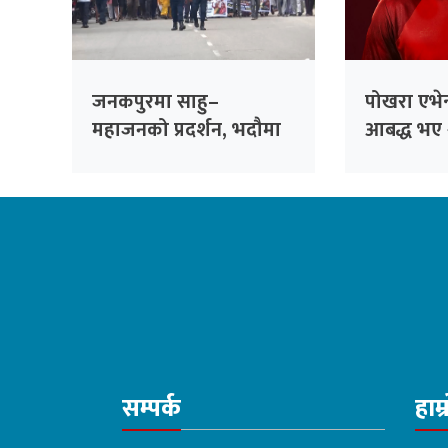
जनकपुरमा साहु–
पोखरा एभेन्
महाजनको प्रदर्शन, भदौमा
आबद्ध भए 
सिंहदरबार घेर्ने चेतावनी
अलराउन्डर 
सम्पर्क
हाम्