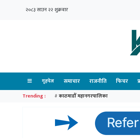
२०८३ साउन २२ शुक्रवार
गृहपेज
समाचार
राजनीति
फिचर
प
Trending :
काठमाडौँ महानगरपालिका
#