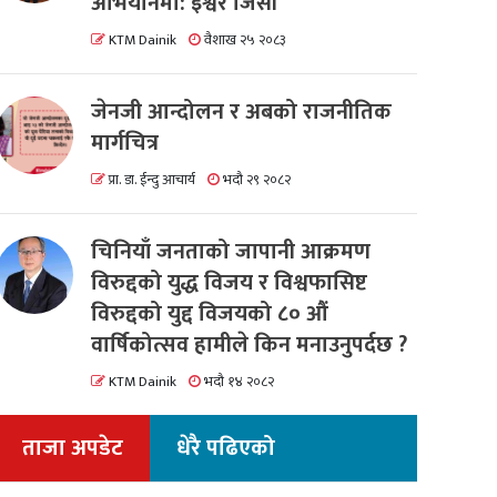
अभियानमा: इश्वर जिसी
KTM Dainik
वैशाख २५ २०८३
जेनजी आन्दोलन र अबको राजनीतिक
मार्गचित्र
प्रा. डा. ईन्दु आचार्य
भदौ २९ २०८२
चिनियाँ जनताको जापानी आक्रमण
विरुद्दको युद्ध विजय र विश्वफासिष्ट
विरुद्दको युद्द विजयको ८० औं
वार्षिकोत्सव हामीले किन मनाउनुपर्दछ ?
KTM Dainik
भदौ १४ २०८२
ताजा अपडेट
धेरै पढिएको