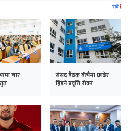
सबै
सभामा चार
संसद् बैठक बीचैमा छाडेर
्तुत
हिँड्ने प्रवृत्ति रोक्न
रास्वपाको पहल :
सांसदहरूको हाजिरी
विश्लेषण गरिँदै