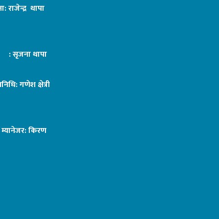
ा: राजेन्द्र थापा
ट : सृजना थापा
तिनिधि: गणेश क्षेत्री
ङ म्यानेजर: किरण