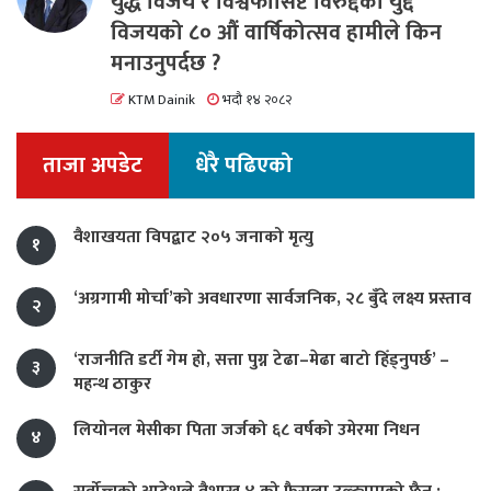
युद्ध विजय र विश्वफासिष्ट विरुद्दको युद्द
विजयको ८० औं वार्षिकोत्सव हामीले किन
मनाउनुपर्दछ ?
KTM Dainik
भदौ १४ २०८२
ताजा अपडेट
धेरै पढिएको
वैशाखयता विपद्बाट २०५ जनाको मृत्यु
१
‘अग्रगामी मोर्चा’को अवधारणा सार्वजनिक, २८ बुँदे लक्ष्य प्रस्ताव
२
‘राजनीति डर्टी गेम हो, सत्ता पुग्न टेढा–मेढा बाटो हिँड्नुपर्छ’ –
३
महन्थ ठाकुर
लियोनल मेसीका पिता जर्जको ६८ वर्षको उमेरमा निधन
४