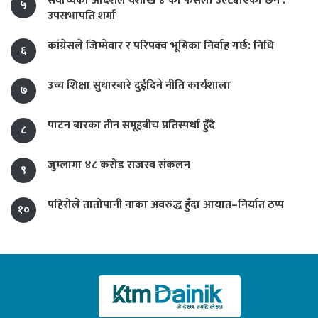
सर्वोच्चको आदेशले वैशाख ४ को फैसला उल्ट्याएको छैन :
५
उपसभापति शर्मा
कांग्रेसले जिम्मेवार र परिपक्व भूमिका निर्वाह गर्छ: निधि
६
उच्च शिक्षा सुधारबारे दुईदिने नीति कार्यशाला
७
पाटन बारका तीन समूहबीच प्रतिस्पर्धा हुँदै
८
जुम्लामा ४८ करोड राजस्व संकलन
९
पहिरोले तातोपानी नाका अवरुद्ध हुँदा आयात–निर्यात ठप्प
१०