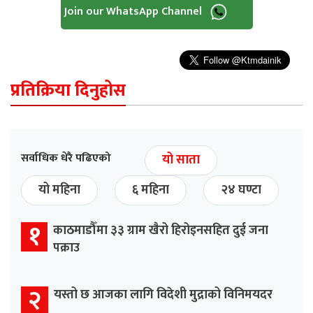
Join our WhatsApp Channel
प्रतिक्रिया दिनुहोस
सर्वाधिक धेरै पढिएको
यो साता
यो महिना
६ महिना
२४ घण्टा
१
काठमाडौँमा ३३ ग्राम खैरो हिरोइनसहित दुई जना
पक्राउ
२
यस्तो छ आजका लागि विदेशी मुद्राको विनिमयदर