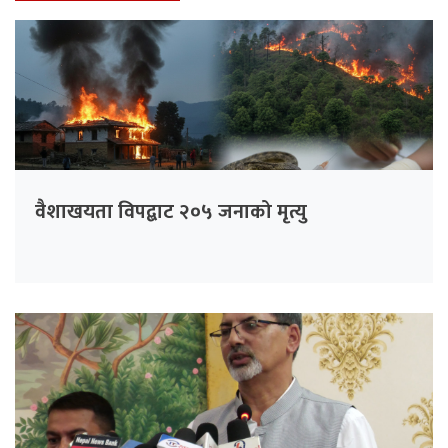
वैशाखयता विपद्बाट २०५ जनाको मृत्यु