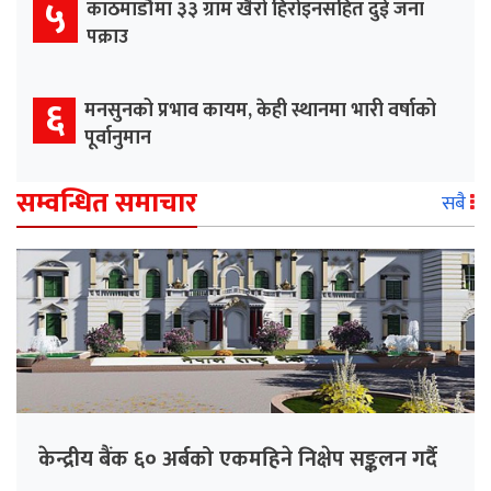
५
काठमाडौँमा ३३ ग्राम खैरो हिरोइनसहित दुई जना
पक्राउ
६
मनसुनको प्रभाव कायम, केही स्थानमा भारी वर्षाको
पूर्वानुमान
सम्वन्धित समाचार
सबै
केन्द्रीय बैंक ६० अर्बको एकमहिने निक्षेप सङ्कलन गर्दै