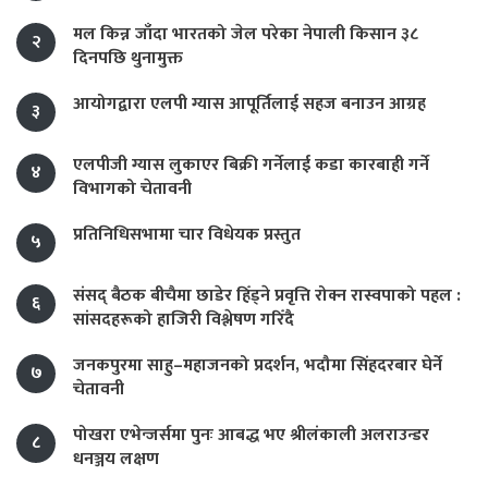
मल किन्न जाँदा भारतको जेल परेका नेपाली किसान ३८
२
दिनपछि थुनामुक्त
आयोगद्वारा एलपी ग्यास आपूर्तिलाई सहज बनाउन आग्रह
३
एलपीजी ग्यास लुकाएर बिक्री गर्नेलाई कडा कारबाही गर्ने
४
विभागको चेतावनी
प्रतिनिधिसभामा चार विधेयक प्रस्तुत
५
संसद् बैठक बीचैमा छाडेर हिँड्ने प्रवृत्ति रोक्न रास्वपाको पहल :
६
सांसदहरूको हाजिरी विश्लेषण गरिँदै
जनकपुरमा साहु–महाजनको प्रदर्शन, भदौमा सिंहदरबार घेर्ने
७
चेतावनी
पोखरा एभेन्जर्समा पुनः आबद्ध भए श्रीलंकाली अलराउन्डर
८
धनञ्जय लक्षण