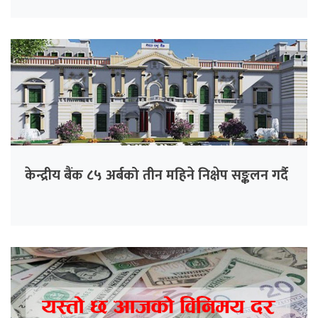
केन्द्रीय बैंक ८५ अर्बको तीन महिने निक्षेप सङ्कलन गर्दै