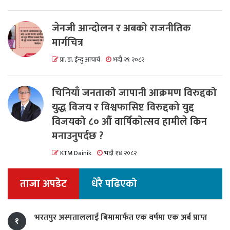
जेनजी आन्दोलन र अबको राजनीतिक
मार्गचित्र
प्रा. डा. ईन्दु आचार्य
भदौ २९ २०८२
चिनियाँ जनताको जापानी आक्रमण विरुद्दको
युद्ध विजय र विश्वफासिष्ट विरुद्दको युद्द
विजयको ८० औं वार्षिकोत्सव हामीले किन
मनाउनुपर्दछ ?
KTM Dainik
भदौ १४ २०८२
ताजा अपडेट
धेरै पढिएको
भरतपुर अस्पताललाई बिमामार्फत एक वर्षमा एक अर्ब प्राप्त
१