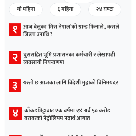
यो महिना
६ महिना
२४ घण्टा
१
आज बेलुका ‘मिस नेपाल’को ग्रान्ड फिनाले,, कसले
जित्ला उपाधि ?
२
घुससहित भूमि प्रशासनका कर्मचारी र लेखापढी
व्यवसायी नियन्त्रणमा
३
यस्तो छ आजका लागि विदेशी मुद्राको विनिमयदर
४
काँकडभिट्टाबाट एक वर्षमा २४ अर्ब ५० करोड
बराबरको पेट्रोलियम पदार्थ आयात