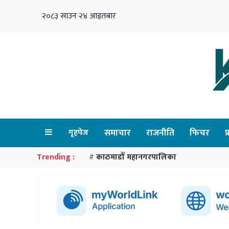
२०८३ साउन २४ आइतबार
गृहपेज
समाचार
राजनीति
फिचर
प
Trending :
काठमाडौँ महानगरपालिका
#