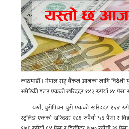
काठमाडौँ । नेपाल राष्ट्र बैंकले आजका लागि विदेशी मु
अमेरिकी डलर एकको खरिददर १४२ रुपैयाँ ४८ पैसा र ब
यस्तै, युरोपियन युरो एकको खरिददर १६४ रुपैया
स्ट्रलिङ एकको खरिददर १८६ रुपैयाँ ५६ पैसा र बिक
१७६ रुपैयाँ ६४ पैसा र बिक्रीदर १७७ रुपैयाँ ३९ पै