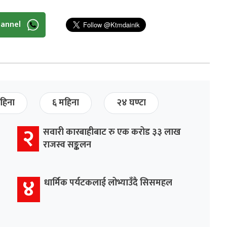
hannel
हिना
६ महिना
२४ घण्टा
२
सवारी कारबाहीबाट रु एक करोड ३३ लाख
राजस्व सङ्कलन
४
धार्मिक पर्यटकलाई लोभ्याउँदै सिसमहल