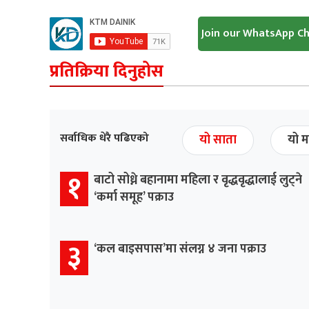
Join our WhatsApp C
प्रतिक्रिया दिनुहोस
सर्वाधिक धेरै पढिएको
यो साता
यो म
१
बाटो सोध्ने बहानामा महिला र वृद्धवृद्धालाई लुट्ने
‘कर्मा समूह’ पक्राउ
३
‘कल बाइसपास’मा संलग्न ४ जना पक्राउ