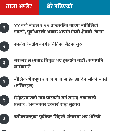
ताजा अपडेट
धेरै पढिएको
४४ नयाँ मोडल र ५५ ब्रान्डसहित नाइमा मोबिलिटी
१
एक्स्पो, पूर्वाधारको अव्यवस्थाप्रति निजी क्षेत्रको चिन्ता
कांग्रेस केन्द्रीय कार्यसमितिको बैठक सुरु
२
सरकार लक्ष्यबाट विमुख भए हस्तक्षेप गर्छौं : सभापति
३
लामिछाने
मौलिक भेषभूषा र बाजागाजासहित आदिवासीको र्‍याली
४
(तस्बिरहरू)
सिंहदरबारको नाम परिवर्तन गर्न सांसद ढकालको
५
प्रस्ताव, ‘अनामनगर दरबार’ राख्न सुझाव
कपिलवस्तुका पूर्वमेयर सिंहको जंगलमा शव भेटियो
६