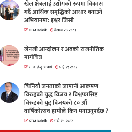
खेल क्षेत्रलाई उद्योगको रूपमा विकास
गर्दै आर्थिक समृद्धिको आधार बनाउने
अभियानमा: इश्वर जिसी
KTM Dainik
वैशाख २५ २०८३
जेनजी आन्दोलन र अबको राजनीतिक
मार्गचित्र
प्रा. डा. ईन्दु आचार्य
भदौ २९ २०८२
चिनियाँ जनताको जापानी आक्रमण
विरुद्दको युद्ध विजय र विश्वफासिष्ट
विरुद्दको युद्द विजयको ८० औं
वार्षिकोत्सव हामीले किन मनाउनुपर्दछ ?
KTM Dainik
भदौ १४ २०८२