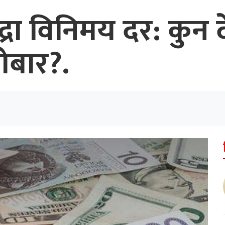
रा विनिमय दर: कुन दे
ोबार?.