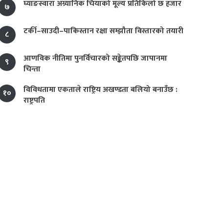
घ्याङस्वारा अग्र्यानिक चियाको मूल्य प्रतिकिलो छ हजार
७
टर्की–साउदी–पाकिस्तान रक्षा सम्झौता विस्तारको तयारी
८
आणविक नीतिमा पुनर्विचारको सङ्केतपछि जापानमा
९
चिन्ता
विविधतामा एकताले राष्ट्रिय अखण्डता बलियो बनाउँछ :
१०
राष्ट्रपति