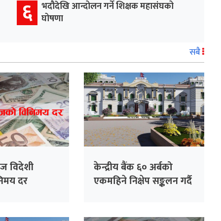
६
भदौदेखि आन्दोलन गर्ने शिक्षक महासंघको
घोषणा
सबै
ज विदेशी
केन्द्रीय बैंक ६० अर्बको
िनिमय दर
एकमहिने निक्षेप सङ्कलन गर्दै