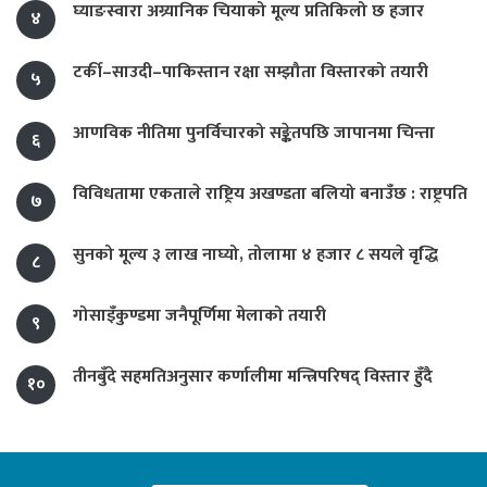
घ्याङस्वारा अग्र्यानिक चियाको मूल्य प्रतिकिलो छ हजार
४
टर्की–साउदी–पाकिस्तान रक्षा सम्झौता विस्तारको तयारी
५
आणविक नीतिमा पुनर्विचारको सङ्केतपछि जापानमा चिन्ता
६
विविधतामा एकताले राष्ट्रिय अखण्डता बलियो बनाउँछ : राष्ट्रपति
७
सुनको मूल्य ३ लाख नाघ्यो, तोलामा ४ हजार ८ सयले वृद्धि
८
गोसाइँकुण्डमा जनैपूर्णिमा मेलाको तयारी
९
तीनबुँदे सहमतिअनुसार कर्णालीमा मन्त्रिपरिषद् विस्तार हुँदै
१०