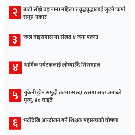
२
बाटो सोध्ने बहानामा महिला र वृद्धवृद्धालाई लुट्ने ‘कर्मा
समूह’ पक्राउ
३
‘कल बाइसपास’मा संलग्न ४ जना पक्राउ
४
धार्मिक पर्यटकलाई लोभ्याउँदै सिसमहल
५
युक्रेनी ड्रोन समुद्री तटमा खस्दा रुसमा सात जनाको
मृत्यु, ४० घाइते
६
भदौदेखि आन्दोलन गर्ने शिक्षक महासंघको घोषणा