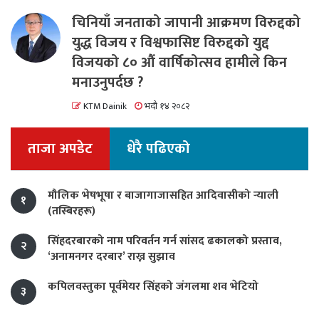
चिनियाँ जनताको जापानी आक्रमण विरुद्दको
युद्ध विजय र विश्वफासिष्ट विरुद्दको युद्द
विजयको ८० औं वार्षिकोत्सव हामीले किन
मनाउनुपर्दछ ?
KTM Dainik
भदौ १४ २०८२
ताजा अपडेट
धेरै पढिएको
मौलिक भेषभूषा र बाजागाजासहित आदिवासीको र्‍याली
१
(तस्बिरहरू)
सिंहदरबारको नाम परिवर्तन गर्न सांसद ढकालको प्रस्ताव,
२
‘अनामनगर दरबार’ राख्न सुझाव
कपिलवस्तुका पूर्वमेयर सिंहको जंगलमा शव भेटियो
३