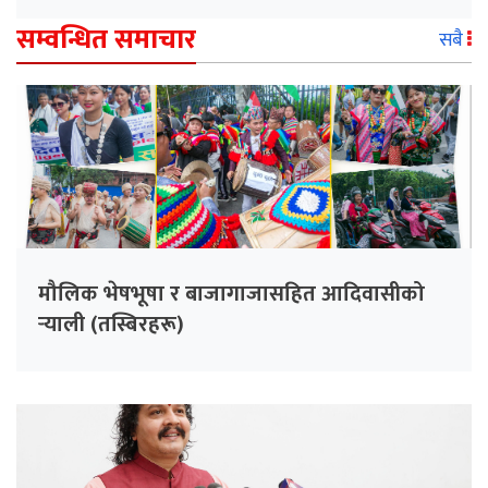
सम्वन्धित समाचार
सबै
मौलिक भेषभूषा र बाजागाजासहित आदिवासीको
र्‍याली (तस्बिरहरू)