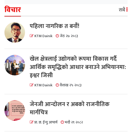
विचार
सबै
पहिला नागरिक त बनाैं!
KTM Dainik
जेठ २७ २०८३
खेल क्षेत्रलाई उद्योगको रूपमा विकास गर्दै
आर्थिक समृद्धिको आधार बनाउने अभियानमा:
इश्वर जिसी
KTM Dainik
वैशाख २५ २०८३
जेनजी आन्दोलन र अबको राजनीतिक
मार्गचित्र
प्रा. डा. ईन्दु आचार्य
भदौ २९ २०८२