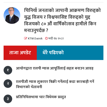
चिनियाँ जनताको जापानी आक्रमण विरुद्दको
युद्ध विजय र विश्वफासिष्ट विरुद्दको युद्द
विजयको ८० औं वार्षिकोत्सव हामीले किन
मनाउनुपर्दछ ?
KTM Dainik
भदौ १४ २०८२
ताजा अपडेट
धेरै पढिएको
आयोगद्वारा एलपी ग्यास आपूर्तिलाई सहज बनाउन आग्रह
१
एलपीजी ग्यास लुकाएर बिक्री गर्नेलाई कडा कारबाही गर्ने
२
विभागको चेतावनी
प्रतिनिधिसभामा चार विधेयक प्रस्तुत
३