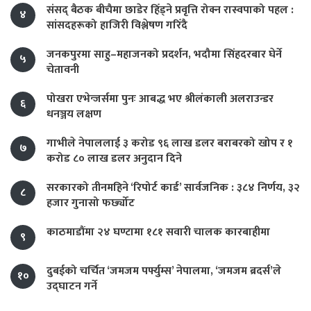
संसद् बैठक बीचैमा छाडेर हिँड्ने प्रवृत्ति रोक्न रास्वपाको पहल :
४
सांसदहरूको हाजिरी विश्लेषण गरिँदै
जनकपुरमा साहु–महाजनको प्रदर्शन, भदौमा सिंहदरबार घेर्ने
५
चेतावनी
पोखरा एभेन्जर्समा पुनः आबद्ध भए श्रीलंकाली अलराउन्डर
६
धनञ्जय लक्षण
गाभीले नेपाललाई ३ करोड ९६ लाख डलर बराबरको खोप र १
७
करोड ८० लाख डलर अनुदान दिने
सरकारको तीनमहिने ‘रिपोर्ट कार्ड’ सार्वजनिक : ३८४ निर्णय, ३२
८
हजार गुनासो फर्छ्योट
काठमाडौंमा २४ घण्टामा १८१ सवारी चालक कारबाहीमा
९
दुबईको चर्चित ‘जमजम पर्फ्युम्स’ नेपालमा, ‘जमजम ब्रदर्स’ले
१०
उद्घाटन गर्ने