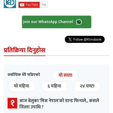
Join our WhatsApp Channel
प्रतिक्रिया दिनुहोस
सर्वाधिक धेरै पढिएको
यो साता
यो महिना
६ महिना
२४ घण्टा
१
आज बेलुका ‘मिस नेपाल’को ग्रान्ड फिनाले,, कसले
जित्ला उपाधि ?