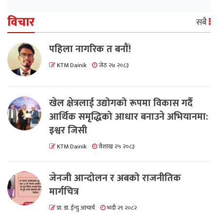
विचार
सबै
पहिला नागरिक त बनाैं!
KTM Dainik
जेठ २७ २०८३
खेल क्षेत्रलाई उद्योगको रूपमा विकास गर्दै
आर्थिक समृद्धिको आधार बनाउने अभियानमा:
इश्वर जिसी
KTM Dainik
वैशाख २५ २०८३
जेनजी आन्दोलन र अबको राजनीतिक
मार्गचित्र
प्रा. डा. ईन्दु आचार्य
भदौ २९ २०८२