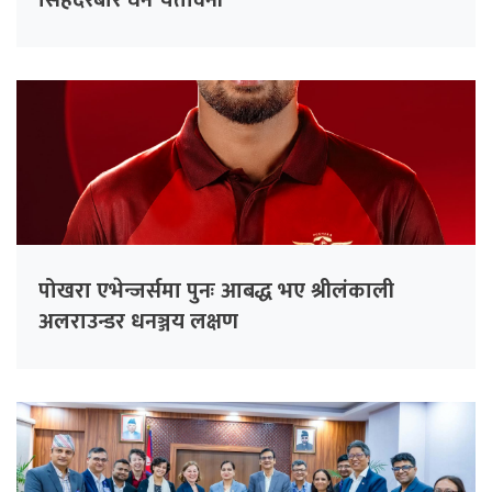
सिंहदरबार घेर्ने चेतावनी
पोखरा एभेन्जर्समा पुनः आबद्ध भए श्रीलंकाली
अलराउन्डर धनञ्जय लक्षण