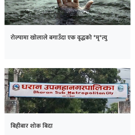
रोल्पामा खोलाले बगाउँदा एक वृद्धको *मृ*त्यु
बिहीबार शोक बिदा