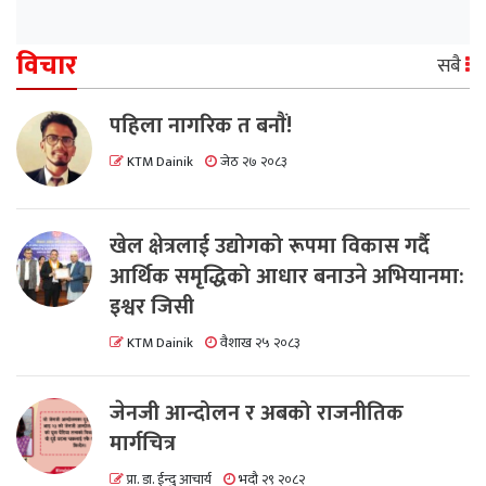
विचार
सबै
पहिला नागरिक त बनाैं!
KTM Dainik
जेठ २७ २०८३
खेल क्षेत्रलाई उद्योगको रूपमा विकास गर्दै
आर्थिक समृद्धिको आधार बनाउने अभियानमा:
इश्वर जिसी
KTM Dainik
वैशाख २५ २०८३
जेनजी आन्दोलन र अबको राजनीतिक
मार्गचित्र
प्रा. डा. ईन्दु आचार्य
भदौ २९ २०८२