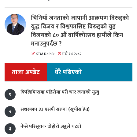
चिनियाँ जनताको जापानी आक्रमण विरुद्दको
युद्ध विजय र विश्वफासिष्ट विरुद्दको युद्द
विजयको ८० औं वार्षिकोत्सव हामीले किन
मनाउनुपर्दछ ?
KTM Dainik
भदौ १४ २०८२
ताजा अपडेट
धेरै पढिएको
फिलिपिन्समा पहिरोमा परी चार जनाको मृत्यु
१
सशस्त्रका ३३ एसपी सरुवा (सूचीसहित)
२
नेप्से परिसूचक दोहोरो अङ्कले घट्यो
३