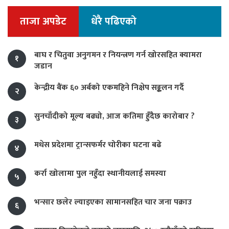
ताजा अपडेट
धेरै पढिएको
बाघ र चितुवा अनुगमन र नियन्त्रण गर्न खोरसहित क्यामरा
१
जडान
केन्द्रीय बैंक ६० अर्बको एकमहिने निक्षेप सङ्कलन गर्दै
२
सुनचाँदीको मूल्य बढ्यो, आज कतिमा हुँदैछ कारोबार ?
३
मधेस प्रदेशमा ट्रान्सफर्मर चोरीका घटना बढे
४
कर्रा खोलामा पुल नहुँदा स्थानीयलाई समस्या
५
भन्सार छलेर ल्याइएका सामानसहित चार जना पक्राउ
६