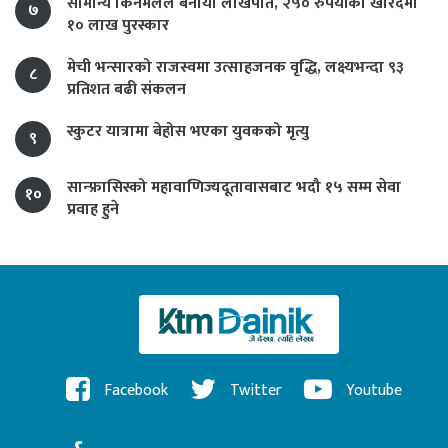
सामान्य किनमेलले बनायो लाखपति, २५० रुपैयाँको खरिदमा
७
१० लाख पुरस्कार
मेची भन्सारको राजस्वमा उत्साहजनक वृद्धि, लक्ष्यभन्दा ९३
८
प्रतिशत बढी संकलन
स्कुटर यात्रामा बेहोस भएका युवकको मृत्यु
९
सान्फ्रासिस्को महावाणिज्यदूतावासबाट भदौ १५ सम्म सेवा
१०
प्रवाह हुने
Facebook
Twitter
Youtube