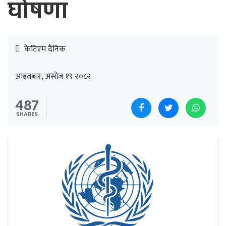
घोषणा
केटिएम दैनिक
आइतबार, असोज १९ २०८२
487
SHARES