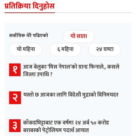
प्रतिक्रिया दिनुहोस
सर्वाधिक धेरै पढिएको
यो साता
यो महिना
६ महिना
२४ घण्टा
१
आज बेलुका ‘मिस नेपाल’को ग्रान्ड फिनाले,, कसले
जित्ला उपाधि ?
२
यस्तो छ आजका लागि विदेशी मुद्राको विनिमयदर
३
काँकडभिट्टाबाट एक वर्षमा २४ अर्ब ५० करोड
बराबरको पेट्रोलियम पदार्थ आयात