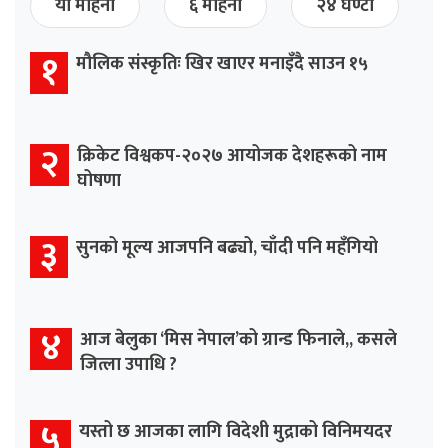
यो महिना
६ महिना
२४ घण्टा
१
मौलिक संस्कृतिः खिर खाएर मनाइँदै साउन १५
२
क्रिकेट विश्वकप-२०२७ आयोजक देशहरूको नाम
घोषणा
३
सुनको मूल्य आजपनि बढ्यो, चाँदी पनि महँगियो
४
आज बेलुका ‘मिस नेपाल’को ग्रान्ड फिनाले,, कसले
जित्ला उपाधि ?
५
यस्तो छ आजका लागि विदेशी मुद्राको विनिमयदर