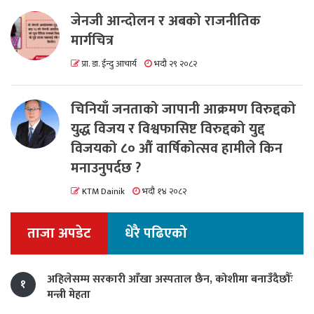
जेनजी आन्दोलन र अबको राजनीतिक
मार्गचित्र
प्रा. डा. ईन्दु आचार्य
भदौ २९ २०८२
चिनियाँ जनताको जापानी आक्रमण विरुद्दको
युद्ध विजय र विश्वफासिष्ट विरुद्दको युद्द
विजयको ८० औं वार्षिकोत्सव हामीले किन
मनाउनुपर्दछ ?
KTM Dainik
भदौ १४ २०८२
ताजा अपडेट
धेरै पढिएको
अहिलेसम्म सरकारी आँखा अस्पताल छैन, कोशीमा बनाउँदैछौँः
१
मन्त्री मेहता