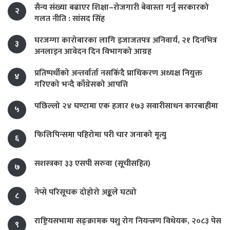
सैन्य संख्या बढाएर शिक्षा–रोजगारी बेवास्ता गर्नु सरकारको
२
गलत नीति : सांसद सिंह
घरजग्गा कारोबारका लागि इजाजतपत्र अनिवार्य, २१ दिनभित्र
३
अनलाइन आवेदन दिन विभागको आग्रह
प्रतिष्पर्धीको अन्तर्वार्ता नसकिँदै प्राधिकरण अध्यक्ष नियुक्त
४
गरिएको भन्दै काँग्रेसको आपत्ति
पछिल्लो २४ घण्टामा एक हजार १७३ सवारीसाधन कारबाहीमा
५
फिलिपिन्समा पहिरोमा परी चार जनाको मृत्यु
६
सशस्त्रका ३३ एसपी सरुवा (सूचीसहित)
७
नेप्से परिसूचक दोहोरो अङ्कले घट्यो
८
राष्ट्रियसभामा सङ्क्रामक पशु रोग नियन्त्रण विधेयक, २०८३ पेस
९