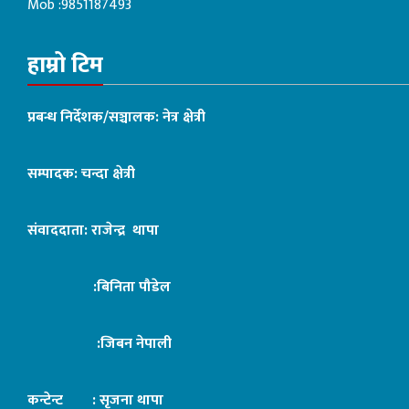
Mob :9851187493
हाम्रो टिम
प्रबन्ध निर्देशक/सञ्चालक: नेत्र क्षेत्री
सम्पादक: चन्दा क्षेत्री
संवाददाता: राजेन्द्र थापा
:बिनिता पौडेल
:जिबन नेपाली
कन्टेन्ट : सृजना थापा