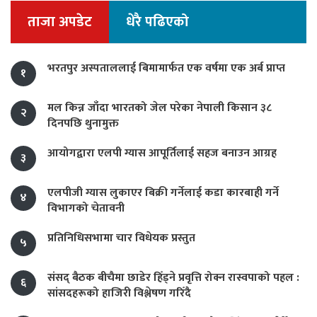
ताजा अपडेट
धेरै पढिएको
भरतपुर अस्पताललाई बिमामार्फत एक वर्षमा एक अर्ब प्राप्त
१
मल किन्न जाँदा भारतको जेल परेका नेपाली किसान ३८
२
दिनपछि थुनामुक्त
आयोगद्वारा एलपी ग्यास आपूर्तिलाई सहज बनाउन आग्रह
३
एलपीजी ग्यास लुकाएर बिक्री गर्नेलाई कडा कारबाही गर्ने
४
विभागको चेतावनी
प्रतिनिधिसभामा चार विधेयक प्रस्तुत
५
संसद् बैठक बीचैमा छाडेर हिँड्ने प्रवृत्ति रोक्न रास्वपाको पहल :
६
सांसदहरूको हाजिरी विश्लेषण गरिँदै