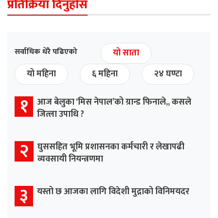
प्रतिक्रिया दिनुहोस
सर्वाधिक धेरै पढिएको
यो साता
यो महिना
६ महिना
२४ घण्टा
१
आज बेलुका ‘मिस नेपाल’को ग्रान्ड फिनाले,, कसले
जित्ला उपाधि ?
२
घुससहित भूमि प्रशासनका कर्मचारी र लेखापढी
व्यवसायी नियन्त्रणमा
३
यस्तो छ आजका लागि विदेशी मुद्राको विनिमयदर