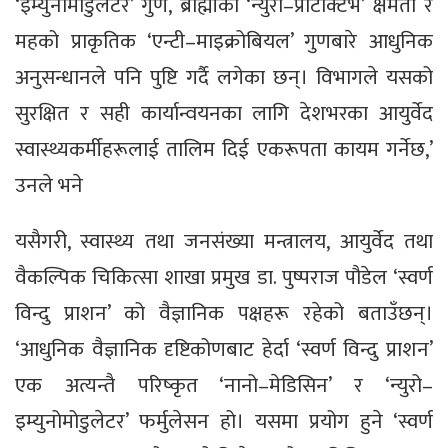
‘इम्युनोमोडुलेटर’ गुण, ब्राह्मीको ‘न्युरो–प्रोटेक्टिभ’ क्षमता र
महको प्राकृतिक ‘एन्टी–माइक्रोबियल’ गुणबारे आधुनिक
अनुसन्धानले पनि पुष्टि गर्दै लगेका छन्। विभागले यसको
सुरक्षित र सही कार्यान्वयनका लागि देशभरका आयुर्वेद
स्वास्थ्यकर्मीहरूलाई तालिम दिई एकरूपता कायम गर्नेछ,’
उनले भने
यसैगरी, स्वास्थ्य तथा जनसंख्या मन्त्रालय, आयुर्वेद तथा
वैकल्पिक चिकित्सा शाखा प्रमुख डा. पुष्पराज पौडेल ‘स्वर्ण
विन्दु प्राशन’ को वैज्ञानिक पक्षहरू रहेको बताउँछन्।
‘आधुनिक वैज्ञानिक दृष्टिकोणबाट हेर्दा ‘स्वर्ण विन्दु प्राशन’
एक अत्यन्तै परिष्कृत ‘नानो–मेडिसिन’ र ‘न्युरो–
इम्युनोमोडुलेटर’ फर्मुलेसन हो। यसमा प्रयोग हुने ‘स्वर्ण