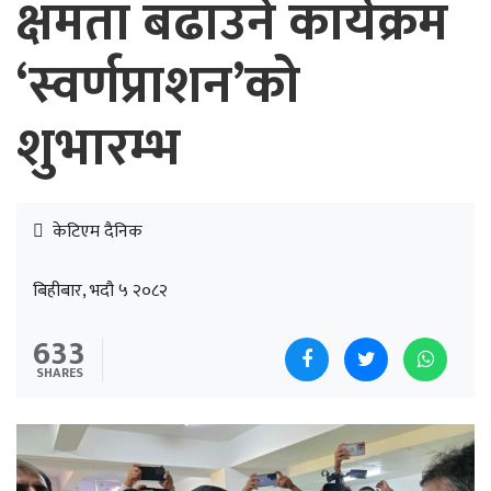
क्षमता बढाउने कार्यक्रम
‘स्वर्णप्राशन’को
शुभारम्भ
केटिएम दैनिक
बिहीबार, भदौ ५ २०८२
633
SHARES