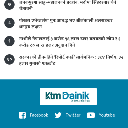
जनकपुरमा साहु–महाजनको प्रदर्शन, भदौमा सिंहदरबार घेर्ने
७
चेतावनी
पोखरा एभेन्जर्समा पुनः आबद्ध भए श्रीलंकाली अलराउन्डर
८
धनञ्जय लक्षण
गाभीले नेपाललाई ३ करोड ९६ लाख डलर बराबरको खोप र १
९
करोड ८० लाख डलर अनुदान दिने
सरकारको तीनमहिने ‘रिपोर्ट कार्ड’ सार्वजनिक : ३८४ निर्णय, ३२
१०
हजार गुनासो फर्छ्योट
Facebook
Twitter
Youtube