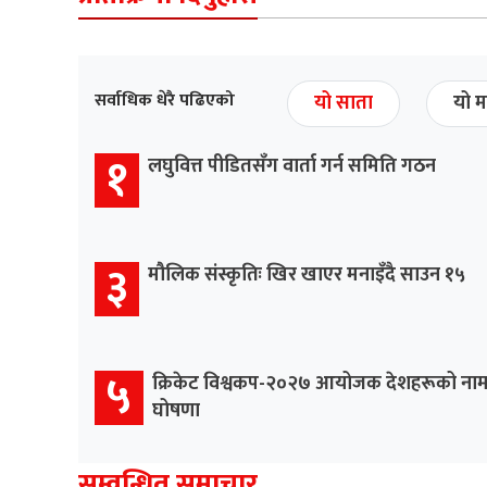
सर्वाधिक धेरै पढिएको
यो साता
यो म
१
लघुवित्त पीडितसँग वार्ता गर्न समिति गठन
३
मौलिक संस्कृतिः खिर खाएर मनाइँदै साउन १५
५
क्रिकेट विश्वकप-२०२७ आयोजक देशहरूको ना
घोषणा
सम्वन्धित समाचार