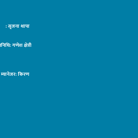
ट : सृजना थापा
तिनिधि: गणेश क्षेत्री
ङ म्यानेजर: किरण