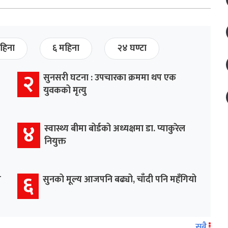
हिना
६ महिना
२४ घण्टा
२
सुनसरी घटना : उपचारका क्रममा थप एक
युवकको मृत्यु
४
स्वास्थ्य बीमा बोर्डको अध्यक्षमा डा. प्याकुरेल
नियुक्त
६
म
सुनको मूल्य आजपनि बढ्यो, चाँदी पनि महँगियो
सबै