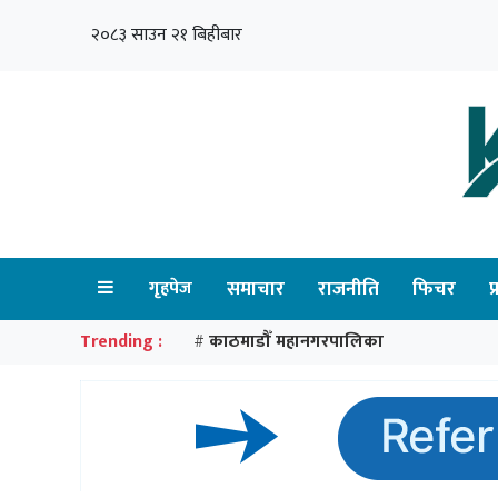
२०८३ साउन २१ बिहीबार
गृहपेज
समाचार
राजनीति
फिचर
प
Trending :
काठमाडौँ महानगरपालिका
#