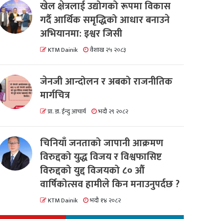
खेल क्षेत्रलाई उद्योगको रूपमा विकास
गर्दै आर्थिक समृद्धिको आधार बनाउने
अभियानमा: इश्वर जिसी
KTM Dainik
वैशाख २५ २०८३
जेनजी आन्दोलन र अबको राजनीतिक
मार्गचित्र
प्रा. डा. ईन्दु आचार्य
भदौ २९ २०८२
चिनियाँ जनताको जापानी आक्रमण
विरुद्दको युद्ध विजय र विश्वफासिष्ट
विरुद्दको युद्द विजयको ८० औं
वार्षिकोत्सव हामीले किन मनाउनुपर्दछ ?
KTM Dainik
भदौ १४ २०८२