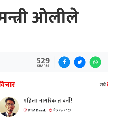
मन्त्री ओलीले
529
SHARES
विचार
सबै
पहिला नागरिक त बनाैं!
KTM Dainik
जेठ २७ २०८३