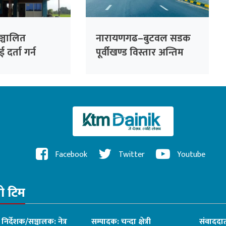
ञ्चालित
नारायणगढ–बुटवल सडक
दर्ता गर्न
पूर्वीखण्ड विस्तार अन्तिम
 निर्देशन
चरणमा : अब दुई घण्टामा
नारायणगढदेखि बुटवल
Facebook
Twitter
Youtube
रो टिम
ध निर्देशक/सञ्चालक: नेत्र
सम्पादक: चन्दा क्षेत्री
संवाददात