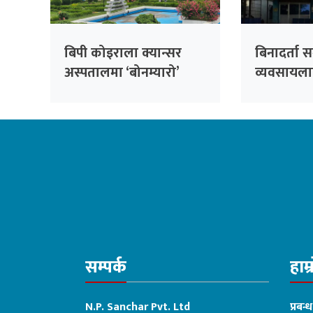
बिपी कोइराला क्यान्सर
बिनादर्ता स
अस्पतालमा ‘बोनम्यारो’
व्यवसायलाई 
प्रत्यारोपणको तयारी
हल्दीबारीको
सम्पर्क
हाम्
N.P. Sanchar Pvt. Ltd
प्रबन्