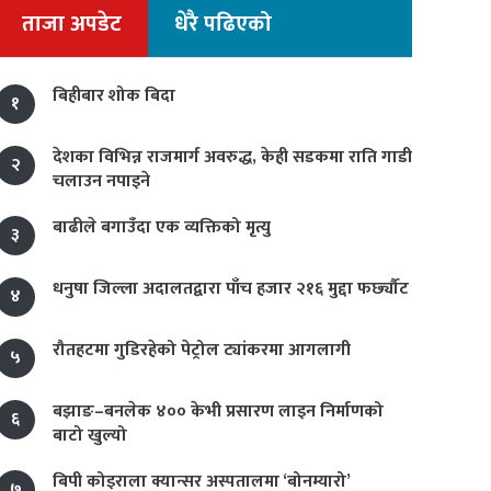
ताजा अपडेट
धेरै पढिएको
बिहीबार शोक बिदा
१
देशका विभिन्न राजमार्ग अवरुद्ध, केही सडकमा राति गाडी
२
चलाउन नपाइने
बाढीले बगाउँदा एक व्यक्तिको मृत्यु
३
धनुषा जिल्ला अदालतद्वारा पाँच हजार २१६ मुद्दा फर्छ्यौट
४
रौतहटमा गुडिरहेको पेट्रोल ट्यांकरमा आगलागी
५
बझाङ–बनलेक ४०० केभी प्रसारण लाइन निर्माणको
६
बाटो खुल्यो
बिपी कोइराला क्यान्सर अस्पतालमा ‘बोनम्यारो’
७