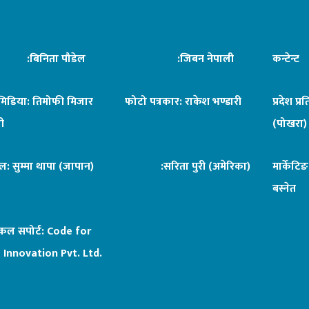
िनिता पौडेल
:जिबन नेपाली
कन्टेन्
िमिडिया: तिमोफी मिजार
फोटो पत्रकार: राकेश भण्डारी
प्रदेश प्र
ी
(पोखरा)
ल: सुम्मा थापा (जापान)
:सरिता पुरी (अमेरिका)
मार्केटि
बस्नेत
िकल सपोर्ट:
Code for
 Innovation Pvt. Ltd.