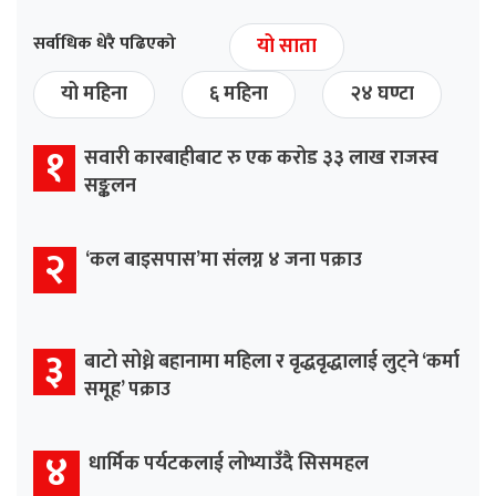
सर्वाधिक धेरै पढिएको
यो साता
यो महिना
६ महिना
२४ घण्टा
१
सवारी कारबाहीबाट रु एक करोड ३३ लाख राजस्व
सङ्कलन
२
‘कल बाइसपास’मा संलग्न ४ जना पक्राउ
३
बाटो सोध्ने बहानामा महिला र वृद्धवृद्धालाई लुट्ने ‘कर्मा
समूह’ पक्राउ
४
धार्मिक पर्यटकलाई लोभ्याउँदै सिसमहल