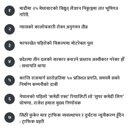
माडीमा २५ मेघावाटको विद्युत् लैजान निकुञ्जमा तार भूमिगत
१
गरिँदै
ग्यासको कालोबजारी रोक्न अनुगमन तीव्र
२
फापरखेत पहिरोको विकल्पमा मोटरेबल पुल
३
प्रदेशमा तीन दलको सरकार बनाउने प्रस्ताव अस्वीकार गरेका हौँ
४
: सभापति थापा
कान्ति राजमार्ग स्तरोन्नतिमा ५० प्रतिशत प्रगति, समयमै सक्ने
५
निर्माण कम्पनीको दाबी
नेपालको पहिलो ‘कमेडी एक्ट’ रियालिटी शो ‘सुपर कमेडी लिग’
६
घोषणा, राजेश हमाल मुख्य निर्णायक
सिठी फुकेर मात्र ट्राफिक व्यवस्थापन र दुर्घटना न्यूनीकरण हुँदैन
७
: ट्राफिक प्रहरी