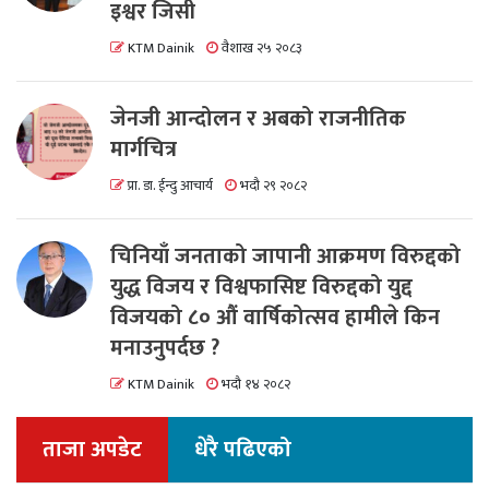
इश्वर जिसी
KTM Dainik
वैशाख २५ २०८३
जेनजी आन्दोलन र अबको राजनीतिक
मार्गचित्र
प्रा. डा. ईन्दु आचार्य
भदौ २९ २०८२
चिनियाँ जनताको जापानी आक्रमण विरुद्दको
युद्ध विजय र विश्वफासिष्ट विरुद्दको युद्द
विजयको ८० औं वार्षिकोत्सव हामीले किन
मनाउनुपर्दछ ?
KTM Dainik
भदौ १४ २०८२
ताजा अपडेट
धेरै पढिएको